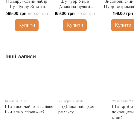
Подарунковий набір
Шу пуер Яйце
Високоякісни
Шу Пуеру Золота
Дракона ручної
Пуер витриман
цеглина витриманий
роботи Nuoxiang
насиченим см
599.00 грн
169.00 грн
199.00 грн
699.00 грн
189.00 грн
2003 рік металева
Dragon Ball 5шт по
2003 рік 8г. 5
коробка 250г. Китай
10г, Китай
Китай
Купити
Купити
Купити
Інші записи
14 липня 2026
25 червня 2026
25 червня 20
Що таке чайне сп’яніння
Підбірка чаїв для
Що зроби
і чи воно справжнє?
релаксу
покращити
стан?