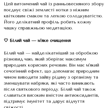
Цей витончений чай із ранньовесняного збору
поєднує свіжі землисті нотки з ніжним
квітковим смаком та легкою солодкуватістю.
Його делікатний профіль робить кожну
чашку справжньою медитацією.
🤍 Білий чай — м'яке очищення
Білий чай — найделікатніший за обробкою
різновид чаю, який зберігає максимум
природних корисних речовин. Він має м'який
сечогінний ефект, що допомагає природним
чином виводити зайву рідину з організму та
зменшувати набряки, які часто виникають
після святкового періоду. Білий чай також
славиться високим вмістом антиоксидантів,
підтримує імунітет та дарує відчуття
свіжості.