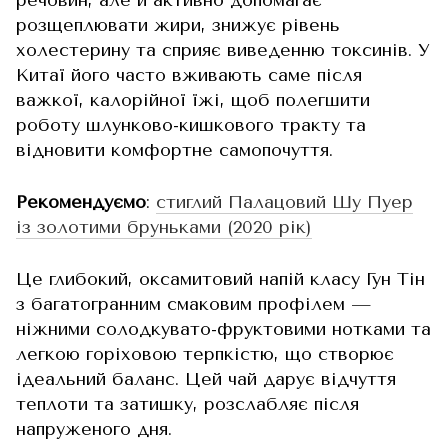
речовин, але й активно допомагає
розщеплювати жири, знижує рівень
холестерину та сприяє виведенню токсинів. У
Китаї його часто вживають саме після
важкої, калорійної їжі, щоб полегшити
роботу шлунково-кишкового тракту та
відновити комфортне самопочуття.
Рекомендуємо
:
стиглий Палацовий Шу Пуер
із золотими бруньками (2020 рік)
Це глибокий, оксамитовий напій класу Гун Тін
з багатогранним смаковим профілем —
ніжними солодкувато-фруктовими нотками та
легкою горіховою терпкістю, що створює
ідеальний баланс. Цей чай дарує відчуття
теплоти та затишку, розслабляє після
напруженого дня.