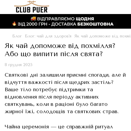
Блог
Блог: чай для здоров'я
Як чай допоможе від похмі
Як чай допоможе від похмілля?
Або що випити після свята?
8 грудня 2025
Святкові дні залишили приємні спогади, але й
відчуття важкості після щедрих застіль?
Ваше тіло потребує підтримки та
відновлення після періоду активних
святкувань, коли в раціоні було багато
жирної їжі, солодощів та святкових страв.
Чайна церемонія — це справжній ритуал