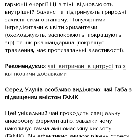
гармонії енергії Ці в тілі, відновлюють
внутрішній баланс та підтримують природні
захисні сили організму. Популярними
інгредієнтами є квіти хризантеми
(охолоджують, заспокоюють, покращують
зір) та шкірка мандарина (покращує
травлення, має протизапальні властивості).
Рекомендуємо
:
чаї, витримані в цитрусі
та
з
квітковими добавками
Серед Улунів особливо виділяємо: чай Габа з
підвищеним вмістом ГАМК
Цей унікальний чай проходить спеціальну
анаеробну ферментацію, завдяки чому
накопичує гамма-аміномасляну кислоту
(ГАМК). Він ефективно знижує рівень стресу