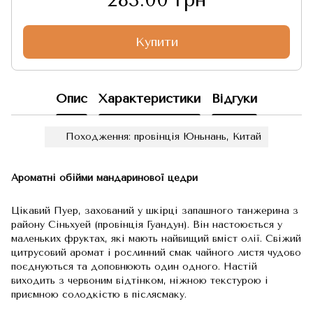
Купити
Опис
Характеристики
Відгуки
Походження: провінція Юньнань, Китай
Ароматні обійми мандаринової цедри
Цікавий Пуер, захований у шкірці запашного танжерина з
району Сіньхуей (провінція Гуандун). Він настоюється у
маленьких фруктах, які мають найвищий вміст олії. Свіжий
цитрусовий аромат і рослинний смак чайного листя чудово
поєднуються та доповнюють один одного. Настій
виходить з червоним відтінком, ніжною текстурою і
приємною солодкістю в післясмаку.