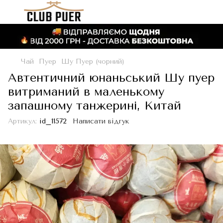
Чай
Пуер
Шу Пуер (чорний)
Автентичний юнаньський Шу пуер
витриманий в маленькому
запашному танжерині, Китай
Артикул:
id_11572
Написати відгук