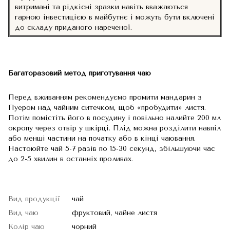
витримані та рідкісні зразки навіть вважаються
гарною інвестицією в майбутнє і можуть бути включені
до складу приданого нареченої.
Багаторазовий метод приготування чаю
Перед вживанням рекомендуємо промити мандарин з
Пуером над чайним ситечком, щоб «пробудити» листя.
Потім помістіть його в посудину і повільно налийте 200 мл
окропу через отвір у шкірці. Плід можна розділити навпіл
або менші частини на початку або в кінці чаювання.
Настоюйте чай 5-7 разів по 15-30 секунд, збільшуючи час
до 2-5 хвилин в останніх проливах.
Вид продукції
чай
Вид чаю
фруктовий, чайне листя
Колір чаю
чорний