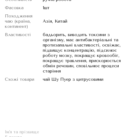
Фасовка
1шт
Походження
чаю (країна,
Азія, Китай
континент)
Властивості
бадьорить, виводить токсини з
організму, має антибактеріальні та
протизапальні властивості, освіжає,
підвищує концентрацію, підсилює
роботу мозку, покращує кровообіг,
покращує травлення, прискорюється
обмін речовин, сповільнює процеси
старіння
Схожі товари
чай Шу Пуер з цитрусовими