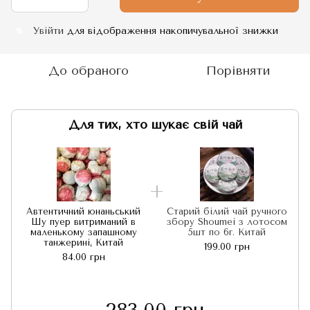
Увійти
для відображення накопичувальної знижки
%
До обраного
Порівняти
Для тих, хто шукає свій чай
Автентичний юнаньський
Старий білий чай ручного
Шу пуер витриманий в
збору Shoumei з лотосом
маленькому запашному
5шт по 6г. Китай
танжерині, Китай
199.00 грн
84.00 грн
283.00 грн