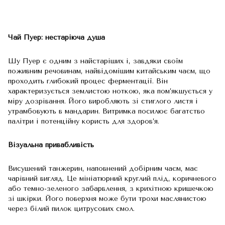
Чай Пуер: нестаріюча душа
Шу Пуер є одним з найстаріших і, завдяки своїм
поживним речовинам, найвідомішим китайським чаєм, що
проходить глибокий процес ферментації. Він
характеризується землистою ноткою, яка пом’якшується у
міру дозрівання. Його виробляють зі стиглого листя і
утрамбовують в мандарин. Витримка посилює багатство
палітри і потенційну користь для здоров’я.
Візуальна привабливість
Висушений танжерин, наповнений добірним чаєм, має
чарівний вигляд. Це мініатюрний круглий плід, коричневого
або темно-зеленого забарвлення, з крихітною кришечкою
зі шкірки. Його поверхня може бути трохи маслянистою
через білий пилок цитрусових смол.