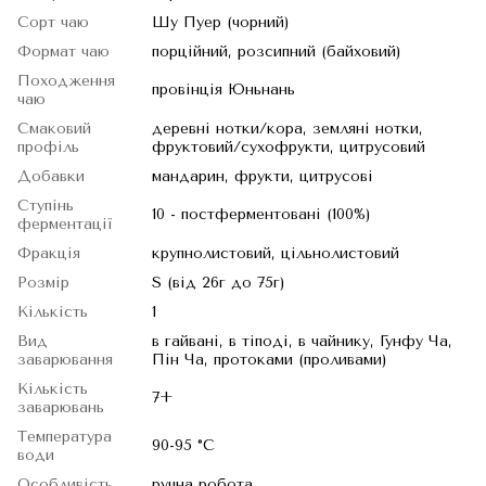
Сорт чаю
Шу Пуер (чорний)
Формат чаю
порційний, розсипний (байховий)
Походження
провінція Юньнань
чаю
Смаковий
деревні нотки/кора, земляні нотки,
профіль
фруктовий/сухофрукти, цитрусовий
Добавки
мандарин, фрукти, цитрусові
Ступінь
10 - постферментовані (100%)
ферментації
Фракція
крупнолистовий, цільнолистовий
Розмір
S (від 26г до 75г)
Кількість
1
Вид
в гайвані, в тіподі, в чайнику, Гунфу Ча,
заварювання
Пін Ча, протоками (проливами)
Кількість
7+
заварювань
Температура
90-95 °C
води
Особливість
ручна робота