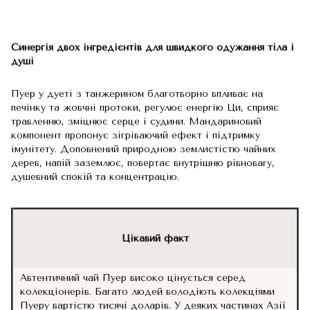
Синергія двох інгредієнтів для швидкого одужання тіла і
душі
Пуер у дуеті з танжерином благотворно впливає на
печінку та жовчні протоки, регулює енергію Ци, сприяє
травленню, зміцнює серце і судини. Мандариновий
компонент пропонує зігріваючий ефект і підтримку
імунітету. Доповнений природною землистістю чайних
дерев, напій заземлює, повертає внутрішню рівновагу,
душевний спокій та концентрацію.
Цікавий факт
Автентичний чай Пуер високо цінується серед
колекціонерів. Багато людей володіють колекціями
Пуеру вартістю тисячі доларів. У деяких частинах Азії