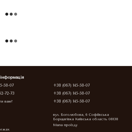
 інформація
45-58-07
+38 (067) 145-58-07
62-72-73
+38 (067) 145-58-07
+38 (067) 145-58-07
ти вам?
вул. Боголюбова, 6 Софіївська
Борщагівка Київська область 08138
Мапа проїзду
режах