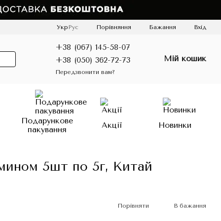
Порівняння
Укр
Рус
Бажання
Вхід
+38 (067) 145-58-07
Мій кошик
+38 (050) 362-72-73
Передзвонити вам?
о
Подарункове
Акції
Новинки
пакування
мином 5шт по 5г, Китай
Порівняти
В бажання