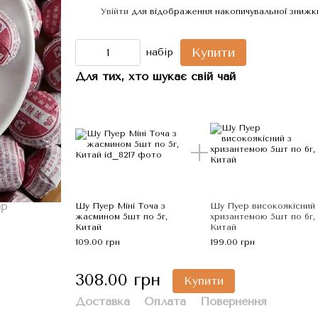
Увійти
для відображення накопичувальної знижк
%
Купити
набір
Для тих, хто шукає свій чай
ар
Шу Пуер Міні Точа з
Шу Пуер високоякісний 
жасмином 5шт по 5г,
хризантемою 5шт по 6г,
Китай
Китай
109.00 грн
199.00 грн
308.00 грн
Купити
Доставка
Оплата
Повернення