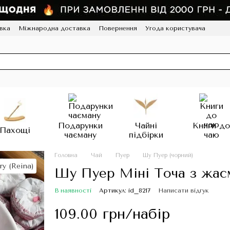
вка
Міжнародна доставка
Повернення
Угода користувача
грама лояльності
HoReCa
Подарунки
Чайні
Книги д
Пахощі
чаєману
підбірки
чаю
Головна
Чай
Пуер
Шу Пуер (чорний)
Шу Пуер Міні Точа з жас
В наявності
Артикул: id_8217
Написати відгук
109.00 грн/набір