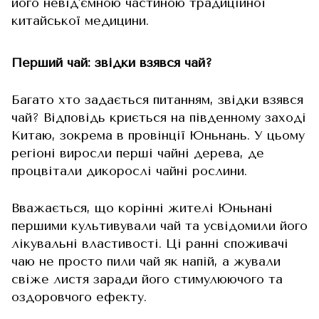
його невід'ємною частиною традиційної
китайської медицини.
Перший чай: звідки взявся чай?
Багато хто задається питанням, звідки взявся
чай? Відповідь криється на південному заході
Китаю, зокрема в провінції Юньнань. У цьому
регіоні виросли перші чайні дерева, де
процвітали дикорослі чайні рослини.
Вважається, що корінні жителі Юньнані
першими культивували чай та усвідомили його
лікувальні властивості. Ці ранні споживачі
чаю не просто пили чай як напій, а жували
свіже листя заради його стимулюючого та
оздоровчого ефекту.