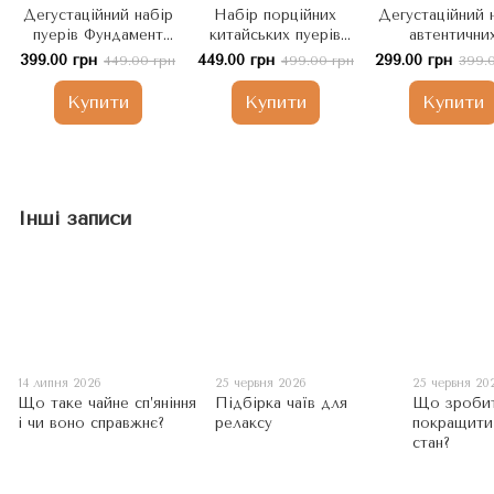
Дегустаційний набір
Набір порційних
Дегустаційний 
пуерів Фундамент
китайських пуерів
автентични
Мудрості 4 вида
"Колесо Життя" 8
китайських пу
399.00 грн
449.00 грн
299.00 грн
449.00 грн
499.00 грн
399.
видів 120г, Китай
"Чайна Радість"
Купити
Купити
Купити
Інші записи
14 липня 2026
25 червня 2026
25 червня 20
Що таке чайне сп’яніння
Підбірка чаїв для
Що зроби
і чи воно справжнє?
релаксу
покращити
стан?