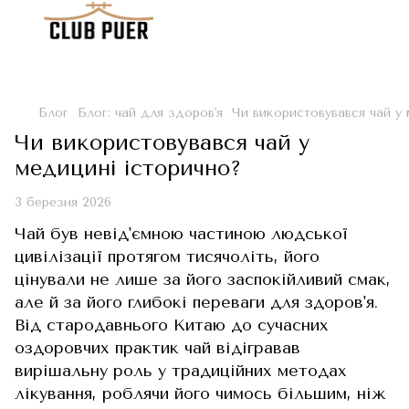
Блог
Блог: чай для здоров'я
Чи використовувався чай у
Чи використовувався чай у
медицині історично?
3 березня 2026
Чай був невід'ємною частиною людської
цивілізації протягом тисячоліть, його
цінували не лише за його заспокійливий смак,
але й за його глибокі переваги для здоров'я.
Від стародавнього Китаю до сучасних
оздоровчих практик чай відігравав
вирішальну роль у традиційних методах
лікування, роблячи його чимось більшим, ніж