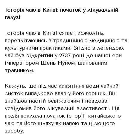
Історія чаю в Китаї: початок у лікувальній
галузі
Історія чаю в Китаї сягає тисячоліть,
переплітаючись з традиційною медициною та
культурними практиками. Згідно з легендою,
чай був відкритий у 2737 році до нашої ери
імператором Шень Нуном, шанованим
травником.
Кажуть, що під час кип'ятіння води чайний
листок випадково впав у його горщик. Він
знайшов настій освіжаючим і невдовзі
усвідомив його лікувальні властивості. Ця
подія поклала початок історії китайського
чаю та його шляху як напою та цілющого
засобу.