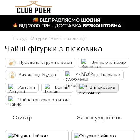
Посуд
Фігурки "Чайні вихованці"
Чайні фігурки з пісковика
Пускають струмінь води
Змінюють колір
Вихованці Будда
Улюбленці Тваринки
Латунні
Глиняні
З пісковика
Чайна фігурка з ситом
Фільтр
За популярністю