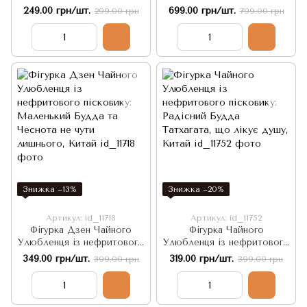
пісковику: Маленький
пісковику з підставкою для
249.00 грн/шт.
699.00 грн/шт.
299.00 грн
799.00 грн
Будда та Чеснота не
пахощів: Просвітлений
бачити лишнього, Китай
Будда Гаутама, Китай
Знижка −13%
Знижка −20%
Артикул: id_11718
Артикул: id_11752
Фігурка Дзен Чайного
Фігурка Чайного
Улюбленця із нефритового
Улюбленця із нефритового
пісковику: Маленький
пісковику: Радісний Будда
349.00 грн/шт.
319.00 грн/шт.
399.00 грн
399.00 грн
Будда та Чеснота не чути
Татхагата, що лікує душу,
лишнього, Китай
Китай