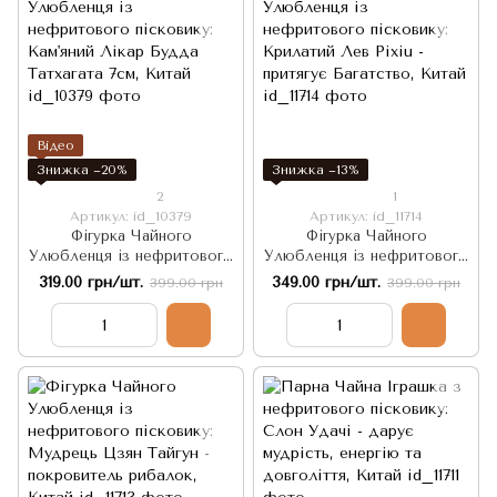
Відео
Знижка −20%
Знижка −13%
2
1
Артикул: id_10379
Артикул: id_11714
Фігурка Чайного
Фігурка Чайного
Улюбленця із нефритового
Улюбленця із нефритового
пісковику: Кам'яний Лікар
пісковику: Крилатий Лев
319.00 грн/шт.
349.00 грн/шт.
399.00 грн
399.00 грн
Будда Татхагата 7см, Китай
Pixiu - притягує Багатство,
Китай