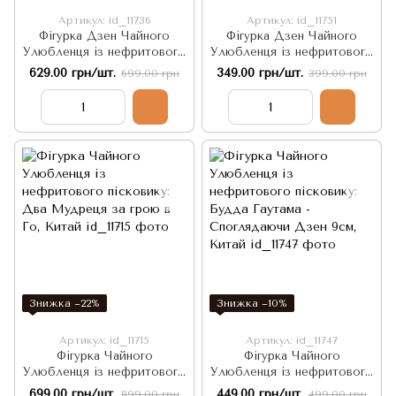
Артикул: id_11736
Артикул: id_11751
Фігурка Дзен Чайного
Фігурка Дзен Чайного
Улюбленця із нефритового
Улюбленця із нефритового
пісковику з підставкою для
пісковику: Богиня Гуаньїнь -
629.00 грн/шт.
349.00 грн/шт.
699.00 грн
399.00 грн
пахощів: Медитуючий
рятує від страждань та
Будда Гаутама, Китай
нещасть, допомагає
бездітним, Китай
Знижка −22%
Знижка −10%
Артикул: id_11715
Артикул: id_11747
Фігурка Чайного
Фігурка Чайного
Улюбленця із нефритового
Улюбленця із нефритового
пісковику: Два Мудреця за
пісковику: Будда Гаутама -
699.00 грн/шт.
449.00 грн/шт.
899.00 грн
499.00 грн