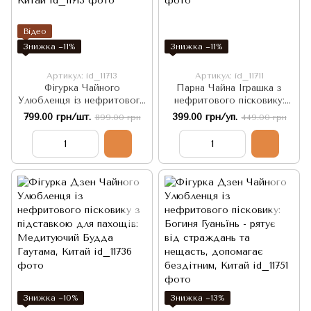
Відео
Знижка −11%
Знижка −11%
Артикул: id_11713
Артикул: id_11711
Фігурка Чайного
Парна Чайна Іграшка з
Улюбленця із нефритового
нефритового пісковику:
пісковику: Мудрець Цзян
Слон Удачі - дарує
799.00 грн/шт.
399.00 грн/уп.
899.00 грн
449.00 грн
Тайгун - покровитель
мудрість, енергію та
рибалок, Китай
довголіття, Китай
Знижка −10%
Знижка −13%