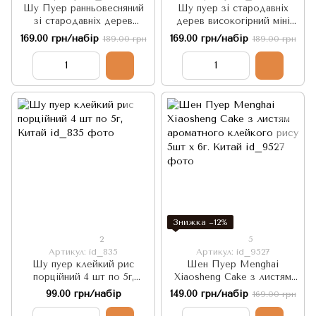
Шу Пуер ранньовесняний
Шу пуер зі стародавніх
зі стародавніх дерев
дерев високогірний міні
порційний з рисом 5 шт х
точа 5шт по 7г, Китай
169.00 грн/набір
169.00 грн/набір
189.00 грн
189.00 грн
7г. Китай
Знижка −12%
2
5
Артикул: id_835
Артикул: id_9527
Шу пуер клейкий рис
Шен Пуер Menghai
порційний 4 шт по 5г,
Xiaosheng Cake з листям
Китай
ароматного клейкого рису
99.00 грн/набір
149.00 грн/набір
169.00 грн
5шт х 6г. Китай