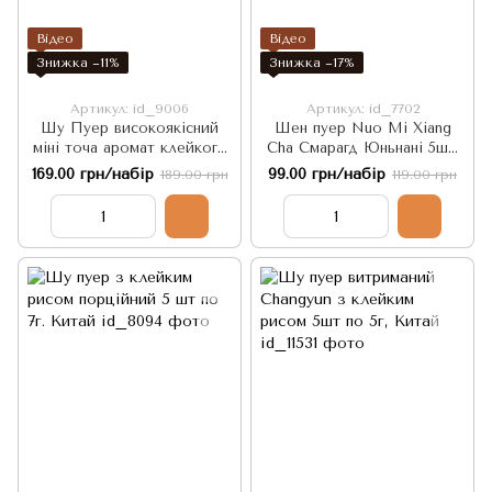
Відео
Відео
Знижка −11%
Знижка −17%
Артикул: id_9006
Артикул: id_7702
Шу Пуер високоякісний
Шен пуер Nuo Mi Xiang
міні точа аромат клейкого
Cha Смарагд Юньнані 5шт,
рису 2003р. 7г. 5шт. Китай
Китай
169.00 грн/набір
99.00 грн/набір
189.00 грн
119.00 грн