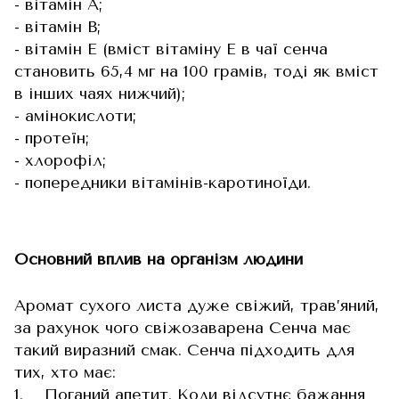
- вітамін А;
- вітамін В;
- вітамін Е (вміст вітаміну Е в чаї сенча
становить 65,4 мг на 100 грамів, тоді як вміст
в інших чаях нижчий);
- амінокислоти;
- протеїн;
- хлорофіл;
- попередники вітамінів-каротиноїди.
Основний вплив на організм людини
Аромат сухого листа дуже свіжий, трав’яний,
за рахунок чого свіжозаварена Сенча має
такий виразний смак. Сенча підходить для
тих, хто має:
1. Поганий апетит. Коли відсутнє бажання