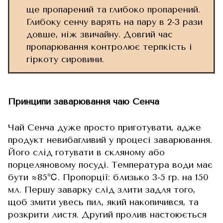
ще пропарений та глибоко пропарений.
Глибоку сенчу варять на пару в 2-3 рази
довше, ніж звичайну. Довгий час
пропарювання контролює терпкість і
гіркоту сировини.
Принципи заварювання чаю Сенча
Чай Сенча дуже просто приготувати, адже
продукт невибагливий у процесі заварювання.
Його слід готувати в скляному або
порцеляновому посуді. Температура води має
бути ≈85℃. Пропорції: близько 3-5 гр. на 150
мл. Першу заварку слід злити задля того,
щоб змити увесь пил, який накопичився, та
розкрити листя. Другий пролив настоюється