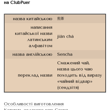
на ClubPuer
назва китайською
煎茶
написання
китайської назви
jiān chá
латинським
алфавітом
назва англійською
Sencha
Смажений чай,
назва цього чаю
переклад назви
походить від виразу
«чайний відвар»
(сендзітя)
Особливості виготовлення