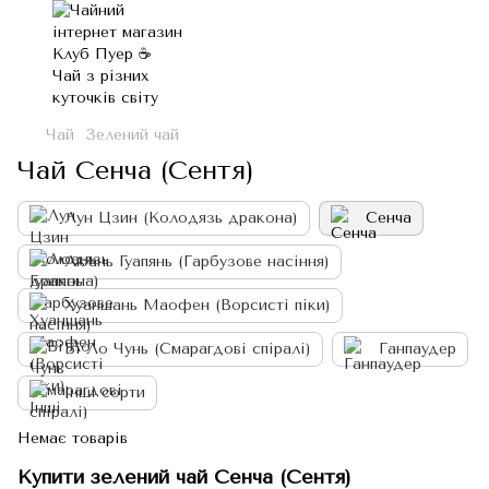
Чай
Зелений чай
Чай Сенча (Сентя)
Лун Цзин (Колодязь дракона)
Сенча
Люань Гуапянь (Гарбузове насіння)
Хуаншань Маофен (Ворсисті піки)
Бі Ло Чунь (Смарагдові спіралі)
Ганпаудер
Інші сорти
Немає товарів
Купити зелений чай Сенча (Сентя)