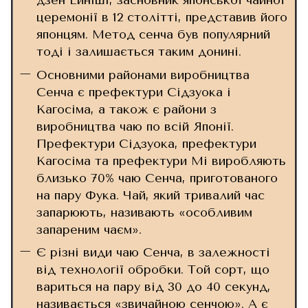
дзен Ейніші, засновник японської чайної
церемонії в 12 столітті, представив його
​​японцям. Метод сенча був популярний
тоді і залишається таким донині.
Основними районами виробництва
Сенча є префектури Сідзуока і
Кагосіма, а також є райони з
виробництва чаю по всій Японії.
Префектури Сідзуока, префектури
Кагосіма та префектури Мі виробляють
близько 70% чаю Сенча, приготованого
на пару Фука. Чай, який тривалий час
запарюють, називають «особливим
запареним чаєм».
Є різні види чаю Сенча, в залежності
від технології обробки. Той сорт, що
вариться на пару від 30 до 40 секунд,
називається «звичайною сенчою». А є