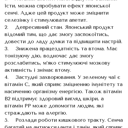
їсти, можна спробувати ефект японської
сенчі. Адже цей продукт може зміцнити
селезінку і стимулювати апетит.
2. Депресивний стан. Японський продукт
відомий тим, що дає змогу заспокоїтись,
довести до ладу думки та підвищити настрій.
3. Знижена працездатність та втома. Має
тонізуючу дію, водночас дає змогу
розслабитись, м’яко стимулюючі мозкову
активність і знімає втому.
4. Застудні захворювання. У зеленому чаї є
вітамін С, який сприяє зміцненню імунітету та
насиченню організму енергією. Також вітамін
В2 підтримує здоровий вигляд шкіри, а
вітамін РР може допомогти людям, які
страждають на алергію.
5. Розлади роботи кишкового тракту. Сенча
багатий на антиоксиданти і танін, який сприяє