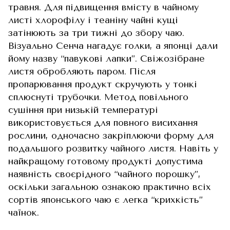
травня. Для підвищення вмісту в чайному
листі хлорофілу і теаніну чайні кущі
затінюють за три тижні до збору чаю.
Візуально Сенча нагадує голки, а японці дали
йому назву “павукові лапки”. Свіжозібране
листя обробляють паром. Після
пропарювання продукт скручують у тонкі
сплюснуті трубочки. Метод повільного
сушіння при низькій температурі
використовується для повного висихання
рослини, одночасно закріплюючи форму для
подальшого розвитку чайного листя. Навіть у
найкращому готовому продукті допустима
наявність своєрідного “чайного порошку”,
оскільки загальною ознакою практично всіх
сортів японського чаю є легка “крихкість”
чаїнок.