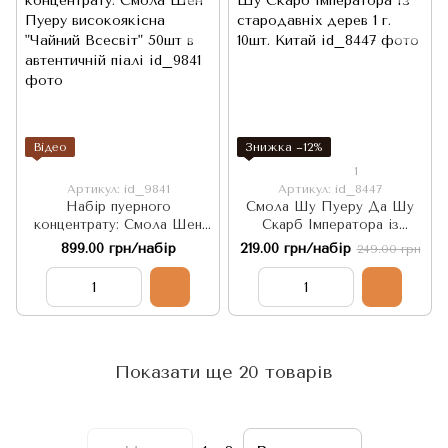
Відео
Знижка −12%
1
Артикул: id_9841
Артикул: id_8447
Набір пуерного
Смола Шу Пуеру Да Шу
концентрату: Смола Шен
Скарб Імператора із
Пуеру високоякісна
стародавніх дерев 1 г. 10шт.
899.00 грн/набір
219.00 грн/набір
249.00 грн
"Чайний Всесвіт" 50шт в
Китай
автентичній піалі
Показати ще 20 товарів