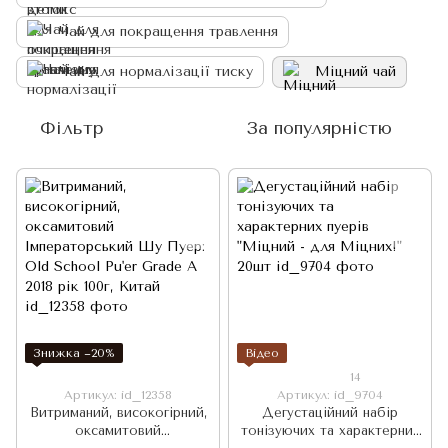
Чай для покращення травлення
Чай для нормалізації тиску
Міцний чай
Фільтр
За популярністю
Знижка −20%
Відео
14
Артикул: id_12358
Артикул: id_9704
Витриманий, високогірний,
Дегустаційний набір
оксамитовий
тонізуючих та характерних