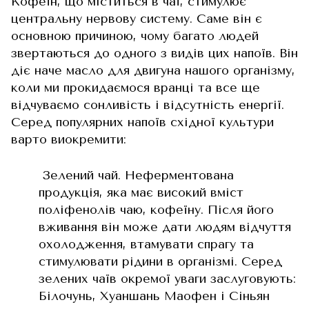
Кофеїн, що міститься в чаї, стимулює
центральну нервову систему. Саме він є
основною причиною, чому багато людей
звертаються до одного з видів цих напоїв. Він
діє наче масло для двигуна нашого організму,
коли ми прокидаємося вранці та все ще
відчуваємо сонливість і відсутність енергії.
Серед популярних напоїв східної культури
варто виокремити:
Зелений чай. Неферментована
продукція, яка має високий вміст
поліфенолів чаю, кофеїну. Після його
вживання він може дати людям відчуття
охолодження, втамувати спрагу та
стимулювати рідини в організмі. Серед
зелених чаїв окремої уваги заслуговують:
Білочунь, Хуаншань Маофен і Сіньян