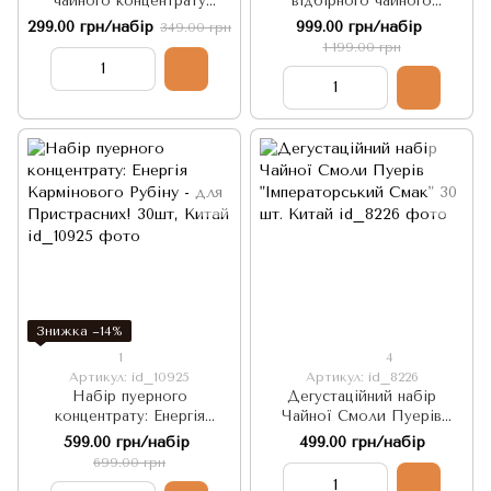
чайного концентрату
відбірного чайного
"Срібний Самородок - для
концентрату Чотири Стихії
299.00 грн/набір
999.00 грн/набір
349.00 грн
Сильних!" 20шт
1 199.00 грн
Знижка −14%
1
4
Артикул: id_10925
Артикул: id_8226
Набір пуерного
Дегустаційний набір
концентрату: Енергія
Чайної Смоли Пуерів
Кармінового Рубіну - для
"Імператорський Смак" 30
599.00 грн/набір
499.00 грн/набір
Пристрасних! 30шт, Китай
шт. Китай
699.00 грн