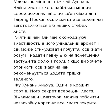
Маоцзянь міцніші, ніж
чай Лунцзін
.
Чайне листя, яке є найбільш міцним
серед зелених чаїв, це Lu'an Guapian і
Taiping Houkui, оскільки ці два зелені чаї
виготовляються з більших стебел і
листя.
М'ятний чай. Він має охолоджуючі
властивості, а його унікальний аромат і
сік може стимулювати почуття, освіжати
розум і надати певну дію на полегшення
застуди та болю в горлі. Якщо ви хочете
отримати освіжаючий чай,
рекомендується додати трішки
зеленого.
Фу Хунань
Аньхуа
. Один із кращих
сортів. Його секрет всередині листя.
Відламавши шматочок, можна побачити
незвичайну картину: все листя покрите