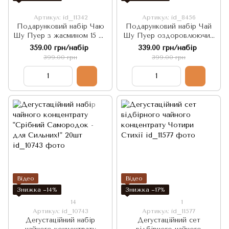
Артикул: id_11342
Артикул: id_8456
Подарунковий набір Чаю
Подарунковий набір Чай
Шу Пуер з жасмином 15 шт
Шу Пуер оздоровлюючий
по 5г, Китай
з клейким рисом 15 шт по
359.00 грн/набір
339.00 грн/набір
5г. Китай
399.00 грн
399.00 грн
Відео
Відео
Знижка −14%
Знижка −17%
14
1
Артикул: id_10743
Артикул: id_11577
Дегустаційний набір
Дегустаційний сет