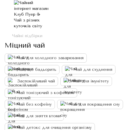
Чайні підбірки
Міцний чай
Чай для холодного заварювання
Чай, що бадьорить
Чай для схуднення
Заспокійливий чай
Чай для імунітету
Чай тонізуючий з кофеїном
Чай без кофеїну
Чай для покращення сну
Чай для зняття втоми
Чай детокс для очищення організму