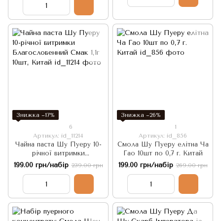
Знижка −17%
Знижка −26%
6
1
Артикул: id_11214
Артикул: id_856
Чайна паста Шу Пуеру 10-
Смола Шу Пуеру елітна Ча
річної витримки
Гао 10шт по 0,7 г. Китай
Благословенний Смак 1,1г
199.00 грн/набір
199.00 грн/набір
239.00 грн
269.00 грн
10шт, Китай