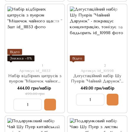
Відео
Знижка −11%
Відео
1
2
Артикул: id_11853
Артикул: id_10998
Набір відбірних цитрусів з
Дегустаційний набір Шу
пуером "Мішечок чайного
Пуерів "Чайний Дарунок" -
щастя " 5шт
покращує концентрацію,
444.00 грн/набір
449.00 грн/набір
тонізує та бадьорить
499.00 грн