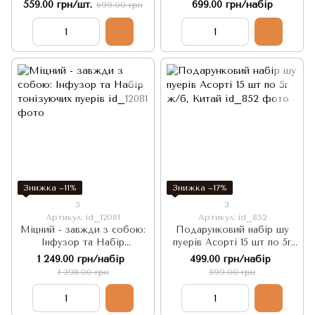
Імператорський Шу Пуер:
пуерів "Міцний - для
559.00 грн/шт.
699.00 грн/набір
699.00 грн
Old School Pu'er Grade A
Міцних!" 20шт
2018 рік 100г, Китай
Знижка −11%
Знижка −17%
3
3
Артикул: id_12081
Артикул: id_852
Міцний - завжди з собою:
Подарунковий набір шу
Інфузор та Набір
пуерів Асорті 15 шт по 5г
тонізуючих пуерів
ж/б, Китай
1 249.00 грн/набір
499.00 грн/набір
1 398.00 грн
599.00 грн