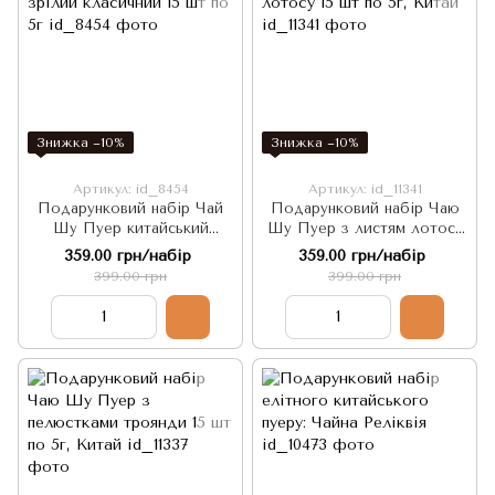
Знижка −10%
Знижка −10%
Артикул: id_8454
Артикул: id_11341
Подарунковий набір Чай
Подарунковий набір Чаю
Шу Пуер китайський
Шу Пуер з листям лотосу
зрілий класичний 15 шт по
15 шт по 5г, Китай
359.00 грн/набір
359.00 грн/набір
5г
399.00 грн
399.00 грн