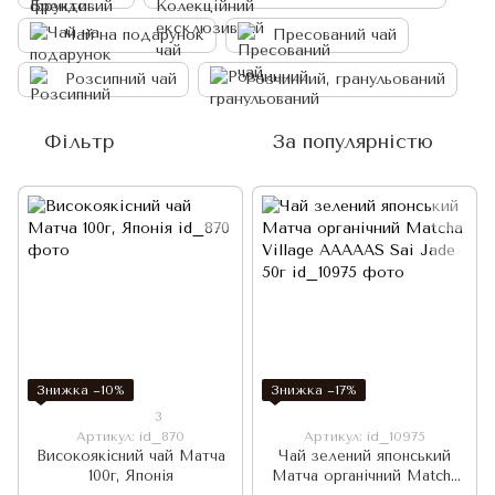
Чай на подарунок
Пресований чай
Розсипний чай
Розчинний, гранульований
Фільтр
За популярністю
Знижка −10%
Знижка −17%
3
Артикул: id_870
Артикул: id_10975
Високоякісний чай Матча
Чай зелений японський
100г, Японія
Матча органічний Matcha