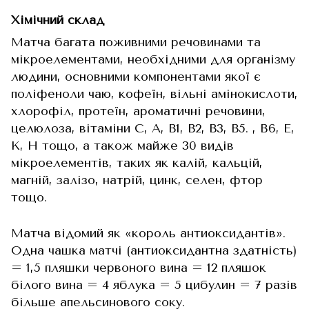
Хімічний склад
Матча багата поживними речовинами та
мікроелементами, необхідними для організму
людини, основними компонентами якої є
поліфеноли чаю, кофеїн, вільні амінокислоти,
хлорофіл, протеїн, ароматичні речовини,
целюлоза, вітаміни С, А, В1, В2, В3, В5. , B6, E,
K, H тощо, а також майже 30 видів
мікроелементів, таких як калій, кальцій,
магній, залізо, натрій, цинк, селен, фтор
тощо.
Матча відомий як «король антиоксидантів».
Одна чашка матчі (антиоксидантна здатність)
= 1,5 пляшки червоного вина = 12 пляшок
білого вина = 4 яблука = 5 цибулин = 7 разів
більше апельсинового соку.