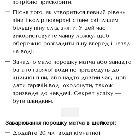
потрібно прискорити.
Після того, як утвориться певний рівень
піни і колір поверхні стане світлішим,
більшу піну слід зняти. У цей час
використовуйте чайну ложку, щоб
обережно розгладити піну вперед і назад
на воді.
Занадто мало порошку матча або занадто
багато гарячої води не призведуть до
щільної піни, або надто довгий час, щоб
дати гарячій воді охолонути, також
призведе до невдачі. Секрет успіху —
бути швидким.
Заварювання порошку матча в шейкері:
Додайте 20 мл води кімнатної