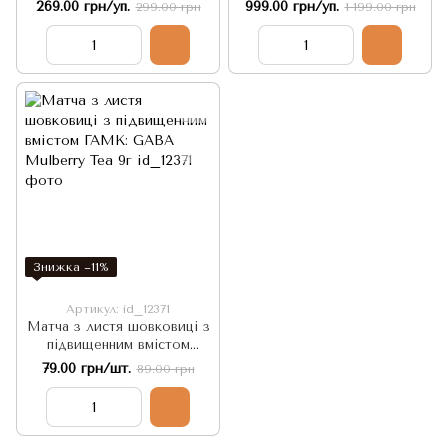
Village AAAAAS Sai Jade
269.00 грн/уп.
999.00 грн/уп.
299.00 грн
1 199.00 грн
50г
Знижка −11%
Артикул: id_12371
Матча з листя шовковиці з
підвищенним вмістом
ГАМК: GABA Mulberry Tea
79.00 грн/шт.
89.00 грн
9г