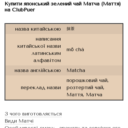
Купити японський зелений чай Матча (Маття)
на ClubPuer
назва китайською
抹茶
написання
китайської назви
mǒ chá
латинським
алфавітом
назва англійською
Matcha
порошковий чай,
переклад назви
розтертий чай,
Маття, Матча
З чого виготовляється
Види Матчі
Особливості смаку, аромату та зовнішнього