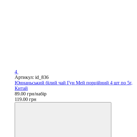
4
Артикул: id_836
Юннаньський білий чай Гун Мей порційний 4 шт по 5г,
Китай
89.00 грн/набір
119.00 грн