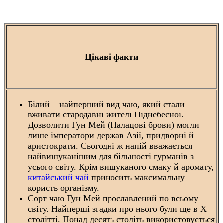
Цікаві факти
Білий – найперший вид чаю, який стали
вживати стародавні жителі Піднебесної.
Дозволити Гун Мей (Палацові брови) могли
лише імператори держав Азії, придворні й
аристократи. Сьогодні ж напій вважається
найвишуканішим для більшості гурманів з
усього світу. Крім вишуканого смаку й аромату,
китайський чай
приносить максимальну
користь організму.
Сорт чаю Гун Мей прославлений по всьому
світу. Найперші згадки про нього були ще в Х
столітті. Понад десять століть використовується