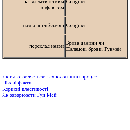
назви латинським
Gòngméi
алфавітом
назва англійською
Gongmei
Брова данини чи
переклад назви
Палацові брови, Гунмей
Як виготовляється: технологічний процес
Цікаві факти
Корисні властивості
Як заварювати Гун Мей