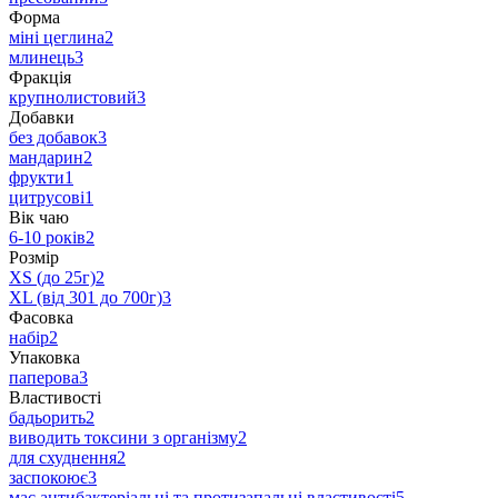
Форма
міні цеглина
2
млинець
3
Фракція
крупнолистовий
3
Добавки
без добавок
3
мандарин
2
фрукти
1
цитрусові
1
Вік чаю
6-10 років
2
Розмір
XS (до 25г)
2
XL (від 301 до 700г)
3
Фасовка
набір
2
Упаковка
паперова
3
Властивості
бадьорить
2
виводить токсини з організму
2
для схуднення
2
заспокоює
3
має антибактеріальні та протизапальні властивості
5