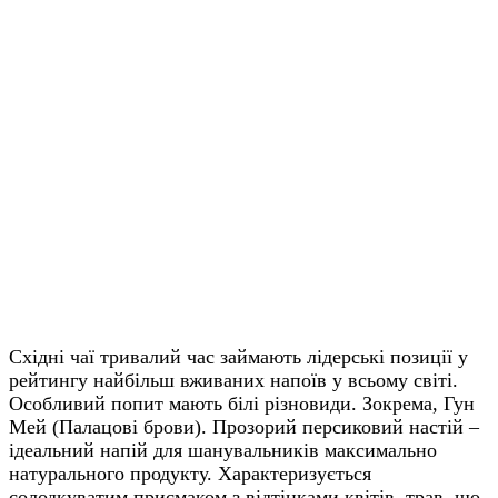
Східні чаї тривалий час займають лідерські позиції у
рейтингу найбільш вживаних напоїв у всьому світі.
Особливий попит мають білі різновиди. Зокрема, Гун
Мей (Палацові брови). Прозорий персиковий настій –
ідеальний напій для шанувальників максимально
натурального продукту. Характеризується
солодкуватим присмаком з відтінками квітів, трав, що