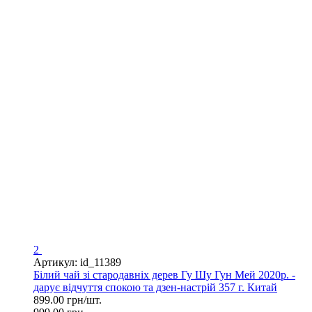
2
Артикул: id_11389
Білий чай зі стародавніх дерев Гу Шу Гун Мей 2020р. -
дарує відчуття спокою та дзен-настрій 357 г. Китай
899.00 грн/шт.