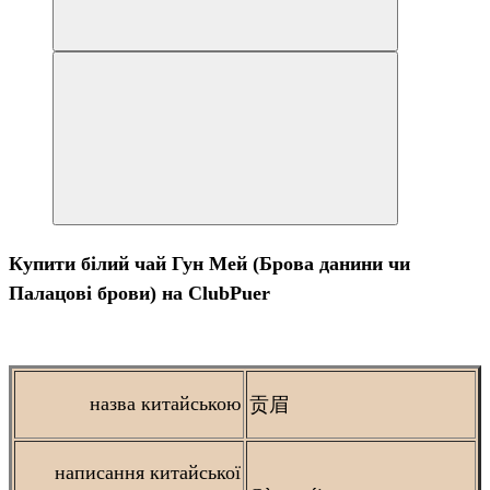
Купити білий чай Гун Мей (Брова данини чи
Палацові брови) на ClubPuer
назва китайською
贡眉
написання китайської