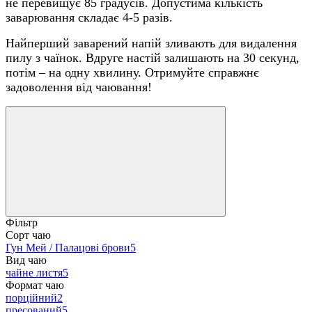
не перевищує 85 градусів. Допустима кількість
заварювання складає 4-5 разів.
Найперший заварений напій зливають для видалення
пилу з чаїнок. Вдруге настій залишають на 30 секунд,
потім – на одну хвилину. Отримуйте справжнє
задоволення від чаювання!
Фільтр
Сорт чаю
Гун Мей / Палацові брови
5
Вид чаю
чайне листя
5
Формат чаю
порційний
2
пресований
5