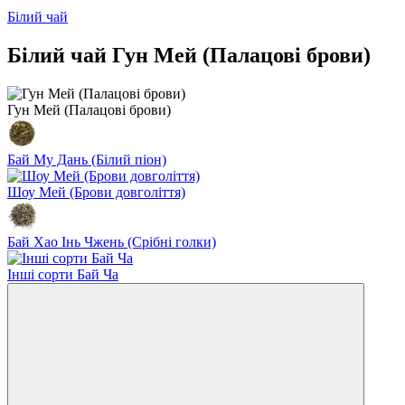
Білий чай
Білий чай Гун Мей (Палацові брови)
Гун Мей (Палацові брови)
Бай Му Дань (Білий піон)
Шоу Мей (Брови довголіття)
Бай Хао Інь Чжень (Срібні голки)
Інші сорти Бай Ча