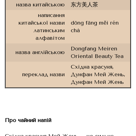
назва китайською
东方美人茶
написання
китайської назви
dōng fāng měi rén
латинським
chá
алфавітом
Dongfang Meiren
назва англійською
Oriental Beauty Tea
Східна красуня,
переклад назви
Дунфан Мей Жень,
Дунфан Мей Жень
Про чайний напій
Східна красуня Мей Жень – це сильно