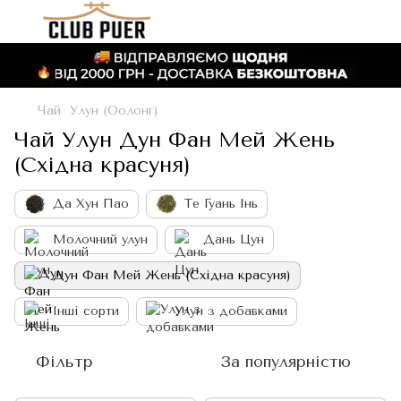
Чай
Улун (Оолонг)
Чай Улун Дун Фан Мей Жень
(Східна красуня)
Да Хун Пао
Те Гуань Інь
Молочний улун
Дань Цун
Дун Фан Мей Жень (Східна красуня)
Інші сорти
Улун з добавками
Фільтр
За популярністю