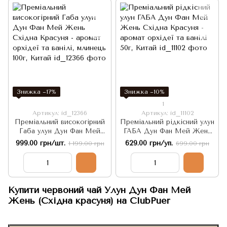
Знижка −17%
Знижка −10%
1
Артикул: id_12366
Артикул: id_11102
Преміальний високогірний
Преміальний рідкісний улун
Габа улун Дун Фан Мей
ГАБА Дун Фан Мей Жень
Жень Східна Красуня -
Східна Красуня - аромат
999.00 грн/шт.
629.00 грн/уп.
1 199.00 грн
699.00 грн
аромат орхідеї та ванілі,
орхідеї та ванілі 50г, Китай
млинець 100г, Китай
Купити червоний чай Улун Дун Фан Мей
Жень (Східна красуня) на ClubPuer