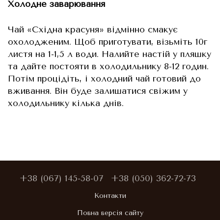
Холодне заварювання
Чай «Східна красуня» відмінно смакує
охолодженим. Щоб приготувати, візьміть 10г
листя на 1-1,5 л води. Налийте настій у пляшку
та дайте постояти в холодильнику 8-12 годин.
Потім процідіть, і холодний чай готовий до
вживання. Він буде залишатися свіжим у
холодильнику кілька днів.
+38 (067) 145-58-07
+38 (050) 362-72-73
Контакти
Повна версія сайту