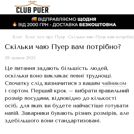
Блог
Блог: все про Пуер
Скільки чаю Пуер вам потрібн
Скільки чаю Пуер вам потрібно?
28 травня 2025
Це питання задають більшість людей,
оскільки воно викликає певні труднощі.
Спочатку слід визначитися з вашим
чайником
і сортом. Перший крок – вибрати правильний
розмір посудини, відповідно до кількості
осіб, для яких ви будете найчастіше готувати
напій. Заварники бувають різних розмірів, але
здебільшого вони стандартизовані.