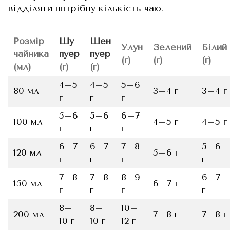
відділяти потрібну кількість чаю.
Розмір
Шу
Шен
Улун
Зелений
Білий
чайника
пуер
пуер
(г)
(г)
(г)
(мл)
(г)
(г)
4–5
4–5
5–6
80 мл
3–4 г
3–4 г
г
г
г
5–6
5–6
6–7
100 мл
4–5 г
4–5 г
г
г
г
6–7
6–7
7–8
5–6
120 мл
5–6 г
г
г
г
г
7–8
7–8
8–9
6–7
150 мл
6–7 г
г
г
г
г
8–
8–
10–
200 мл
7–8 г
7–8 г
10 г
10 г
12 г