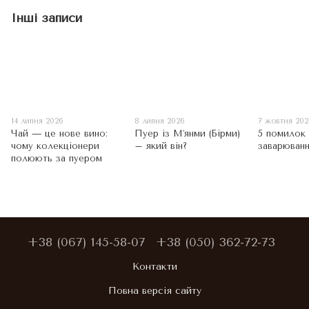
Інші записи
14 липня 2026
8 липня 2026
7 жовтня 20
Чай — це нове вино:
Пуер із Мʼянми (Бірми)
5 помилок
чому колекціонери
– який він?
заварюван
полюють за пуером
+38 (067) 145-58-07
+38 (050) 362-72-73
Контакти
Повна версія сайту