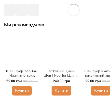
Ми рекомендуємо
Шен Пуер Лао Бан
Потужний дикий
Шен пуер клас
Чжан зі старих
Шен Пуер Ба Цзи Ча
витриманий 5ш
високогірних дерев
"Хмиз" високогірний
5г, Китай
169.00 грн
249.00 грн
99.00 грн
189.00 грн
119.0
5шт х 9г. Китай
зі стародавніх дерев
50г. Китай
Купити
Купити
Купити