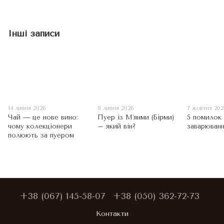
Інші записи
14 липня 2026
8 липня 2026
7 жовтня 20
Чай — це нове вино:
Пуер із Мʼянми (Бірми)
5 помилок
чому колекціонери
– який він?
заварюван
полюють за пуером
+38 (067) 145-58-07
+38 (050) 362-72-73
Контакти