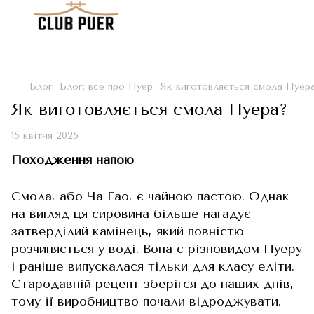
Блог
Блог: все про Пуер
Як виготовляється смола Пуер
Як виготовляється смола Пуера?
15 квітня 2025
Походження напою
Смола, або Ча Гао, є чайною пастою. Однак
на вигляд ця сировина більше нагадує
затверділий камінець, який повністю
розчиняється у воді. Вона є різновидом Пуеру
і раніше випускалася тільки для класу еліти.
Стародавній рецепт зберігся до наших днів,
тому її виробництво почали відроджувати.