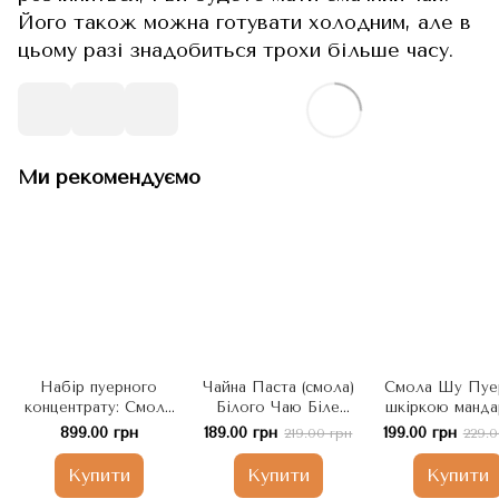
Його також можна готувати холодним, але в
цьому разі знадобиться трохи більше часу.
Ми рекомендуємо
Набір пуерного
Чайна Паста (смола)
Смола Шу Пуер
концентрату: Смола
Білого Чаю Біле
шкіркою манда
Шен Пуеру
Місячне Сяйво - Ча
Ча Гао Чень Пі 
899.00 грн
189.00 грн
199.00 грн
219.00 грн
229.0
високоякісна "Чайний
Гао Юе Гуан Бай
Китай
Всесвіт" 50шт в
10шт, Китай
Купити
Купити
Купити
автентичній піалі