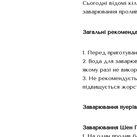
Сьогодні відомі кі
заварювання пролив
Загальні рекоменда
1. Перед приготува
2. Вода для заварю
якому разі не викор
3. Не рекомендуєтьс
підвищується жорст
Заварювання пуерів
Заварювання Шен П
1. На один пролив б