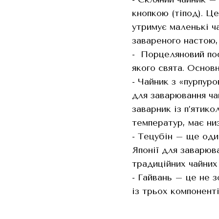
кнопкою (тіпод). Ц
утримує маленькі ч
завареного настою,
- Порцеляновий пос
якого свята. Основ
- Чайник з «пурпур
для заварювання ча
заварник із п’ятико
температур, має низ
- Тецубін – ще оди
Японії для заварюв
традиційних чайних
- Гайвань – це не 
із трьох компонент