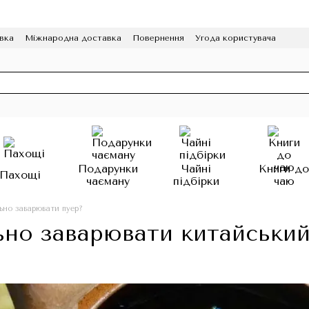
вка
Міжнародна доставка
Повернення
Угода користувача
грама лояльності
HoReCa
Подарунки
Чайні
Книги д
Пахощі
чаєману
підбірки
чаю
ьно заварювати пуер?
ьно заварювати китайський