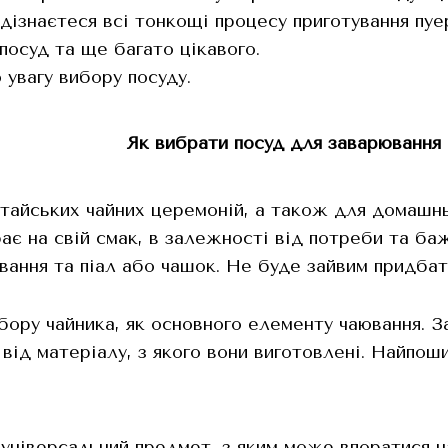
и дізнаєтеся всі тонкощі процесу приготування пу
посуд та ще багато цікавого.
 увагу вибору посуду.
Як вибрати посуд для заварювання 
тайських чайних церемоній, а також для домашнь
ає на свій смак, в залежності від потреби та ба
вання та піал або чашок. Не буде зайвим придба
бору чайника, як основного елементу чаювання. З
 від матеріалу, з якого вони виготовлені. Найпош
 універсальний предмет, з яким може впоратися н