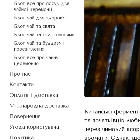
Блог: все про посуд для
чайної церемонії
Блог: чай для здоров'я
Блог: чай та свята
Блог: чай та їжа з напоями
Блог: чай та буддизм і
просвітлення
Блог: все про чайну
церемонію
Про нас
Контакти
Оплата і доставка
Міжнародна доставка
Китайські ферменто
Повернення
та початківців-люб
Угода користувача
через чималий асор
аромати. Однак, що
Політика