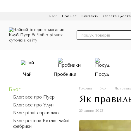
Перейти до основного контенту
Блог
Про нас
Контакти
Оплата і доста
Політика конфіденційності
Відгуки
Про
Чай
Пробники
Посуд
Блог
Головна
Блог
Як правил
Як правил
Блог: все про Пуер
Блог: все про Улун
26 липня 2023
Блог: різні сорти чаю
Блог: регіони Китаю, чайні
фабрики