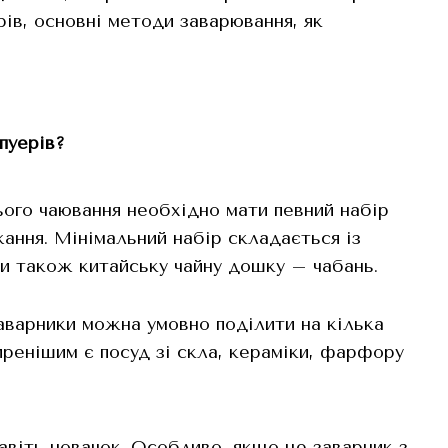
ерів, основні методи заварювання, як
пуерів?
ого чаювання необхідно мати певний набір
жання. Мінімальний набір складається із
ти також китайську чайну дошку – чабань.
аварники можна умовно поділити на кілька
иренішим є посуд зі скла, кераміки, фарфору
авіть новачок. Особливо, якщо це заварник з