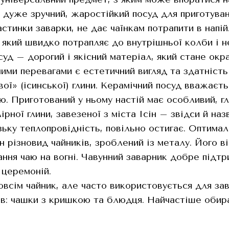
е дуже зручний, жаростійкий посуд для приготува
астинки заварки, не дає чаїнкам потрапити в нап
 який швидко потрапляє до внутрішньої колби і н
уд – дорогий і якісний матеріал, який стане окр
ними перевагами є естетичний вигляд та здатніст
ової» (ісинської) глини. Керамічний посуд вважає
ю. Приготований у ньому настій має особливий, г
лірної глини, завезеної з міста Ісін – звідси й на
ьку теплопровідність, повільно остигає. Оптимал
н різновид чайників, зроблений із металу. Його 
ання чаю на вогні. Чавунний заварник добре підт
 церемоній.
зовсім чайник, але часто використовується для за
ів: чашки з кришкою та блюдця. Найчастіше обир