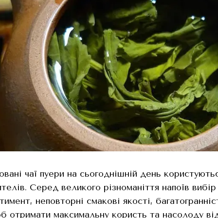
вані чаї пуери на сьогоднішній день користуютьс
ителів. Серед великого різноманіття напоїв вибір
тимент, неповторні смакові якості, багатогранніс
б отримати максимальну користь та насолоду від