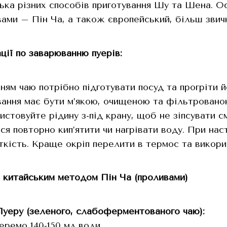
лька різних способів приготування Шу та Шена. 
ами – Пін Ча, а також європейський, більш звичн
ції по заварюванню пуерів:
нням чаю потрібно підготувати посуд та прогріти 
вання має бути м’якою, очищеною та фільтровано
истовуйте рідину з-під крану, щоб не зіпсувати с
я повторно кип’ятити чи нагрівати воду. При наст
кість. Краще окріп перелити в термос та викори
 китайським методом Пін Ча (проливами)
уеру (зеленого, слабоферментованого чаю):
еремо 140-150 мл води.