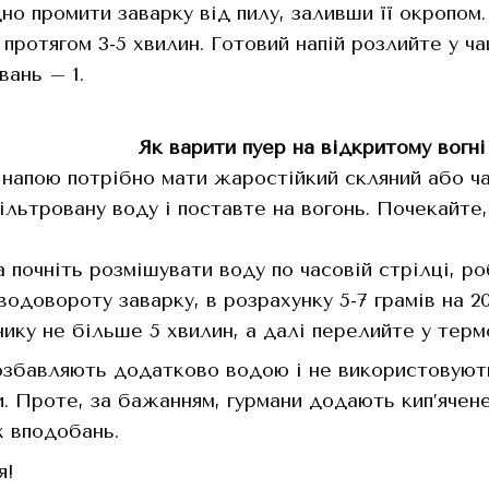
но промити заварку від пилу, заливши її окропом.
протягом 3-5 хвилин. Готовий напій розлийте у ча
вань – 1.
Як варити пуер на відкритому вогні
я напою потрібно мати жаростійкий скляний або ча
фільтровану воду і поставте на вогонь. Почекайте
а почніть розмішувати воду по часовій стрілці, р
водовороту заварку, в розрахунку 5-7 грамів на 2
нику не більше 5 хвилин, а далі перелийте у терм
озбавляють додатково водою і не використовуют
. Проте, за бажанням, гурмани додають кип’ячене 
х вподобань.
я!