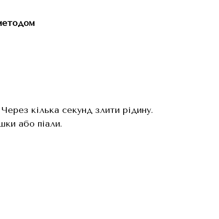
 методом
 Через кілька секунд злити рідину.
шки або піали.