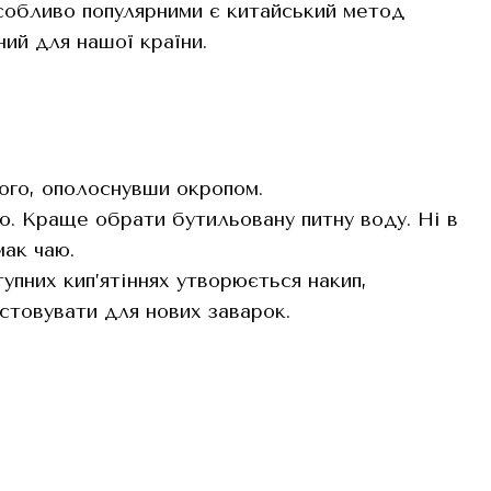
Особливо популярними є китайський метод
ий для нашої країни.
його, ополоснувши окропом.
ю. Краще обрати бутильовану питну воду. Ні в
мак чаю.
упних кип’ятіннях утворюється накип,
стовувати для нових заварок.