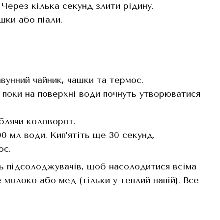
 Через кілька секунд злити рідину.
шки або піали.
вунний чайник, чашки та термос.
, поки на поверхні води почнуть утворюватися
облячи коловорот.
00 мл води. Кип’ятіть ще 30 секунд.
ос.
ь підсолоджувачів, щоб насолодитися всіма
молоко або мед (тільки у теплий напій). Все