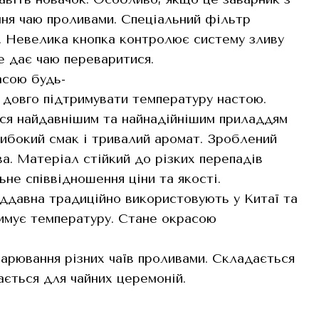
ння чаю проливами. Спеціальний фільтр
ій. Невелика кнопка контролює систему зливу
е дає чаю переваритися.
асою будь-
ь довго підтримувати температуру настою.
ться найдавнішим та найнадійнішим приладдям
либокий смак і тривалий аромат. Зроблений
зва. Матеріал стійкий до різких перепадів
ьне співвідношення ціни та якості.
віддавна традиційно використовують у Китаї та
римує температуру. Стане окрасою
варювання різних чаїв проливами. Складається
ається для чайних церемоній.