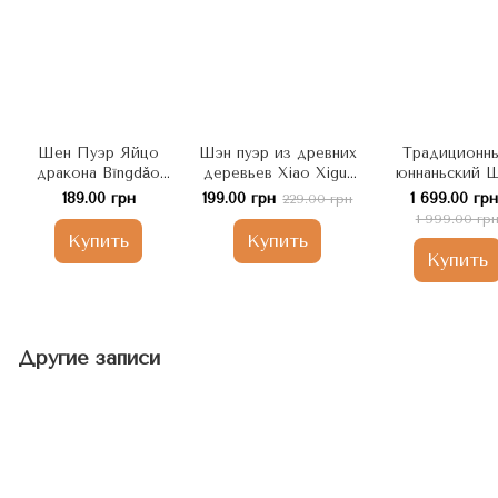
Шен Пуэр Яйцо
Шэн пуэр из древних
Традиционн
дракона Bīngdǎo
деревьев Xiao Xigui
юннаньский 
Биндао из древних
2019 год 50г, Китай
Пуэр Юаньб
189.00 грн
199.00 грн
1 699.00 грн
229.00 грн
деревьев 5шт по 6г,
(Золотой Слит
1 999.00 гр
Китай
символизиру
Купить
Купить
пожелания усп
Купить
богатства 100
Китай
Другие записи