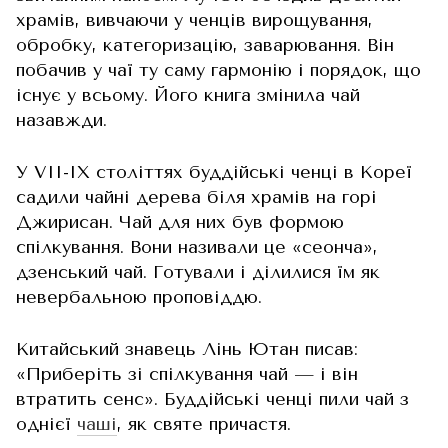
храмів, вивчаючи у ченців вирощування,
обробку, категоризацію, заварювання. Він
побачив у чаї ту саму гармонію і порядок, що
існує у всьому. Його книга змінила чай
назавжди.
У VII-IX століттях буддійські ченці в Кореї
садили чайні дерева біля храмів на горі
Джирисан. Чай для них був формою
спілкування. Вони називали це «сеонча»,
дзенський чай. Готували і ділилися їм як
невербальною проповіддю.
Китайський знавець Лінь Ютан писав:
«Приберіть зі спілкування чай — і він
втратить сенс». Буддійські ченці пили чай з
однієї
чаші
, як святе причастя.