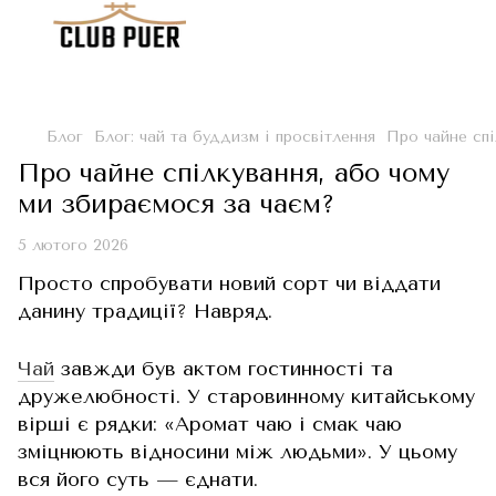
Блог
Блог: чай та буддизм і просвітлення
Про чайне спі
Про чайне спілкування, або чому
ми збираємося за чаєм?
5 лютого 2026
Просто спробувати новий сорт чи віддати
данину традиції? Навряд.
Чай
завжди був актом гостинності та
дружелюбності. У старовинному китайському
вірші є рядки: «Аромат чаю і смак чаю
зміцнюють відносини між людьми». У цьому
вся його суть — єднати.