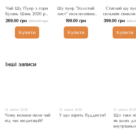
Чай Шу Пуер з гори
Шу пуер "Золотий
Стиглий шу пуе
Булань Шань 2020 рік
лист" ексклюзивна
сильним смаком
100 г. Китай
серія подарункового
Срібло Сішуанб
269.00 грн
199.00 грн
399.00 грн
299.00 грн
449.
чаю 5шт по 8г, Китай
2006 р. м/б 10
Китай
Купити
Купити
Купити
Інші записи
14 липня 2026
13 липня 2026
13 липня 202
Чому монахи пили чай
У що вірять буддисти?
Що таке ні
під час медитацій?
як шлях д
внутрішнь