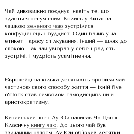
Чай дивовижно поєднує, навіть те, що
здається несумісним. Колись у Китаї за
чашкою
зеленого чаю
зустрілися
конфуціанець і буддист. Один бачив у чаї
етикет і красу спілкування, інший — шлях до
спокою. Так чай увібрав у себе і радість
зустрічі, і мудрість усамітнення.
Європейці за кілька десятиліть зробили чай
частиною свого способу життя — їхній five
o’clock став символом самодисципліни й
аристократизму.
Китайський поет Лу Юй написав Ча Цзін» —
Класичну
книгу чаю
. До цього чай був
звичайним напоєм. Лу Юй об'їздив десятки