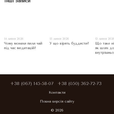
Інші записи
14 липня 2026
13 липня 2026
13 липня 202
Чому монахи пили чай
У що вірять буддисти?
Що таке ні
під час медитацій?
як шлях д
внутрішнь
+38 (067) 145-58-07
+38 (050) 362-72-73
Контакти
Повна версія сайту
© 2026