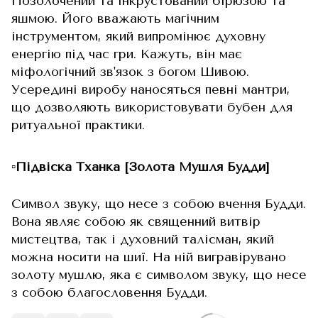
Позолочений та інкрустований бірюзою та
яшмою. Його вважають магічним
інструментом, який випромінює духовну
енергію під час гри. Кажуть, він має
міфологічний зв'язок з богом Шивою.
Усередині виробу наносяться певні мантри,
що дозволяють використовувати бубен для
ритуальної практики.
▫️Підвіска Тханка [Золота Мушля Будди]
Символ звуку, що несе з собою вчення Будди.
Вона являє собою як священний витвір
мистецтва, так і духовний талісман, який
можна носити на шиї. На ній вигравірувано
золоту мушлю, яка є символом звуку, що несе
з собою благословення Будди.