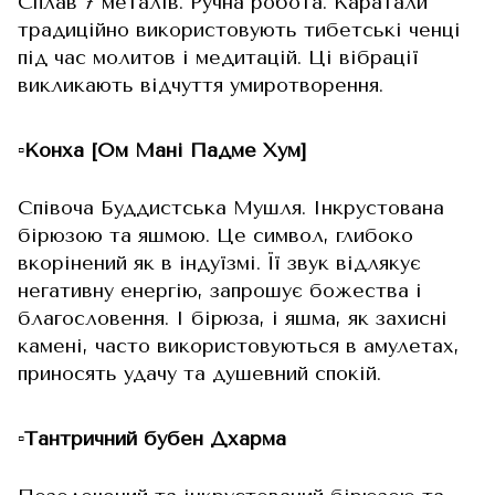
Сплав 7 металів. Ручна робота. Каратали
традиційно використовують тибетські ченці
під час молитов і медитацій. Ці вібрації
викликають відчуття умиротворення.
▫️Конха [Ом Мані Падме Хум]
Співоча Буддистська Мушля. Інкрустована
бірюзою та яшмою. Це символ, глибоко
вкорінений як в індуїзмі. Її звук відлякує
негативну енергію, запрошує божества і
благословення. І бірюза, і яшма, як захисні
камені, часто використовуються в амулетах,
приносять удачу та душевний спокій.
▫️Тантричний бубен Дхарма