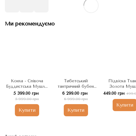
Ми рекомендуємо
Конха - Співоча
Тибетський
Підвіска Тхан
Буддистська Мушля,
тантричний бубен
Золота Муш
інкрустована
Дхарма, позолочений
Будди - Сим
5 399.00 грн
6 299.00 грн
449.00 грн
499.
бірюзою та яшмою:
та інкрустований
звуку, що нес
5 999.00 грн
6 999.00 грн
Ом Мані Падме Хум
бірюзою та яшмою,
собою вчення 
Купити
16см, Непал
Непал
4х5см, Непа
Купити
Купити