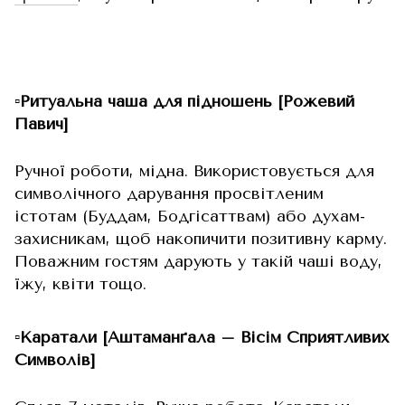
▫️Ритуальна чаша для підношень [Рожевий
Павич]
Ручної роботи, мідна. Використовується для
символічного дарування просвітленим
істотам (Буддам, Бодгісаттвам) або духам-
захисникам, щоб накопичити позитивну карму.
Поважним гостям дарують у такій чаші воду,
їжу, квіти тощо.
▫️Каратали [Аштаманґала – Вісім Сприятливих
Символів]