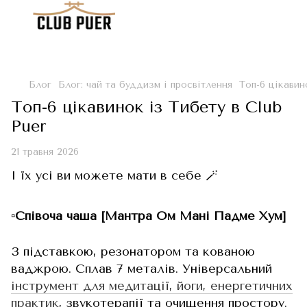
Блог
Блог: чай та буддизм і просвітлення
Топ-6 цікавин
Топ-6 цікавинок із Тибету в Club
Puer
21 травня 2026
І їх усі ви можете мати в себе 🪄
▫️Співоча чаша [Мантра Ом Мані Падме Хум]
З підставкою, резонатором та кованою
ваджрою. Сплав 7 металів. Універсальний
інструмент для медитації, йоги, енергетичних
практик
, звукотерапії та очищення простору.