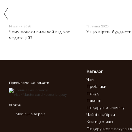
14 липня 2026
13 липня 2026
Чому монахи пили чай під час
У що вірять буддисти
медитацій?
Каталог
Чай
Приймаємо до оплати
Пробники
Посуд
Пахощі
© 2026
Подарунки чаєману
Мобільна версія
Чайні підбірки
Книги до чаю
Подарункове пакуванн