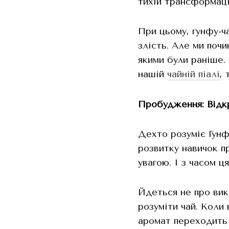
тихій трансформаці
При цьому, гунфу-ч
злість. Але ми поч
якими були раніше. 
нашій
чайній піалі
, 
Пробудження: Відкр
Дехто розуміє Гунфу
розвитку навичок п
увагою. І з часом ц
Йдеться не про вик
розуміти чай. Коли 
аромат переходить в