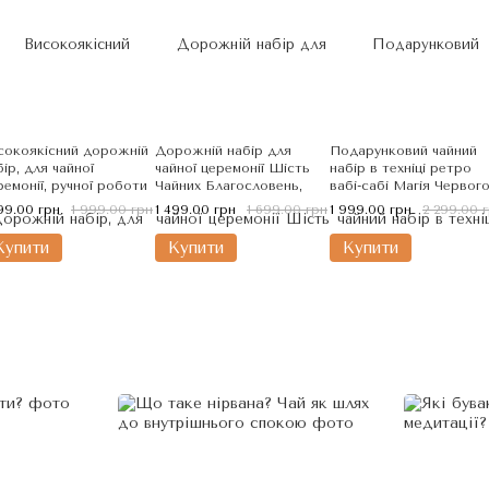
сокоякісний дорожній
Дорожній набір для
Подарунковий чайний
бір, для чайної
чайної церемонії Шість
набір в техніці ретро
ремонії, ручної роботи
Чайних Благословень,
вабі-сабі Магія Червог
ракотовий Кролик,
Китай
Глоду, Китай
799.00 грн
1 999.00 грн
1 499.00 грн
1 699.00 грн
1 999.00 грн
2 299.00 
тай
Купити
Купити
Купити