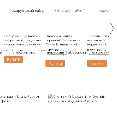
Подарунковий набір, з
Набір для чайної
Колекційний авто
нефритової порцеляни
церемонії Тибетський
чайний набір з біл
о
високотемпературного
Стиль із знаменитої
порцеляни із поз
випалу, для чайної
кераміки Дехуа, Китай
від Майстра Чень
грн
1 799.00 грн
1 999.00 грн
3 499.00 грн
8 999.00 грн
церемонії: Цзінлань та
- Пробудження Бу
3 999.00 грн
9 999.00 грн
Буяння Весни
Купити
Купити
Купити