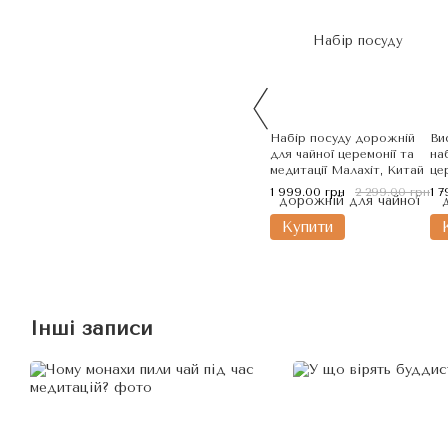
Набір посуду дорожній
Ви
для чайної церемонії та
на
медитації Малахіт, Китай
це
Те
1 999.00 грн
2 299.00 грн
1 
Ки
Купити
Інші записи