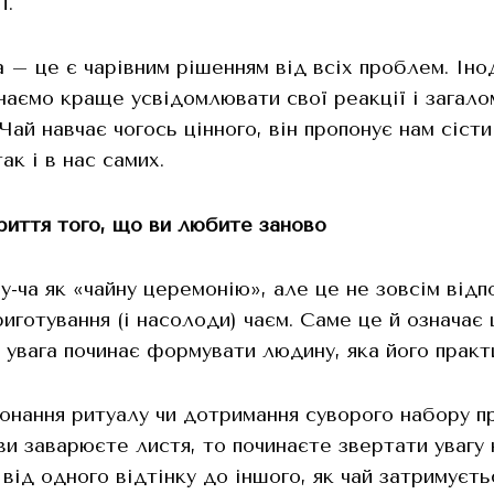
ї.
а – це є чарівним рішенням від всіх проблем. Ін
инаємо краще усвідомлювати свої реакції і загало
Чай навчає чогось цінного, він пропонує нам сісти 
так і в нас самих.
иття того, що ви любите заново
-ча як «чайну церемонію», але це не зовсім відпо
риготування (і насолоди) чаєм. Саме це й означає
я увага починає формувати людину, яка його практ
онання ритуалу чи дотримання суворого набору п
ви заварюєте листя, то починаєте звертати увагу 
ід одного відтінку до іншого, як чай затримується