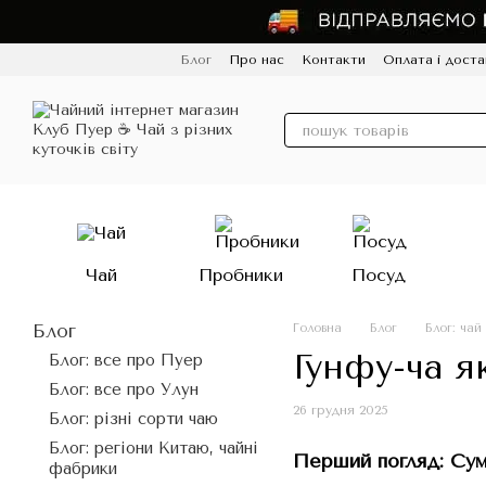
Перейти до основного контенту
Блог
Про нас
Контакти
Оплата і доста
Політика конфіденційності
Відгуки
Про
Чай
Пробники
Посуд
Блог
Головна
Блог
Блог: чай
Гунфу-ча я
Блог: все про Пуер
Блог: все про Улун
26 грудня 2025
Блог: різні сорти чаю
Блог: регіони Китаю, чайні
Перший погляд: Сум
фабрики