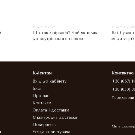
13 липня 2026
13 липня 2026
?
Що таке нірвана? Чай як шлях
Які бувают
до внутрішнього спокою
медитації?
Клієнтам
Контактна
Вхід до кабінету
+38 (067) 1
Блог
+38 (050) 3
Про нас
Передзвони
Контакти
Оплата і доставка
Міжнародна доставка
Повернення
Ми в соцме
я
Угода користувача