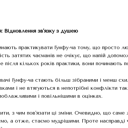
я: Відновлення зв'язку з душею
инають практикувати Гунфу-ча тому, що просто лю
ість затятих чаєманів не очікує, що напій допомо
е після кількох років практики, вони починають п
вачі Гунфу-ча стають більш зібраними і менш схи
вками і не втягуються в непотрібні конфлікти та
поблажливими і повільнішими в оцінках.
ити, з чим пов'язати ці зміни. Очевидно, що саме
мо, а отже, стаємо мудрішими. Проте насправді ч