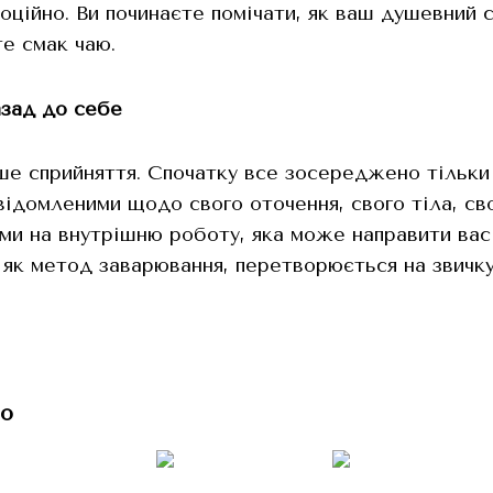
моційно. Ви починаєте помічати, як ваш душевний с
те смак чаю.
азад до себе
ше сприйняття. Спочатку все зосереджено тільки н
відомленими щодо свого оточення, свого тіла, сво
и на внутрішню роботу, яка може направити вас 
 як метод заварювання, перетворюється на звичку
о