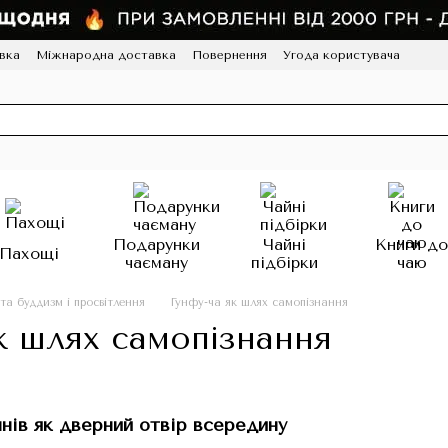
вка
Міжнародна доставка
Повернення
Угода користувача
грама лояльності
HoReCa
Подарунки
Чайні
Книги д
Пахощі
чаєману
підбірки
чаю
 та буддизм і просвітлення
Гунфу-ча як шлях самопізнання
к шлях самопізнання
нів як дверний отвір всередину