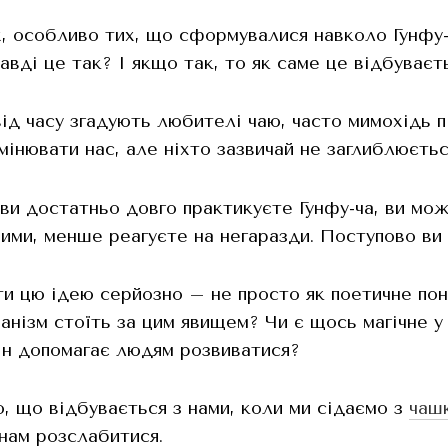
х, особливо тих, що сформувалися навколо Гунфу
авді це так? І якщо так, то як саме це відбуваєт
від часу згадують любителі чаю, часто мимохідь 
мінювати нас, але ніхто зазвичай не заглиблюється
ви достатньо довго практикуєте Гунфу-ча, ви мож
чими, менше реагуєте на негаразди. Поступово в
и цю ідею серйозно – не просто як поетичне пон
анізм стоїть за цим явищем? Чи є щось магічне у 
ін допомагає людям розвиватися?
, що відбувається з нами, коли ми сідаємо з
чаш
нам розслабитися.