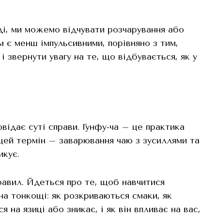
оді, ми можемо відчувати розчарування або
м є менш імпульсивними, порівняно з тим,
і звернути увагу на те, що відбувається, як у
відає суті справи. Гунфу-ча – це практика
 цей термін – заварювання чаю з зусиллями та
икує.
равил. Йдеться про те, щоб навчитися
на тонкощі: як розкриваються смаки, як
 на язиці або зникає, і як він впливає на вас,