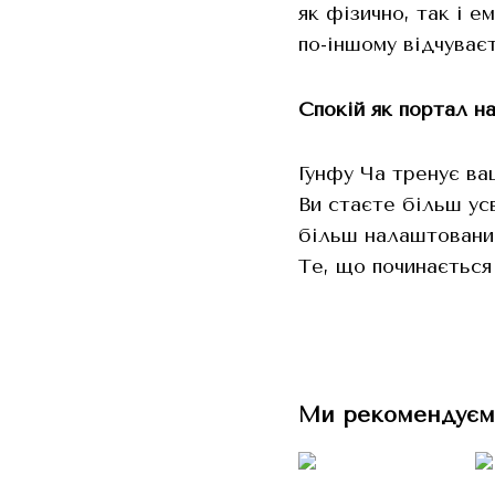
як фізично, так і е
по-іншому відчуває
Спокій як портал н
Гунфу Ча тренує ва
Ви стаєте більш ус
більш налаштованим
Те, що починається
Ми рекомендуєм