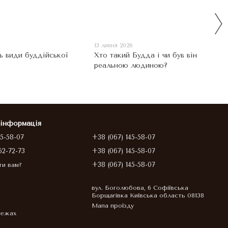
13 липня 2026
ь види буддійської
Хто такий Будда і чи був він
реальною людиною?
 інформація
45-58-07
+38 (067) 145-58-07
62-72-73
+38 (067) 145-58-07
+38 (067) 145-58-07
ти вам?
вул. Боголюбова, 6 Софіївська
Борщагівка Київська область 08138
Мапа проїзду
режах