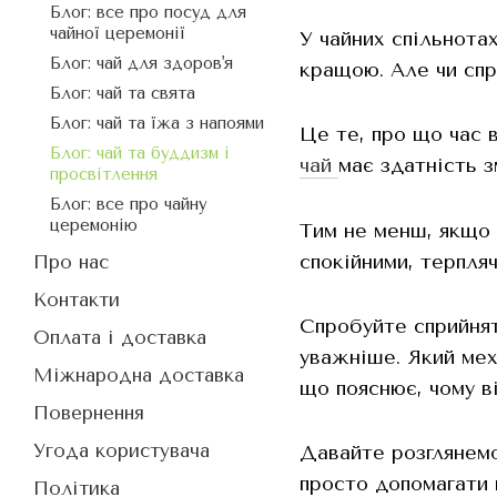
Блог: все про посуд для
чайної церемонії
У чайних спільнота
Блог: чай для здоров'я
кращою. Але чи спр
Блог: чай та свята
Блог: чай та їжа з напоями
Це те, про що час 
Блог: чай та буддизм і
чай
має здатність з
просвітлення
Блог: все про чайну
церемонію
Тим не менш, якщо 
спокійними, терпля
Про нас
Контакти
Спробуйте сприйнят
Оплата і доставка
уважніше. Який мех
Міжнародна доставка
що пояснює, чому в
Повернення
Угода користувача
Давайте розглянемо
просто допомагати 
Політика