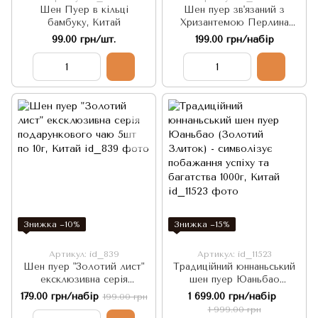
Шен Пуер в кільці
Шен пуер зв'язаний з
бамбуку, Китай
Хризантемою Перлина
Дракона 5 штук
99.00 грн/шт.
199.00 грн/набір
Знижка −10%
Знижка −15%
Артикул: id_839
Артикул: id_11523
Шен пуер "Золотий лист"
Традиційний юннаньський
ексклюзивна серія
шен пуер Юаньбао
подарункового чаю 5шт по
(Золотий Злиток) -
179.00 грн/набір
1 699.00 грн/набір
199.00 грн
10г, Китай
символізує побажання
1 999.00 грн
успіху та багатства 1000г,