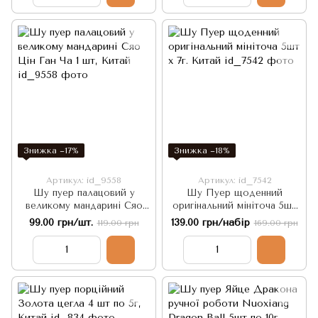
Знижка −17%
Знижка −18%
Артикул: id_9558
Артикул: id_7542
Шу пуер палацовий у
Шу Пуер щоденний
великому мандарині Сяо
оригінальний мініточа 5шт
Цін Ган Ча 1 шт, Китай
х 7г. Китай
99.00 грн/шт.
139.00 грн/набір
119.00 грн
169.00 грн