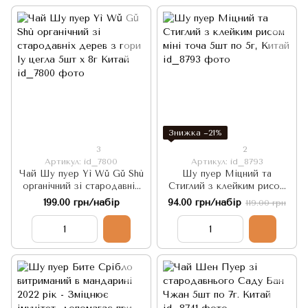
Знижка −21%
3
2
Артикул: id_7800
Артикул: id_8793
Чай Шу пуер Yì Wǔ Gǔ Shù
Шу пуер Міцний та
органічний зі стародавніх
Стиглий з клейким рисом
дерев з гори Іу цегла 5шт х
міні точа 5шт по 5г, Китай
199.00 грн/набір
94.00 грн/набір
119.00 грн
8г Китай