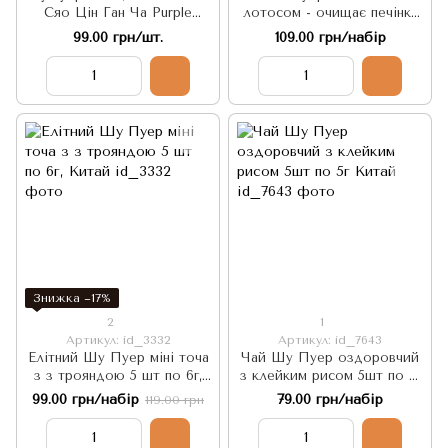
Сяо Цін Ган Ча Purple
лотосом - очищає печінку
Tianma 1 шт. Китай
та покращує роботу
99.00 грн/шт.
109.00 грн/набір
кишечника 5шт по 5г. Китай
Знижка −17%
2
1
Артикул: id_3332
Артикул: id_7643
Елітний Шу Пуер міні точа
Чай Шу Пуер оздоровчий
з з трояндою 5 шт по 6г,
з клейким рисом 5шт по 5г
Китай
Китай
99.00 грн/набір
79.00 грн/набір
119.00 грн