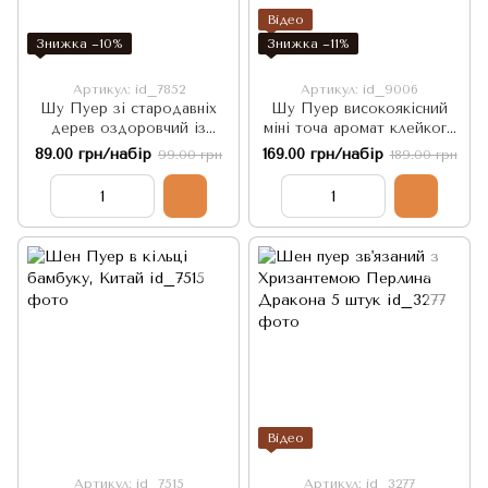
Відео
Знижка −10%
Знижка −11%
Артикул: id_7852
Артикул: id_9006
Шу Пуер зі стародавніх
Шу Пуер високоякісний
дерев оздоровчий із
міні точа аромат клейкого
клейким рисом міні точа 5
рису 2003р. 7г. 5шт. Китай
89.00 грн/набір
169.00 грн/набір
99.00 грн
189.00 грн
штук по 5 г. Китай
Відео
Артикул: id_7515
Артикул: id_3277