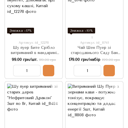
Знижка −17%
Знижка −10%
1
Артикул: id_12278
Артикул: id_8741
Шу пуер Бите Срібло
Чай Шен Пуер зі
витриманий в мандарині
стародавнього Саду Бан
2022 рік - Зміцнює імунітет,
Чжан 5шт по 7г. Китай
99.00 грн/шт.
179.00 грн/набір
119.00 грн
199.00 грн
допомагає при сухому
кашлі, Китай