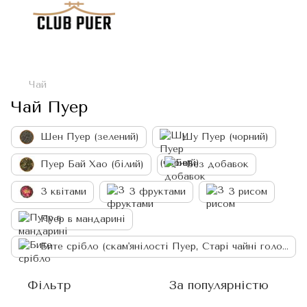
Чай
Чай Пуер
Шен Пуер (зелений)
Шу Пуер (чорний)
Пуер Бай Хао (білий)
Без добавок
З квітами
З фруктами
З рисом
Пуер в мандарині
Бите срібло (скам'янілості Пуер, Старі чайні голови)
Фільтр
За популярністю