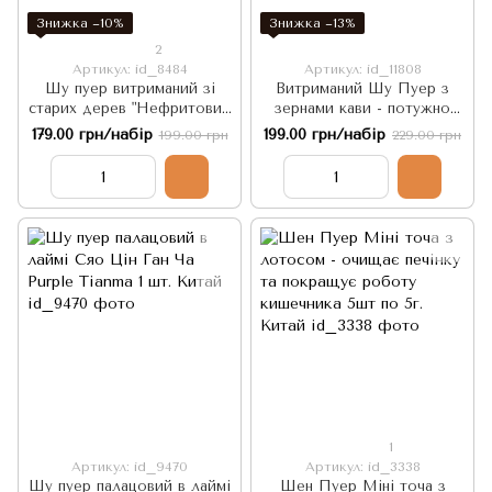
Знижка −10%
Знижка −13%
2
Артикул: id_8484
Артикул: id_11808
Шу пуер витриманий зі
Витриманий Шу Пуер з
старих дерев "Нефритовий
зернами кави - потужно
Дракон" 5шт по 8г, Китай
тонізує, покращує
179.00 грн/набір
199.00 грн/набір
199.00 грн
229.00 грн
концентрацію та додає
енергії 5шт, Китай
1
Артикул: id_9470
Артикул: id_3338
Шу пуер палацовий в лаймі
Шен Пуер Міні точа з