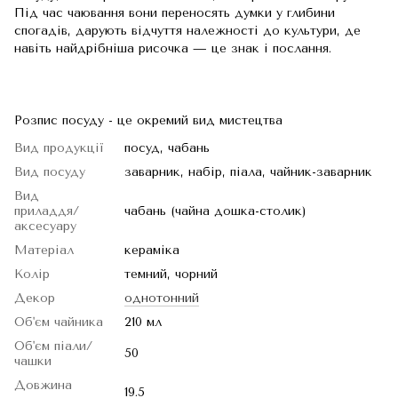
Під час чаювання вони переносять думки у глибини
спогадів, дарують відчуття належності до культури, де
навіть найдрібніша рисочка — це знак і послання.
Розпис посуду - це окремий вид мистецтва
Вид продукції
посуд, чабань
Вид посуду
заварник, набір, піала, чайник-заварник
Вид
приладдя/
чабань (чайна дошка-столик)
аксесуару
Матеріал
кераміка
Колір
темний, чорний
Декор
однотонний
Об'єм чайника
210 мл
Об'єм піали/
50
чашки
Довжина
19.5