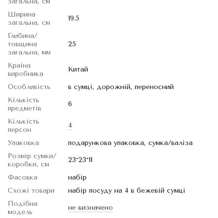
загальна, см
Ширина
19.5
загальна, см
Глибина/
товщина
25
загальна, мм
Країна
Китай
виробника
Особливість
в сумці, дорожній, переносний
Кількість
6
предметів
Кількість
4
персон
Упаковка
подарункова упаковка, сумка/валіза
Розмір сумки/
23*23*11
коробки, см
Фасовка
набір
Схожі товари
набір посуду на 4 в бежевій сумці
Подібна
не визначено
модель