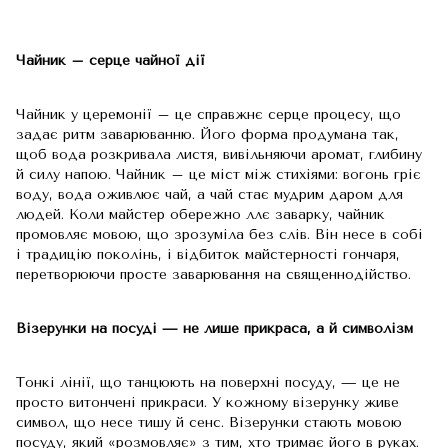
Чайник – серце чайної дії
Чайник у церемонії – це справжнє серце процесу, що
задає ритм заварюванню. Його форма продумана так,
щоб вода розкривала листя, вивільняючи аромат, глибину
й силу напою. Чайник – це міст між стихіями: вогонь гріє
воду, вода оживлює чай, а чай стає мудрим даром для
людей. Коли майстер обережно ллє заварку, чайник
промовляє мовою, що зрозуміла без слів. Він несе в собі
і традицію поколінь, і відбиток майстерності гончаря,
перетворюючи просте заварювання на священнодійство.
Візерунки на посуді — не лише прикраса, а й символізм
Тонкі лінії, що танцюють на поверхні посуду, — це не
просто витончені прикраси. У кожному візерунку живе
символ, що несе тишу й сенс. Візерунки стають мовою
посуду, який «розмовляє» з тим, хто тримає його в руках.