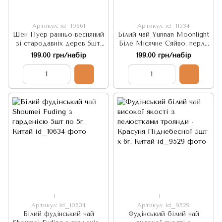
Артикул: id_10661
Артикул: id_11534
Шен Пуер ранньо-весняний
Білий чай Yunnan Moonlight
зі стародавніх дерев 5шт.
Біле Місячне Сяйво, перли
по 6г. Китай
дракона 5шт по 6г, Китай
199.00 грн/набір
199.00 грн/набір
1
1
Артикул: id_10634
Артикул: id_9529
Білий фудінський чай
Фудінський білий чай