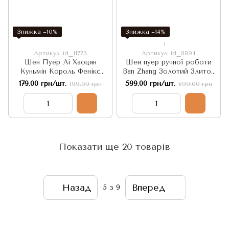
Знижка −10%
Знижка −14%
1
Артикул: id_11773
Артикул: id_8894
Шен Пуер Лі Хаоцян
Шен пуер ручної роботи
Куньмін Король Фенікс
Ban Zhang Золотий Злиток
2021р, - додає енергії та
зі стародавніх дерев, 300 г.
179.00 грн/шт.
599.00 грн/шт.
199.00 грн
699.00 грн
сприяє схудненню 45г,
Китай
Китай
Показати ще 20 товарів
Назад
Вперед
5
з 9