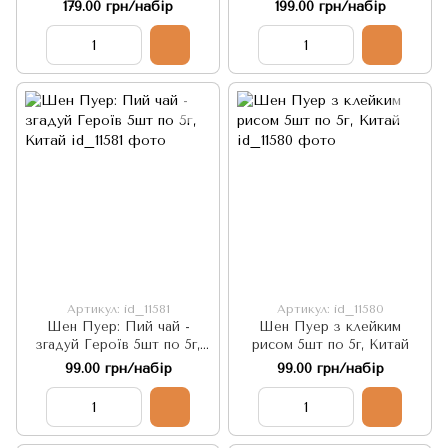
Перлина Червоного
Китай
179.00 грн/набір
199.00 грн/набір
Дракона 5шт х 8г, Китай
Артикул: id_11581
Артикул: id_11580
Шен Пуер: Пий чай -
Шен Пуер з клейким
згадуй Героїв 5шт по 5г,
рисом 5шт по 5г, Китай
Китай
99.00 грн/набір
99.00 грн/набір