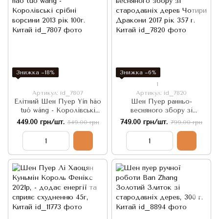
Знижка −18%
Знижка −6%
1
Артикул: id_7807
Артикул: id_7820
Елітний Шен Пуер Yín háo
Шен Пуер ранньо-
tuó wáng - Королівські
весняного збору зі
срібні ворсини 2013 рік 100г.
стародавніх дерев Чотири
449.00 грн/шт.
749.00 грн/шт.
549.00 грн
799.00 грн
Китай
Дракони 2017 рік 357 г.
Китай