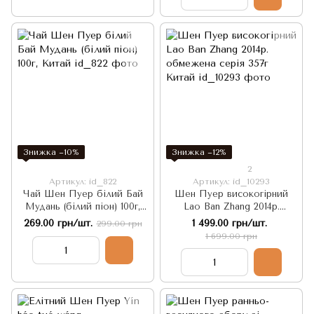
Знижка −10%
Знижка −12%
2
Артикул: id_822
Артикул: id_10293
Чай Шен Пуер білий Бай
Шен Пуер високогірний
Мудань (білий піон) 100г,
Lao Ban Zhang 2014р.
Китай
обмежена серія 357г Китай
269.00 грн/шт.
1 499.00 грн/шт.
299.00 грн
1 699.00 грн