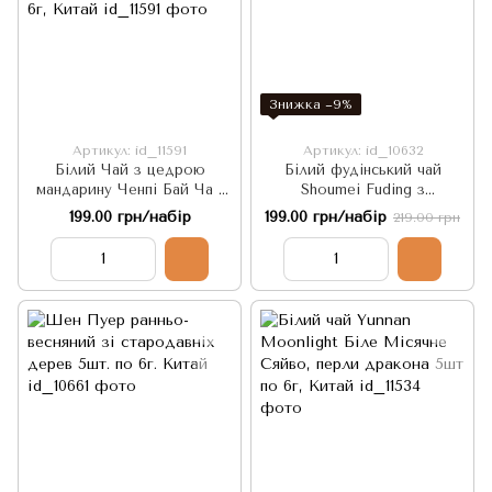
Знижка −9%
Артикул: id_11591
Артикул: id_10632
Білий Чай з цедрою
Білий фудінський чай
мандарину Ченпі Бай Ча -
Shoumei Fuding з
покращує роботу
жимолостю 5шт по 5г,
199.00 грн/набір
199.00 грн/набір
219.00 грн
дихальної системи 5шт по
Китай
6г, Китай