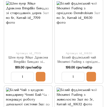
Артикул: id_7709
Артикул: id_10630
Шен пуер Яйце Дракона
Білий фудінський чай
Bīngdǎo Биндао зі
Shoumei Fuding з орхідеєю
стародавніх дерев 5шт по
Dendrobium 5шт по 5г,
189.00 грн/набір
199.00 грн/набір
6г, Китай
Китай