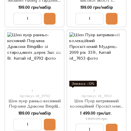
Shoumei Fuding з гарденією
високої якості з
5шт по 5г, Китай
пелюстками троянди -
199.00 грн/набір
199.00 грн/набір
Красуня Піднебесної 5шт х
6г. Китай
Знижка −12%
1
1
Артикул: id_8792
Артикул: id_7853
Шен пуер ранньо-весняний
Шен Пуер витриманий
Перлина Дракона Bīngdǎo
колекційний Просвітлений
зі стародавніх дерев 5шт
Мудрець 2009 рік 357г,
189.00 грн/набір
1 499.00 грн/шт.
по 8г. Китай
Китай
1 699.00 грн