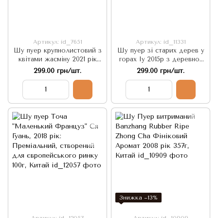
Артикул: id_7651
Артикул: id_11331
Шу пуер крупнолистовий з
Шу пуер зі старих дерев у
квітами жасміну 2021 рік
горах Іу 2015р з деревно-
100г, Китай
горіховим смаком та
299.00 грн/шт.
299.00 грн/шт.
відтінками шоколаду і
сухофруктів 90г, Китай
Знижка −13%
Артикул: id_12057
Артикул: id_10909