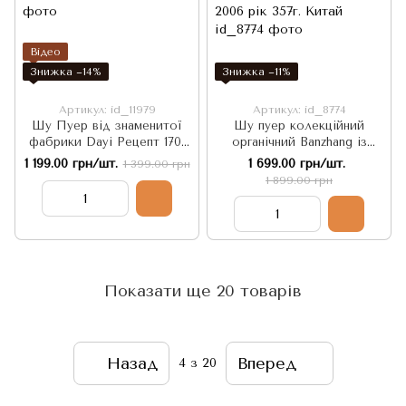
Відео
Знижка −14%
Знижка −11%
Артикул: id_11979
Артикул: id_8774
Шу Пуер від знаменитої
Шу пуер колекційний
фабрики Dayi Рецепт 1701
органічний Banzhang із
лімітована партія Принцеса
золотими бруньками
1 199.00 грн/шт.
1 699.00 грн/шт.
1 399.00 грн
Фенікс 2017р 100г, Китай
стародавнього
1 899.00 грн
високогірного дерева 2006
рік 357г. Китай
Показати ще 20 товарів
Назад
Вперед
4
з 20