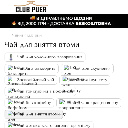
Чайні підбірки
Чай для зняття втоми
Чай для холодного заварювання
Чай, що бадьорить
Чай для схуднення
Заспокійливий чай
Чай для імунітету
Чай тонізуючий з кофеїном
Чай без кофеїну
Чай для покращення сну
Чай для зняття втоми
Чай детокс для очищення організму