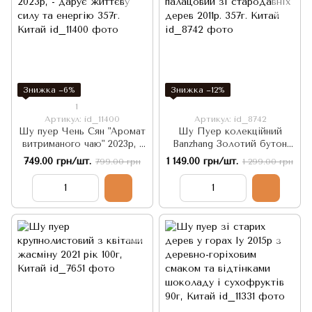
Знижка −6%
Знижка −12%
1
Артикул: id_11400
Артикул: id_8742
Шу пуер Чень Сян "Аромат
Шу Пуер колекційний
витриманого чаю" 2023р, -
Banzhang Золотий бутон
дарує життєву силу та
палацовий зі стародавніх
749.00 грн/шт.
1 149.00 грн/шт.
799.00 грн
1 299.00 грн
енергію 357г. Китай
дерев 2011р. 357г. Китай