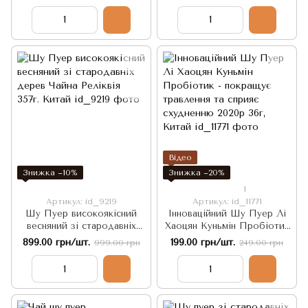
дому "Дінсін" 2010р. 357 г
Китай
Відео
Знижка −10%
Знижка −20%
1
Артикул: id_9219
Артикул: id_11771
Шу Пуер високоякісний
Інноваційний Шу Пуер Лі
весняний зі стародавніх
Хаоцян Куньмін Пробіотик
дерев Чайна Реліквія 357г.
- покращує травлення та
899.00 грн/шт.
199.00 грн/шт.
999.00 грн
249.00 грн
Китай
сприяє схудненню 2020р
36г, Китай