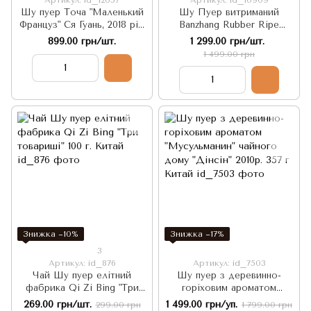
Шу пуер Точа "Маленький
Шу Пуер витриманий
Француз" Ся Гуань, 2018 рік:
Banzhang Rubber Ripe
Преміальний, створений
Zhong Cha Фініковий
899.00 грн/шт.
1 299.00 грн/шт.
для європейського ринку
Аромат 2008 рік 357г,
1 499.00 грн
100г, Китай
Китай
Знижка −10%
Знижка −17%
3
Артикул: id_876
Артикул: id_7503
Чай Шу пуер елітний
Шу пуер з деревинно-
фабрика Qi Zi Bing "Три
горіховим ароматом
товариші" 100 г. Китай
"Мусульманин" чайного
269.00 грн/шт.
1 499.00 грн/уп.
299.00 грн
1 799.00 грн