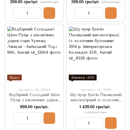
Хранитель Буланшані -
Метрополітену Київ Шуу -
399.00 грн/шт.
599.00 грн/шт.
449.00 грн
699.00 грн
потужно заряджає
міцний та потужний 2020рік
енергією чаю Ча Ци 100г,
100г, Китай
Китай
Відео
Знижка −10%
1
Артикул: id_12004
Артикул: id_11326
Відбірний Солодкий Шен
Шу пуер Гунтін Палацовий
Пуер з віковічних дерев
високогірний із золотими
гори Хуачжу Лянцзи -
бутонами 2014 р.
899.00 грн/шт.
1 439.00 грн/шт.
Київський Торт 100г, Китай
Імператорська Колекція
1 599.00 грн
357г, Китай