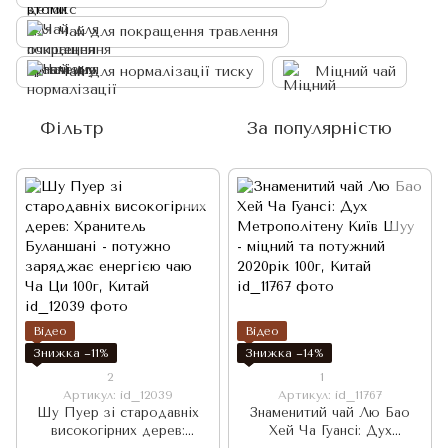
Чай для покращення травлення
Чай для нормалізації тиску
Міцний чай
Фільтр
За популярністю
Відео
Відео
Знижка −11%
Знижка −14%
2
1
Артикул: id_12039
Артикул: id_11767
Шу Пуер зі стародавніх
Знаменитий чай Лю Бао
високогірних дерев:
Хей Ча Гуансі: Дух