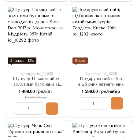
Знижка −12%
Відео
1
Артикул: id_10292
Артикул: id_12021
Шу пуер Палацовий із
Подарунковий набір
золотими бутонами зі
відбірних автентичних
стародавніх дерев Bing
китайських пуерів: Гордість
1 499.00 грн/шт.
1 599.00 грн/набір
Dao 2017 р. Монастирська
Києва 200г
1 699.00 грн
Мудрість 357г Китай