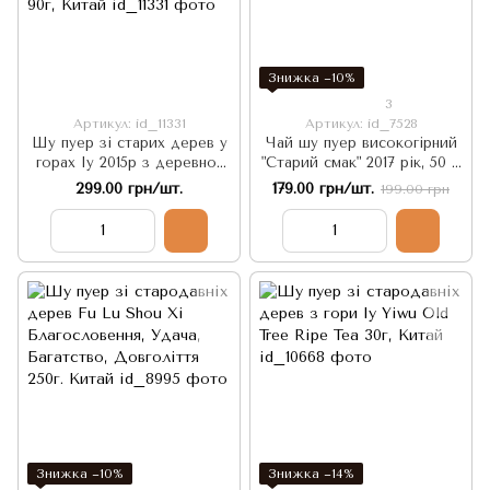
Знижка −10%
3
Артикул: id_11331
Артикул: id_7528
Шу пуер зі старих дерев у
Чай шу пуер високогірний
горах Іу 2015р з деревно-
"Старий смак" 2017 рік, 50 г.
горіховим смаком та
Китай
299.00 грн/шт.
179.00 грн/шт.
199.00 грн
відтінками шоколаду і
сухофруктів 90г, Китай
Знижка −10%
Знижка −14%