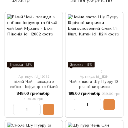
Фільтр
За популярністю
Знижка −15%
Знижка −17%
6
Артикул: id_12082
Артикул: id_11214
Білий Чай - завжди з
Чайна паста Шу Пуеру 10-
собою: Інфузор та білий
річної витримки
чай Бай Мудань - Біла
Благословенний Смак 1,1г
849.00 грн/набір
199.00 грн/набір
239.00 грн
Півонія
10шт, Китай
998.00 грн