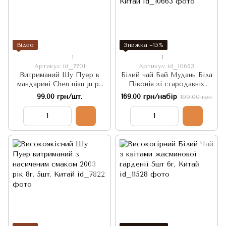
Відео
Знижка −15%
1
1
Артикул: id_7701
Артикул: id_10663
Витриманий Шу Пуер в
Білий чай Бай Мудань Біла
мандарині Chen nian ju pu
Півонія зі стародавніх
cha 1 шт. Китай
дерев освіжаючий 5шт по
99.00 грн/шт.
169.00 грн/набір
199.00 грн
6г, Китай