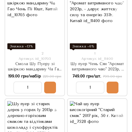
Знижка −13%
Знижка −6%
2
1
Артикул: id_10705
Артикул: id_11400
Смола Шу Пуеру зі
Шу пуер Чень Сян "Аромат
шкіркою мандарину Ча Гао
витриманого чаю" 2023р, -
Чень Пі 10шт, Китай
дарує життєву силу та
199.00 грн/набір
749.00 грн/шт.
229.00 грн
799.00 грн
енергію 357г. Китай