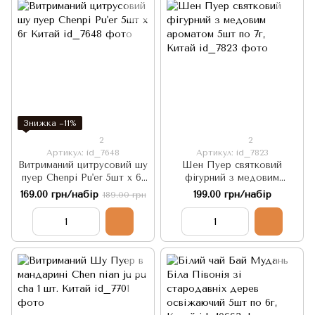
Знижка −11%
2
2
Артикул: id_7648
Артикул: id_7823
Витриманий цитрусовий шу
Шен Пуер святковий
пуер Chenpi Pu'er 5шт х 6г
фігурний з медовим
Китай
ароматом 5шт по 7г, Китай
169.00 грн/набір
199.00 грн/набір
189.00 грн