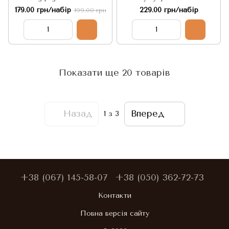
порційний 5шт по 6г
мандарином Xiao Green
179.00 грн/набір
229.00 грн/набір
199.00 грн
Mandarin Pu'er 5шт по 6г,
Китай
Показати ще 20 товарів
Назад
Вперед
1
з 3
+38 (067) 145-58-07
+38 (050) 362-72-73
Контакти
Повна версія сайту