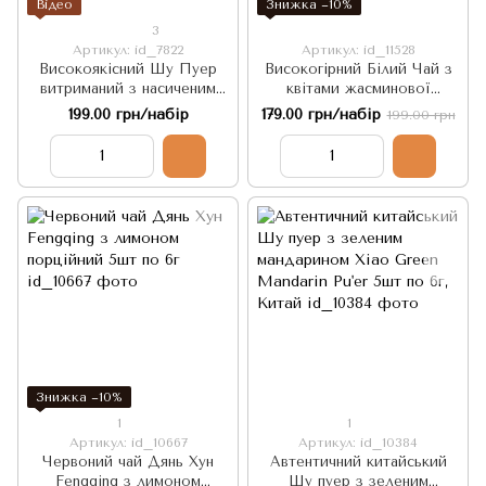
Відео
Знижка −10%
3
Артикул: id_7822
Артикул: id_11528
Високоякісний Шу Пуер
Високогірний Білий Чай з
витриманий з насиченим
квітами жасминової
смаком 2003 рік 8г. 5шт.
гарденії 5шт 6г, Китай
199.00 грн/набір
179.00 грн/набір
199.00 грн
Китай
Знижка −10%
1
1
Артикул: id_10667
Артикул: id_10384
Червоний чай Дянь Хун
Автентичний китайський
Fengqing з лимоном
Шу пуер з зеленим