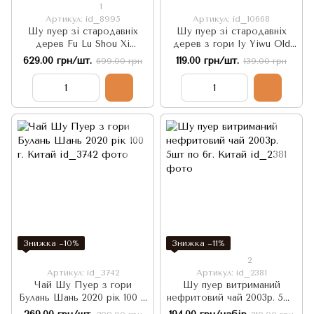
1
Артикул: id_8995
Артикул: id_10668
Шу пуер зі стародавніх
Шу пуер зі стародавніх
дерев Fu Lu Shou Xi
дерев з гори Іу Yiwu Old
Благословення, Удача,
Tree Ripe Tea 30г, Китай
629.00 грн/шт.
119.00 грн/шт.
699.00 грн
139.00 грн
Багатство, Довголіття 250г.
Китай
Знижка −10%
Знижка −11%
2
Артикул: id_3742
Артикул: id_2381
Чай Шу Пуер з гори
Шу пуер витриманий
Булань Шань 2020 рік 100 г.
нефритовий чай 2003р. 5шт
Китай
по 6г. Китай