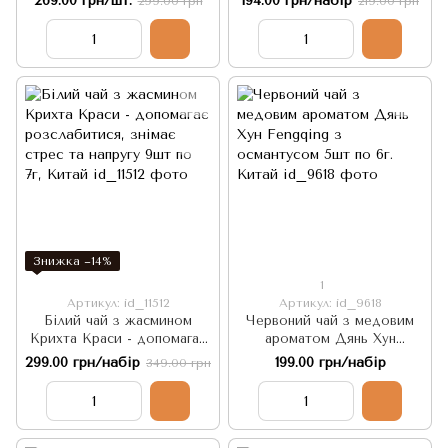
269.00 грн/шт.
194.00 грн/набір
299.00 грн
219.00 грн
Знижка −14%
1
Артикул: id_11512
Артикул: id_9618
Білий чай з жасмином
Червоний чай з медовим
Крихта Краси - допомагає
ароматом Дянь Хун
розслабитися, знімає стрес
Fengqing з османтусом 5шт
299.00 грн/набір
199.00 грн/набір
349.00 грн
та напругу 9шт по 7г, Китай
по 6г. Китай