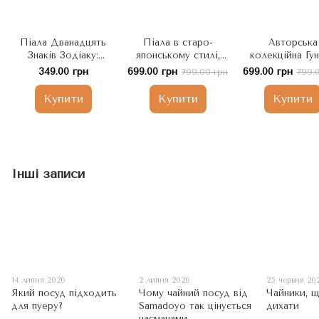
Піала Дванадцять
Піала в старо-
Авторська
Знаків Зодіаку:
японському стилі,
колекційна Гу
Мавпа - символізує
ручної роботи:
піала з ісинсь
349.00 грн
699.00 грн
699.00 грн
799.00 грн
799.
спритність,
Сюань Мао - Чорний
глини Люй Н
винахідливість,
Кіт, що відганяє злих
Мудрість
Купити
Купити
Купити
кмітливість 130мл.
духів 60 мл, Китай
Піднебесної 17
Китай
Китай
Інші записи
14 липня 2026
2 липня 2026
25 червня 20
Який посуд підходить
Чому чайний посуд від
Чайники, 
для пуеру?
Samadoyo так цінується
дихати
чаєманами