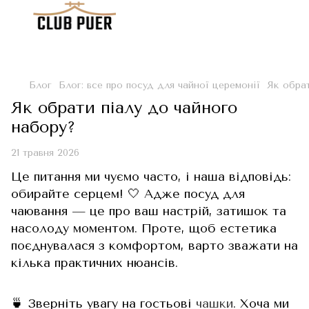
Блог
Блог: все про посуд для чайної церемонії
Як обрат
Як обрати піалу до чайного
набору?
21 травня 2026
Це питання ми чуємо часто, і наша відповідь:
обирайте серцем! 🤍 Адже посуд для
чаювання — це про ваш настрій, затишок та
насолоду моментом. Проте, щоб естетика
поєднувалася з комфортом, варто зважати на
кілька практичних нюансів.
🍵 Зверніть увагу на гостьові
чашки
. Хоча ми