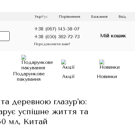
Порівняння
Укр
Рус
Бажання
Вхід
+38 (067) 145-58-07
Мій кошик
+38 (050) 362-72-73
Передзвонити вам?
о
Подарункове
Акції
Новинки
пакування
та деревною глазур'ю:
арує успішне життя та
60 мл, Китай