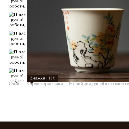
Знижка −13%
Опис
Характеристики
Новий відгук або комент