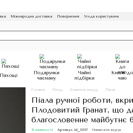
вка
Міжнародна доставка
Повернення
Угода користувача
грама лояльності
HoReCa
Подарунки
Чайні
Книги д
Пахощі
чаєману
підбірки
чаю
Головна
Посуд
Елементи посуду
Піали
Піала ручної роботи, вкри
Плодовитий Гранат, що д
благословенне майбутнє 
В наявності
Артикул: id_11317
Написати відгук