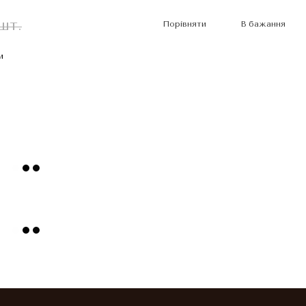
шт.
Порівняти
В бажання
и