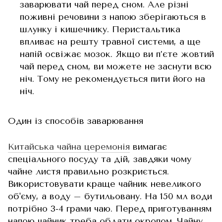
заварювати чай перед сном. Але різні
поживні речовини з напою зберігаються в
шлунку і кишечнику. Перистальтика
впливає на решту травної системи, а ще
напій освіжає мозок. Якщо ви п’єте жовтий
чай перед сном, ви можете не заснути всю
ніч. Тому не рекомендується пити його на
ніч.
Один із способів заварювання
Китайська чайна церемонія
вимагає
спеціального посуду та дій, завдяки чому
чайне листя правильно розкриється.
Використовувати краще чайник невеликого
об'єму, а воду – бутильовану. На 150 мл води
потрібно 3-4 грами чаю. Перед приготуванням
напою чайник треба обдати окропом. Чайну