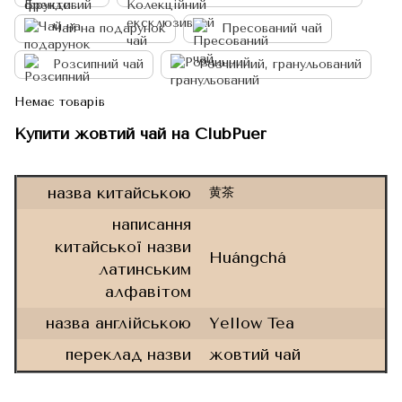
Чай на подарунок
Пресований чай
Розсипний чай
Розчинний, гранульований
Немає товарів
Купити жовтий чай на ClubPuer
назва китайською
黄茶
написання
китайської назви
Huángchá
латинським
алфавітом
назва англійською
Yellow Tea
переклад назви
жовтий чай