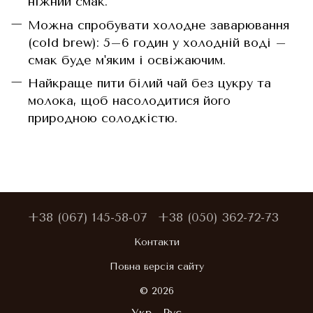
ніжний смак.
Можна спробувати холодне заварювання
(cold brew): 5–6 годин у холодній воді –
смак буде м'яким і освіжаючим.
Найкраще пити білий чай без цукру та
молока, щоб насолодитися його
природною солодкістю.
+38 (067) 145-58-07
+38 (050) 362-72-73
Контакти
Повна версія сайту
© 2026
Укр
Рус