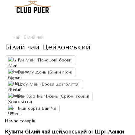
Чай
Білий чай
Білий чай Цейлонський
Гун Мей (Палацові брови)
Бай Му Дань (Білий піон)
Шоу Мей (Брови довголіття)
Бай Хао Інь Чжень (Срібні голки)
Інші сорти Бай Ча
Немає товарів
Купити білий чай цейлонський зі Шрі-Ланки