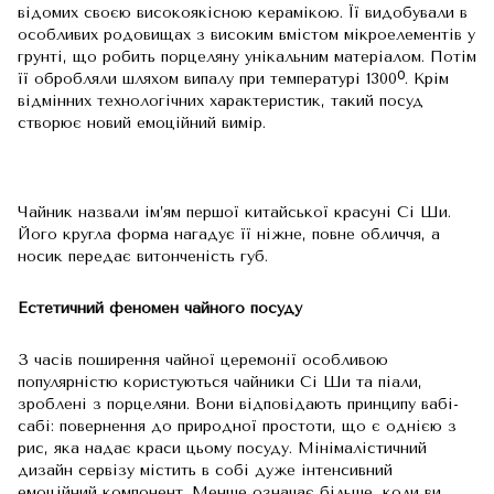
відомих своєю високоякісною керамікою. Її видобували в
особливих родовищах з високим вмістом мікроелементів у
грунті, що робить порцеляну унікальним матеріалом. Потім
її обробляли шляхом випалу при температурі 1300ᴼ. Крім
відмінних технологічних характеристик, такий посуд
створює новий емоційний вимір.
Чайник назвали ім’ям першої китайської красуні Сі Ши.
Його кругла форма нагадує її ніжне, повне обличчя, а
носик передає витонченість губ.
Естетичний феномен чайного посуду
З часів поширення чайної церемонії особливою
популярністю користуються чайники Сі Ши та піали,
зроблені з порцеляни. Вони відповідають принципу вабі-
сабі: повернення до природної простоти, що є однією з
рис, яка надає краси цьому посуду. Мінімалістичний
дизайн сервізу містить в собі дуже інтенсивний
емоційний компонент. Менше означає більше, коли ви