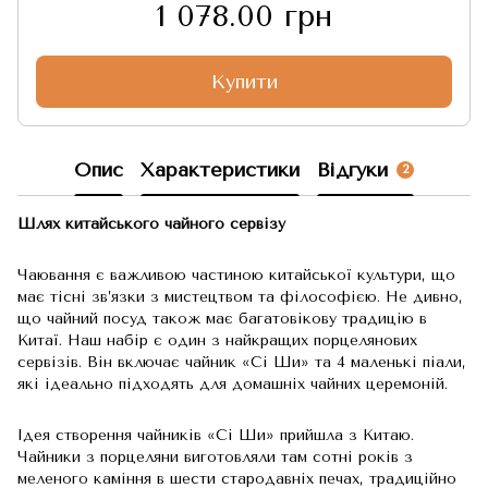
1 078.00 грн
Купити
Опис
Характеристики
Відгуки
2
Шлях китайського чайного сервізу
Чаювання є важливою частиною китайської культури, що
має тісні зв’язки з мистецтвом та філософією. Не дивно,
що чайний посуд також має багатовікову традицію в
Китаї. Наш набір є один з найкращих порцелянових
сервізів. Він включає чайник «Сі Ши» та 4 маленькі піали,
які ідеально підходять для домашніх чайних церемоній.
Ідея створення чайників «Сі Ши» прийшла з Китаю.
Чайники з порцеляни виготовляли там сотні років з
меленого каміння в шести стародавніх печах, традиційно