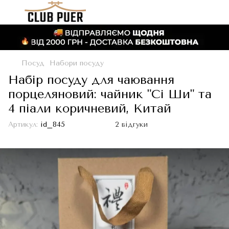
Посуд
Набори посуду
Набір посуду для чаювання
порцеляновий: чайник "Сі Ши" та
4 піали коричневий, Китай
Артикул:
id_845
2 відгуки