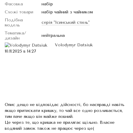
Фасовка
набір
Схожі товари
набір чайний з чайником
Подібна
серія "Ісинський стиль"
модель
Тематика/
нейтральна
дизайн
Volodymyr Datsiuk
10.11.2025 в 14:27
Опис дещо не відповідає дійсності, бо насправді навіть
якщо притискати кришку, то чай все одно розливається,
тим паче якщо він майже повний.
Це через те, що кришка не прилягає щільно. Власне
водяний замок також не працює через це(