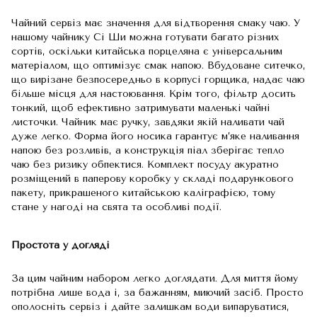
Чайний сервіз має значення для відтворення смаку чаю. У
нашому чайнику Сі Ши можна готувати багато різних
сортів, оскільки китайська порцеляна є універсальним
матеріалом, що оптимізує смак напою. Вбудоване ситечко,
що вирізане безпосередньо в корпусі горщика, надає чаю
більше місця для настоювання. Крім того, фільтр досить
тонкий, щоб ефективно затримувати маленькі чайні
листочки. Чайник має ручку, завдяки якій наливати чай
дуже легко. Форма його носика гарантує м’яке наливання
напою без розливів, а конструкція піал зберігає тепло
чаю без ризику обпектися. Комплект посуду акуратно
розміщений в паперову коробку у складі подарункового
пакету, прикрашеного китайською каліграфією, тому
стане у нагоді на свята та особливі події.
Простота у догляді
За цим чайним набором легко доглядати. Для миття йому
потрібна лише вода і, за бажанням, миючий засіб. Просто
ополосніть сервіз і дайте залишкам води випаруватися,