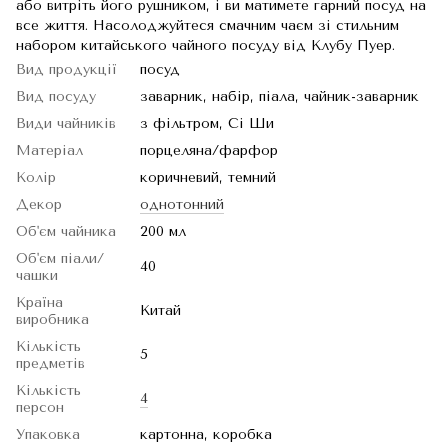
або витріть його рушником, і ви матимете гарний посуд на
все життя. Насолоджуйтеся смачним чаєм зі стильним
набором китайського чайного посуду від Клубу Пуер.
Вид продукції
посуд
Вид посуду
заварник, набір, піала, чайник-заварник
Види чайників
з фільтром, Сі Ши
Матеріал
порцеляна/фарфор
Колір
коричневий, темний
Декор
однотонний
Об'єм чайника
200 мл
Об'єм піали/
40
чашки
Країна
Китай
виробника
Кількість
5
предметів
Кількість
4
персон
Упаковка
картонна, коробка