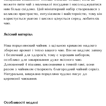
можете пити чай з маленької посудини і насолоджуватися
ним більш свідомо. Цей мініатюрний набір створювався з
великою пристрастю, ентузіазмом і майстерністю, тому він
користується увагою і високо цінується серед любителів
чаю.
Якісний матеріал
Наш порцеляновий чайник з щільною кришкою надовго
збереже аромат і тепло вашого чаю. Він не виділяє запаху
і безпечний для здоров’я, тому є хорошим вибором,
особливо для заварювання дуже якісного чаю.
Доповнений 4 піалами, виконаними в темній гамі, вони
разом з чайником створюють благородний чайний сервіз.
Натуральна, вишукана порцеляна чудово пасує до
церемонії чаювання.
Особливості моделі