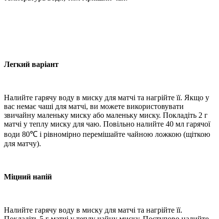
Легкий варіант
Налийте гарячу воду в миску для матчі та нагрійте її. Якщо у
вас немає чаші для матчі, ви можете використовувати
звичайну маленьку миску або маленьку миску. Покладіть 2 г
матчі у теплу миску для чаю. Повільно налийте 40 мл гарячої
води 80℃ і рівномірно перемішайте чайною ложкою (щіткою
для матчу).
Міцний напій
Налийте гарячу воду в миску для матчі та нагрійте її.
Покладіть 5 г матчі у теплу чайну миску. Поступово налийте