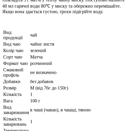
40 мл гарячої води 80℃ у миску та обережно перемішайте.
Якщо вона здається густою, трохи підігрійте воду.
Вид
чай
продукції
Вид чаю
чайне листя
Колір чаю
зелений
Сорт чаю
Матча
Формат чаю
розчинний
Смаковий
не визначено
профіль
Добавки
без добавок
Розмір
M (від 76г до 150г)
Кількість
1
Вага
100 г
Вид
в чаші (чаван), в чашці, тяною
заварювання
Кількість
1
заварювань
Температура