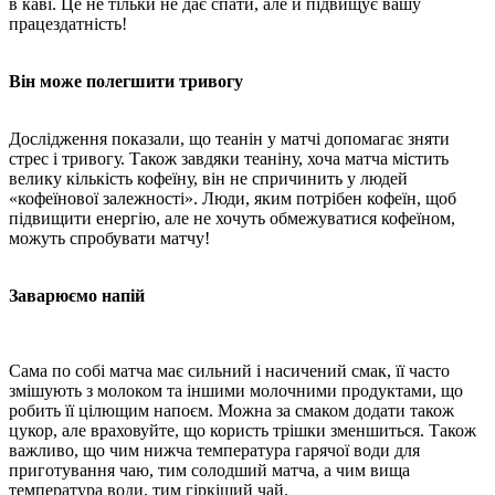
в каві. Це не тільки не дає спати, але й підвищує вашу
працездатність!
Він може полегшити тривогу
Дослідження показали, що теанін у матчі допомагає зняти
стрес і тривогу. Також завдяки теаніну, хоча матча містить
велику кількість кофеїну, він не спричинить у людей
«кофеїнової залежності». Люди, яким потрібен кофеїн, щоб
підвищити енергію, але не хочуть обмежуватися кофеїном,
можуть спробувати матчу!
Заварюємо напій
Сама по собі матча має сильний і насичений смак, її часто
змішують з молоком та іншими молочними продуктами, що
робить її цілющим напоєм. Можна за смаком додати також
цукор, але враховуйте, що користь трішки зменшиться. Також
важливо, що чим нижча температура гарячої води для
приготування чаю, тим солодший матча, а чим вища
температура води, тим гіркіший чай.