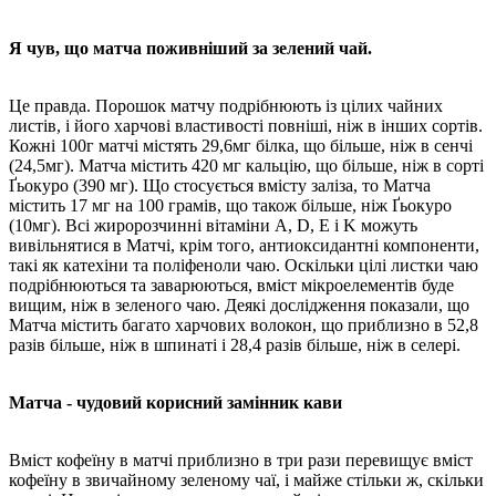
Я чув, що матча поживніший за зелений чай.
Це правда. Порошок матчу подрібнюють із цілих чайних
листів, і його харчові властивості повніші, ніж в інших сортів.
Кожні 100г матчі містять 29,6мг білка, що більше, ніж в сенчі
(24,5мг). Матча містить 420 мг кальцію, що більше, ніж в сорті
Ґьокуро (390 мг). Що стосується вмісту заліза, то Матча
містить 17 мг на 100 грамів, що також більше, ніж Ґьокуро
(10мг). Всі жиророзчинні вітаміни A, D, E і K можуть
вивільнятися в Матчі, крім того, антиоксидантні компоненти,
такі як катехіни та поліфеноли чаю. Оскільки цілі листки чаю
подрібнюються та заварюються, вміст мікроелементів буде
вищим, ніж в зеленого чаю. Деякі дослідження показали, що
Матча містить багато харчових волокон, що приблизно в 52,8
разів більше, ніж в шпинаті і 28,4 разів більше, ніж в селері.
Матча - чудовий корисний замінник кави
Вміст кофеїну в матчі приблизно в три рази перевищує вміст
кофеїну в звичайному зеленому чаї, і майже стільки ж, скільки