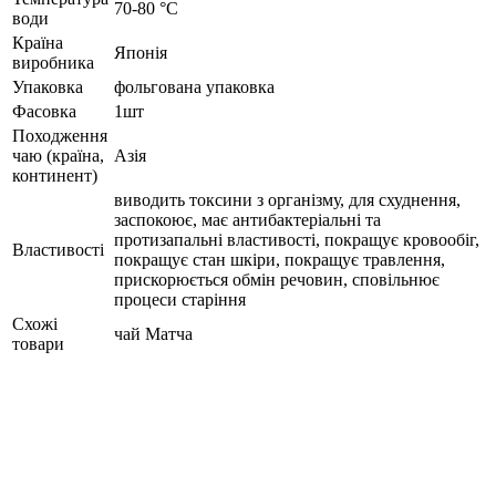
70-80 °C
води
Країна
Японія
виробника
Упаковка
фольгована упаковка
Фасовка
1шт
Походження
чаю (країна,
Азія
континент)
виводить токсини з організму, для схуднення,
заспокоює, має антибактеріальні та
протизапальні властивості, покращує кровообіг,
Властивості
покращує стан шкіри, покращує травлення,
прискорюється обмін речовин, сповільнює
процеси старіння
Схожі
чай Матча
товари