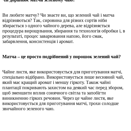
Ви любите матчу? Чи знаєте ви, що зелений чай і матча
відрізняються? Так, сировина для різних сортів ніби
збирається з одного чайного дерева, але відрізняється
процедура вирощування, збирання та технологія обробки і, в
результаті, процес заварювання напою, його смак,
забарвлення, консистенція і аромат.
Матча – це просто подрібнений у порошок зелений чай?
Чайне листя, яке використовується для приготування матчі,
спеціально відібрано. Використовується лише весняний чай,
який має кращий аромат і меншу гіркоту. Також чайні
плантації покривають захистом на деякий час перед збором,
щоб зменшити вплив сонячного світла та запобігти
виникненню гірких речовин. Через це чайне листя, яке
використовується для приготування матчі, трохи солодше
звичайного зеленого чаю.