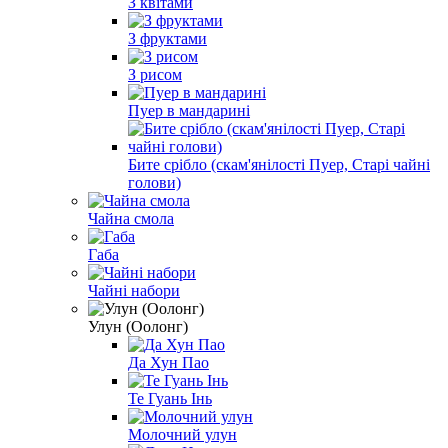
З квітами
З фруктами
З рисом
Пуер в мандарині
Бите срібло (скам'янілості Пуер, Старі чайні
голови)
Чайна смола
Габа
Чайні набори
Улун (Оолонг)
Да Хун Пао
Те Гуань Інь
Молочний улун