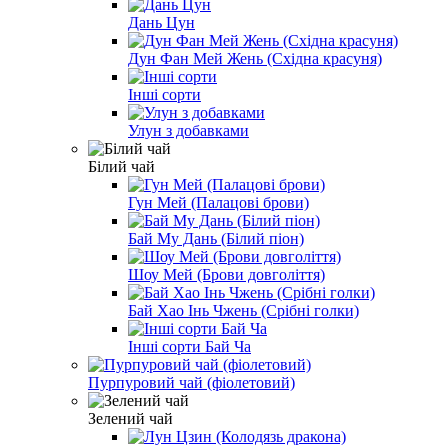
Дань Цун
Дун Фан Мей Жень (Східна красуня)
Інші сорти
Улун з добавками
Білий чай
Гун Мей (Палацові брови)
Бай Му Дань (Білий піон)
Шоу Мей (Брови довголіття)
Бай Хао Інь Чжень (Срібні голки)
Інші сорти Бай Ча
Пурпуровий чай (фіолетовий)
Зелений чай