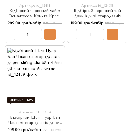
Артикул: id_12414
Артикул: id_12438
Відбірний червоний чай з
Відбірний червоний чай
Османтусом Крихта Краси
Дянь Хун зі стародавніх
- знімає стрес та покращує
диких дерев - фруктово-
299.00 грн/набір
199.00 грн/набір
349.00 грн
229.00 грн
настрій 9шт по 7г, Китай
медовий аромат 5шт по 7г,
Китай
Знижка −13%
Артикул: id_12439
Відбірний Шен Пуер Бан
Чжан зі стародавніх дерев
shēng chá bān zhāng gǔ shù
199.00 грн/набір
229.00 грн