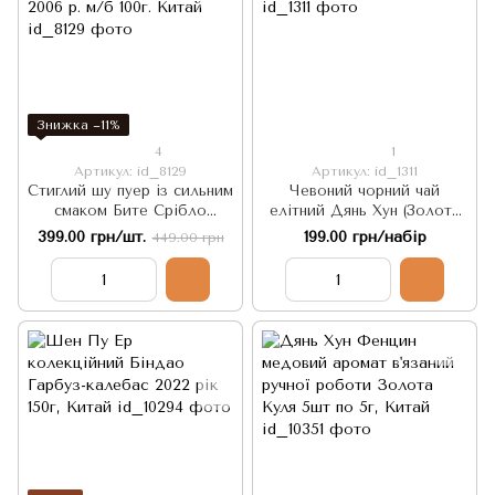
Знижка −11%
4
1
Артикул: id_8129
Артикул: id_1311
Стиглий шу пуер із сильним
Чевоний чорний чай
смаком Бите Срібло
елітний Дянь Хун (Золота
Сішуанбаньна 2006 р. м/б
Пагода) 5шт по 5г. Китай
399.00 грн/шт.
199.00 грн/набір
449.00 грн
100г. Китай