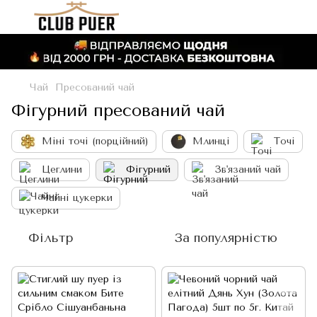
Чай
Пресований чай
Фігурний пресований чай
Міні точі (порційний)
Млинці
Точі
Цеглини
Фігурний
Зв'язаний чай
Чайні цукерки
Фільтр
За популярністю