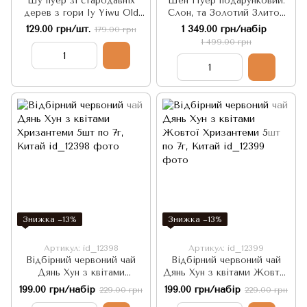
Шу пуер зі стародавніх
Шен Пуер подарунковий:
дерев з гори Іу Yiwu Old
Слон, та Золотий Злиток
Tree Ripe Tea 50г, Китай
Юаньбао - приносить
129.00 грн/шт.
1 349.00 грн/набір
179.00 грн
Процвітання, Багатство та
1 499.00 грн
Успіх 400г, Китай
Знижка −13%
Знижка −13%
Артикул: id_12398
Артикул: id_12399
Відбірний червоний чай
Відбірний червоний чай
Дянь Хун з квітами
Дянь Хун з квітами Жовтої
Хризантеми 5шт по 7г,
Хризантеми 5шт по 7г,
199.00 грн/набір
199.00 грн/набір
229.00 грн
229.00 грн
Китай
Китай