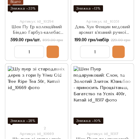
Відео
Знижка −33%
Знижка −13%
Артикул: id_10294
Артикул: id_10351
Шен Пу Ер колекційний
Дянь Хун Фенцин медовий
Біндао Гарбуз-калебас
аромат в'язаний ручної
2022 рік 150г, Китай
роботи Золота Куля 5шт
599.00 грн/шт.
199.00 грн/набір
899.00 грн
229.00 грн
по 5г, Китай
Знижка −28%
Знижка −10%
2
Артикул: id_10669
Артикул: id_11517