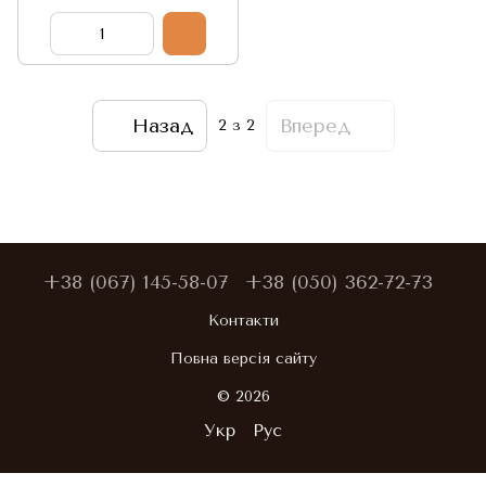
5шт по 7г, Китай
Назад
Вперед
2
з 2
+38 (067) 145-58-07
+38 (050) 362-72-73
Контакти
Повна версія сайту
© 2026
Укр
Рус
,