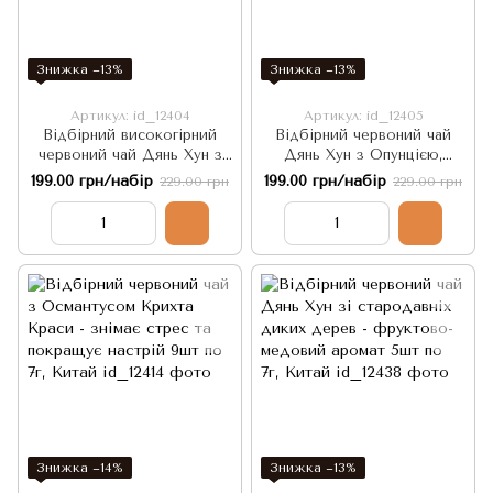
Знижка −13%
Знижка −13%
Артикул: id_12404
Артикул: id_12405
Відбірний високогірний
Відбірний червоний чай
червоний чай Дянь Хун з
Дянь Хун з Опунцією,
фруктово-медовим
збагачений вітаміном С 5шт
199.00 грн/набір
199.00 грн/набір
229.00 грн
229.00 грн
ароматом 5шт по 7г, Китай
по 7г, Китай
Знижка −14%
Знижка −13%