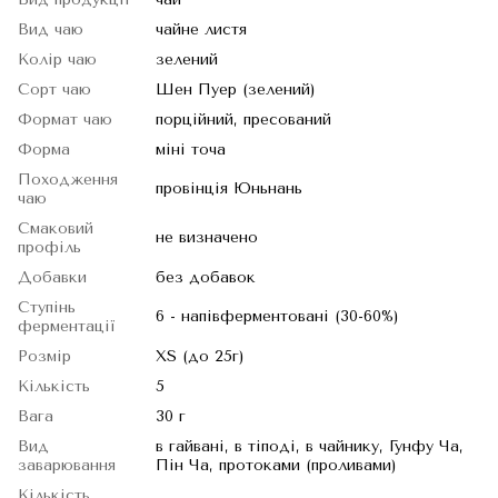
Вид чаю
чайне листя
Колір чаю
зелений
Сорт чаю
Шен Пуер (зелений)
Формат чаю
порційний, пресований
Форма
міні точа
Походження
провінція Юньнань
чаю
Смаковий
не визначено
профіль
Добавки
без добавок
Ступінь
6 - напівферментовані (30-60%)
ферментації
Розмір
XS (до 25г)
Кількість
5
Вага
30 г
Вид
в гайвані, в тіподі, в чайнику, Гунфу Ча,
заварювання
Пін Ча, протоками (проливами)
Кількість