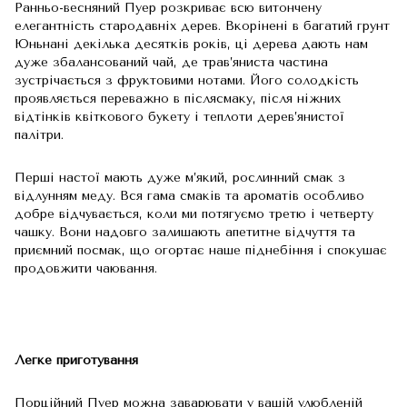
Ранньо-весняний Пуер розкриває всю витончену
елегантність стародавніх дерев. Вкорінені в багатий грунт
Юньнані декілька десятків років, ці дерева дають нам
дуже збалансований чай, де трав’яниста частина
зустрічається з фруктовими нотами. Його солодкість
проявляється переважно в післясмаку, після ніжних
відтінків квіткового букету і теплоти дерев’янистої
палітри.
Перші настої мають дуже м’який, рослинний смак з
відлунням меду. Вся гама смаків та ароматів особливо
добре відчувається, коли ми потягуємо третю і четверту
чашку. Вони надовго залишають апетитне відчуття та
приємний посмак, що огортає наше піднебіння і спокушає
продовжити чаювання.
Легке приготування
Порційний Пуер можна заварювати у вашій улюбленій