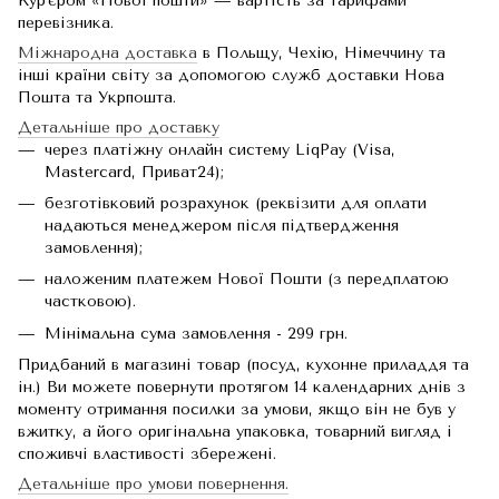
Кур'єром «Нової пошти» — вартість за тарифами
перевізника.
Міжнародна доставка
в Польщу, Чехію, Німеччину та
інші країни світу за допомогою служб доставки Нова
Пошта та Укрпошта.
Детальніше про доставку
через платіжну онлайн систему LiqPay (Visa,
Mastercard, Приват24);
безготівковий розрахунок (реквізити для оплати
надаються менеджером після підтвердження
замовлення);
наложеним платежем Нової Пошти (з передплатою
частковою).
Мінімальна сума замовлення - 299 грн.
Придбаний в магазині товар (посуд, кухонне приладдя та
ін.) Ви можете повернути протягом 14 календарних днів з
моменту отримання посилки за умови, якщо він не був у
вжитку, а його оригінальна упаковка, товарний вигляд і
споживчі властивості збережені.
Детальніше про умови повернення.