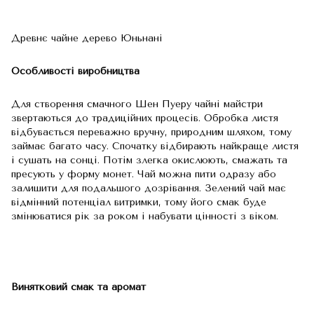
Древнє чайне дерево Юньнані
Особливості виробництва
Для створення смачного Шен Пуеру чайні майстри
звертаються до традиційних процесів. Обробка листя
відбувається переважно вручну, природним шляхом, тому
займає багато часу. Спочатку відбирають найкраще листя
і сушать на сонці. Потім злегка окислюють, смажать та
пресують у форму монет. Чай можна пити одразу або
залишити для подальшого дозрівання. Зелений чай має
відмінний потенціал витримки, тому його смак буде
змінюватися рік за роком і набувати цінності з віком.
Винятковий смак та аромат