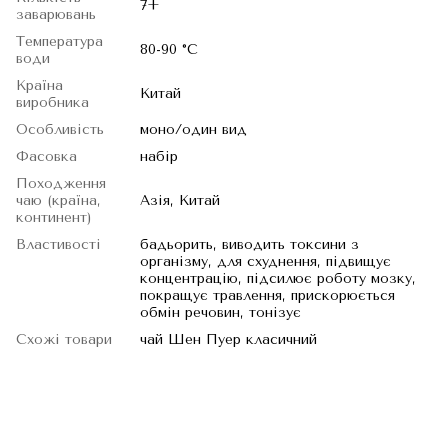
7+
заварювань
Температура
80-90 °C
води
Країна
Китай
виробника
Особливість
моно/один вид
Фасовка
набір
Походження
чаю (країна,
Азія, Китай
континент)
Властивості
бадьорить, виводить токсини з
організму, для схуднення, підвищує
концентрацію, підсилює роботу мозку,
покращує травлення, прискорюється
обмін речовин, тонізує
Схожі товари
чай Шен Пуер класичний