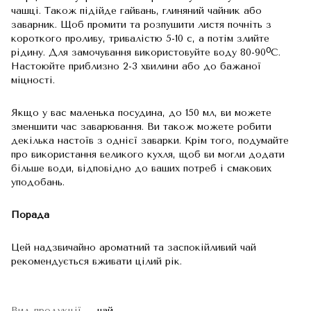
чашці. Також підійде гайвань, глиняний чайник або
заварник. Щоб промити та розпушити листя почніть з
короткого проливу, тривалістю 5-10 с, а потім злийте
рідину. Для замочування використовуйте воду 80-90ᴼС.
Настоюйте приблизно 2-3 хвилини або до бажаної
міцності.
Якщо у вас маленька посудина, до 150 мл, ви можете
зменшити час заварювання. Ви також можете робити
декілька настоїв з однієї заварки. Крім того, подумайте
про використання великого кухля, щоб ви могли додати
більше води, відповідно до ваших потреб і смакових
уподобань.
Порада
Цей надзвичайно ароматний та заспокійливий чай
рекомендується вживати цілий рік.
Вид продукції
чай