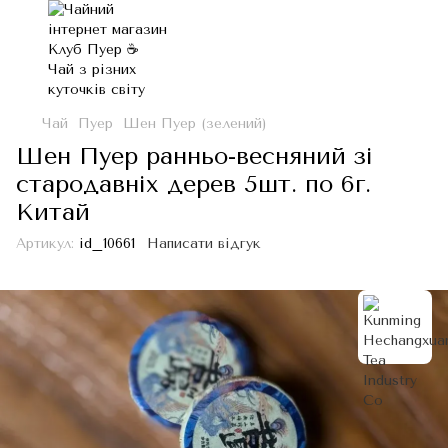
Чай
Пуер
Шен Пуер (зелений)
Шен Пуер ранньо-весняний зі
стародавніх дерев 5шт. по 6г.
Китай
Артикул:
id_10661
Написати відгук