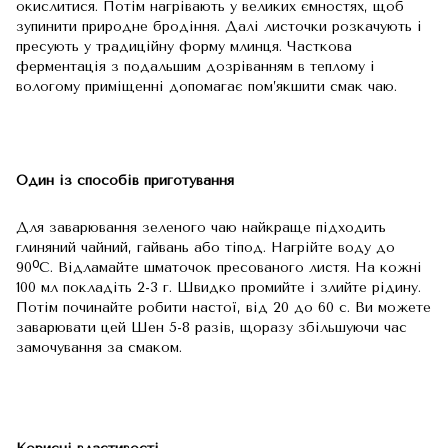
окислитися. Потім нагрівають у великих ємностях, щоб
зупинити природне бродіння. Далі листочки розкачують і
пресують у традиційну форму млинця. Часткова
ферментація з подальшим дозріванням в теплому і
вологому приміщенні допомагає пом’якшити смак чаю.
Один із способів приготування
Для заварювання зеленого чаю найкраще підходить
глиняний чайний, гайвань або тіпод. Нагрійте воду до
90ᴼС. Відламайте шматочок пресованого листя. На кожні
100 мл покладіть 2-3 г. Швидко промийте і злийте рідину.
Потім починайте робити настої, від 20 до 60 с. Ви можете
заварювати цей Шен 5-8 разів, щоразу збільшуючи час
замочування за смаком.