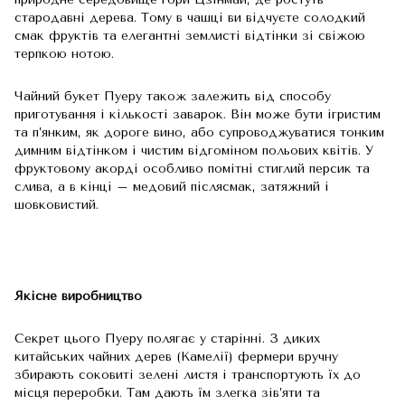
стародавні дерева. Тому в чашці ви відчуєте солодкий
смак фруктів та елегантні землисті відтінки зі свіжою
терпкою нотою.
Чайний букет Пуеру також залежить від способу
приготування і кількості заварок. Він може бути ігристим
та п’янким, як дороге вино, або супроводжуватися тонким
димним відтінком і чистим відгоміном польових квітів. У
фруктовому акорді особливо помітні стиглий персик та
слива, а в кінці – медовий післясмак, затяжний і
шовковистий.
Якісне виробництво
Секрет цього Пуеру полягає у старінні. З диких
китайських чайних дерев (Камелії) фермери вручну
збирають соковиті зелені листя і транспортують їх до
місця переробки. Там дають їм злегка зів’яти та