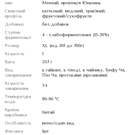
чаю
Менхай, провінція Юньнань
Смаковий
квітковий, медовий, трав'яний,
профіль
фруктовий/сухофрукти
Добавки
без добавок
Ступінь
4 - слабоферментовані (15-30%)
ферментації
Розмір
XL (від 301 до 700г)
Кількість
1
Вага
357 г
Вид
в гайвані, в тіподі, в чайнику, Гунфу Ча,
заварювання
Пін Ча, протоками (проливами)
Кількість
7+
заварювань
Температура
80-90 °C
води
Країна
Китай
виробника
Особливість
моно/один вид
Фасовка
1шт