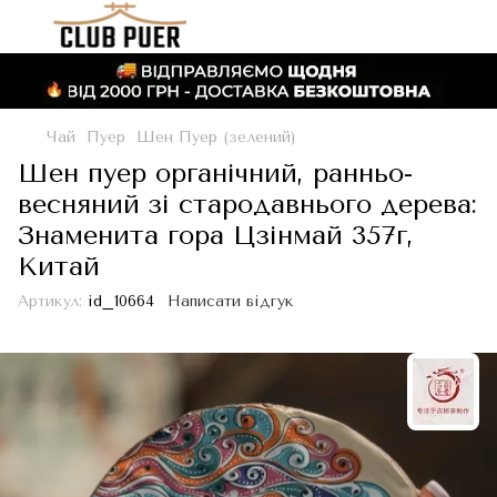
Чай
Пуер
Шен Пуер (зелений)
Шен пуер органічний, ранньо-
весняний зі стародавнього дерева:
Знаменита гора Цзінмай 357г,
Китай
Артикул:
id_10664
Написати відгук