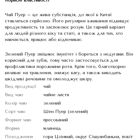
Корисні властивості
Чай Пуер – це жива субстанція, до якої в Китаї
ставляться серйозно. Його регулярне вживання підвищує
продуктивність та заспокоює розум. Це гарний варіант
для людей різного віку та статі, а також для тих, хто
навчається, працює або відпочиває.
Зелений Пуер зміцнює імунітет і бореться з недугами. Він
корисний для зубів, тому часто застосовується для
профілактики порожнини рота. Крім того, благотворно
впливає на травлення, знижує вагу, а також виводить
шкідливі речовини та омолоджує шкіру.
Вид продукції
чай
Вид чаю
чайне листя
Колір чаю
зелений
Сорт чаю
Шен Пуер (зелений)
Формат чаю
пресований
Форма
млинець
Походження
гора Цзінмай, округ Сішуанбаньна, повіт