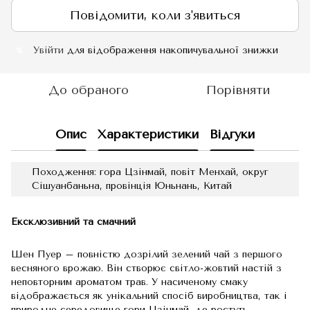
Повідомити, коли з'явиться
Увійти
для відображення накопичувальної знижки
%
До обраного
Порівняти
Опис
Характеристики
Відгуки
Походження: гора Цзінмай, повіт Менхай, округ
Сішуанбаньна, провінція Юньнань, Китай
Ексклюзивний та смачний
Шен Пуер – повністю дозрілий зелений чай з першого
весняного врожаю. Він створює світло-жовтий настій з
неповторним ароматом трав. У насиченому смаку
відображається як унікальний спосіб виробництва, так і
природне середовище гори Цзінмай, де ростуть