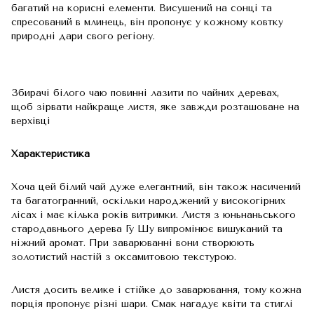
багатий на корисні елементи. Висушений на сонці та
спресований в млинець, він пропонує у кожному ковтку
природні дари свого регіону.
Збирачі білого чаю повинні лазити по чайних деревах,
щоб зірвати найкраще листя, яке завжди розташоване на
верхівці
Характеристика
Хоча цей білий чай дуже елегантний, він також насичений
та багатогранний, оскільки народжений у високогірних
лісах і має кілька років витримки. Листя з юньнаньського
стародавнього дерева Гу Шу випромінює вишуканий та
ніжний аромат. При заварюванні вони створюють
золотистий настій з оксамитовою текстурою.
Листя досить велике і стійке до заварювання, тому кожна
порція пропонує різні шари. Смак нагадує квіти та стиглі