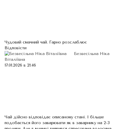
Чудовий смачний чай. Гарно розслаблює
Відповісти
Безвесільна Ніка
Віталіївна
17.01.2026 в 21:46
Чай дійсно відповідає описаному стані. І більше
подобається його заварювати як в заварнику на 2-3
проливи. Але в млинці виявився спресована волосина