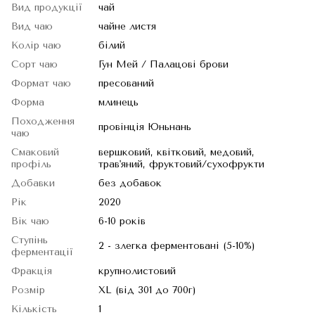
Вид продукції
чай
Вид чаю
чайне листя
Колір чаю
білий
Сорт чаю
Гун Мей / Палацові брови
Формат чаю
пресований
Форма
млинець
Походження
провінція Юньнань
чаю
Смаковий
вершковий, квітковий, медовий,
профіль
трав'яний, фруктовий/сухофрукти
Добавки
без добавок
Рік
2020
Вік чаю
6-10 років
Ступінь
2 - злегка ферментовані (5-10%)
ферментації
Фракція
крупнолистовий
Розмір
XL (від 301 до 700г)
Кількість
1