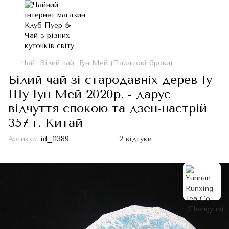
Чай
Білий чай
Гун Мей (Палацові брови)
Білий чай зі стародавніх дерев Гу
Шу Гун Мей 2020р. - дарує
відчуття спокою та дзен-настрій
357 г. Китай
Артикул:
id_11389
2 відгуки