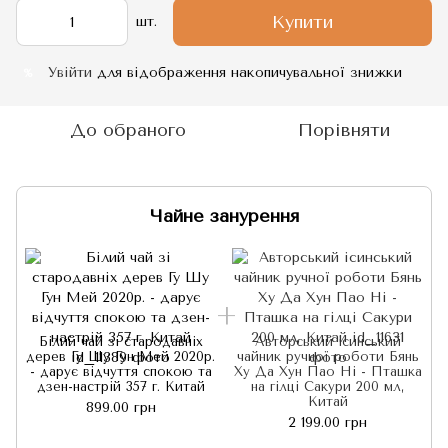
Купити
шт.
Увійти
для відображення накопичувальної знижки
%
До обраного
Порівняти
Чайне занурення
Білий чай зі стародавніх
Авторський ісинський
д
дерев Гу Шу Гун Мей 2020р.
чайник ручної роботи Бянь
- дарує відчуття спокою та
Ху Да Хун Пао Ні - Пташка
дзен-настрій 357 г. Китай
на гілці Сакури 200 мл,
Китай
899.00 грн
2 199.00 грн