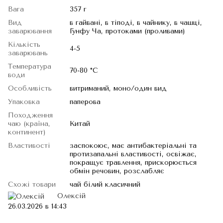
Вага
357 г
Вид
в гайвані, в тіподі, в чайнику, в чашці,
заварювання
Гунфу Ча, протоками (проливами)
Кількість
4-5
заварювань
Температура
70-80 °C
води
Особливість
витриманий, моно/один вид
Упаковка
паперова
Походження
чаю (країна,
Китай
континент)
Властивості
заспокоює, має антибактеріальні та
протизапальні властивості, освіжає,
покращує травлення, прискорюється
обмін речовин, розслабляє
Схожі товари
чай білий класичний
Олексій
26.03.2026 в 14:43