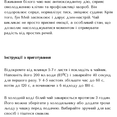
Вживання білого чаю має антиоксидантну дію, сприяє
омолодженню клітин та профілактиці хвороб. Він
оздоровлює серце, нормалізує тиск, зміцнює судини. Крім
того, Гун Мей заспокоює і дарує дзен-настрій. Чай
викликає не просто приємні емоції, а особливий стан, що
дозволяє насолоджуватися моментом і отримувати
радість від простих речей.
Інструкції з приготування
Відокремте від млинця 5-7 г листя і покладіть в чайник.
Наповніть його 200 мл води (85ᴼС) і заварюйте 40 секунд
для першого разу. У 4-5 настоях збільште час до 60 с,
потім до 120 с, а починаючи з 6 підходу до 180 с.
В холодній воді білий чай заварюється протягом 3 годин.
Його можна зберігати у холодильнику або додати трохи
льоду у чашку перед подачею. Вибирайте зручний для вас
спосіб і тіштеся смаком.