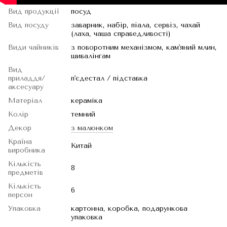
Вид продукції
посуд
Вид посуду
заварник, набір, піала, сервіз, чахай
(лаха, чаша справедливості)
Види чайників
з поворотним механізмом, кам'яний млин,
шивалінгам
Вид
приладдя/
п'єдестал / підставка
аксесуару
Матеріал
кераміка
Колір
темний
Декор
з малюнком
Країна
Китай
виробника
Кількість
8
предметів
Кількість
6
персон
Упаковка
картонна, коробка, подарункова
упаковка