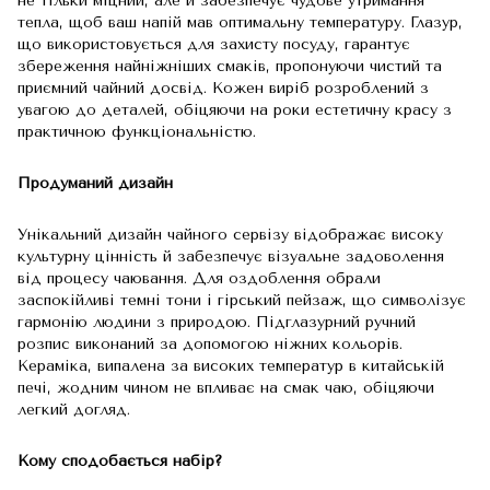
не тільки міцний, але й забезпечує чудове утримання
тепла, щоб ваш напій мав оптимальну температуру. Глазур,
що використовується для захисту посуду, гарантує
збереження найніжніших смаків, пропонуючи чистий та
приємний чайний досвід. Кожен виріб розроблений з
увагою до деталей, обіцяючи на роки естетичну красу з
практичною функціональністю.
Продуманий дизайн
Унікальний дизайн чайного сервізу відображає високу
культурну цінність й забезпечує візуальне задоволення
від процесу чаювання. Для оздоблення обрали
заспокійливі темні тони і гірський пейзаж, що символізує
гармонію людини з природою. Підглазурний ручний
розпис виконаний за допомогою ніжних кольорів.
Кераміка, випалена за високих температур в китайській
печі, жодним чином не впливає на смак чаю, обіцяючи
легкий догляд.
Кому сподобається набір?