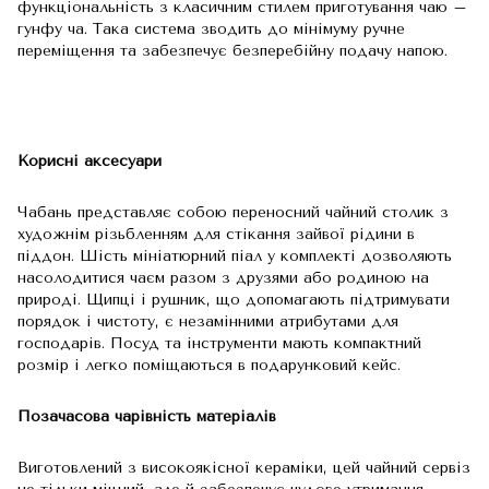
функціональність з класичним стилем приготування чаю –
гунфу ча. Така система зводить до мінімуму ручне
переміщення та забезпечує безперебійну подачу напою.
Корисні аксесуари
Чабань представляє собою переносний чайний столик з
художнім різьбленням для стікання зайвої рідини в
піддон. Шість мініатюрний піал у комплекті дозволяють
насолодитися чаєм разом з друзями або родиною на
природі. Щипці і рушник, що допомагають підтримувати
порядок і чистоту, є незамінними атрибутами для
господарів. Посуд та інструменти мають компактний
розмір і легко поміщаються в подарунковий кейс.
Позачасова чарівність матеріалів
Виготовлений з високоякісної кераміки, цей чайний сервіз