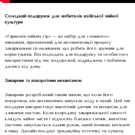
Солодкий подарунок для любителів азійської чайної
культури
«Гармонія чайних гір» – це набір для «лінивого»
чаювання, призначений для автоматизації процесу
заварювання та наливання, що робить його зручним для
користувачів. Він підходить для подарунку та особистого
використання під час подорожей, відряджень і побачень
далеко від дому.
Заварник із поворотним механізмом
Заварник розроблений таким чином, що коли його
повертаєш, він автоматично випускає воду в чахай. Цей тип
посудини використовує магнітний датчик та механізм для
зливання настою. Коли всередину заварювальної ємності
кладуть чайне листя і підносять близько глечик, магнітна
система запускається одним рухом, напій починає витікати
в чашу. Дизайн поєднує традиційну естетику та сучасну