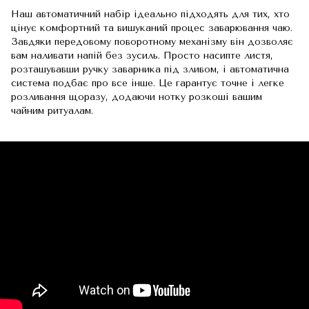
Наш автоматичний набір ідеально підходять для тих, хто
цінує комфортний та вишуканий процес заварювання чаю.
Завдяки передовому поворотному механізму він дозволяє
вам наливати напій без зусиль. Просто насипте листя,
розташувавши ручку заварника під зливом, і автоматична
система подбає про все інше. Це гарантує точне і легке
розливання щоразу, додаючи нотку розкоші вашим
чайним ритуалам.