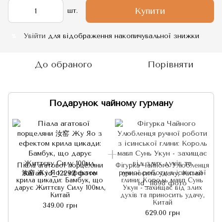
Купити
шт.
Увійти
для відображення накопичувальної знижки
%
До обраного
Порівняти
Подарунок чайному гурману
Піала агатової порцеляни
Фігурка Чайного Улюбленця
汝窑 Жу Яо з ефектом
ручної роботи з ісинської
крила цикади: Бамбук, що
глини: Король мавп Сунь
дарує Життєву Силу 100мл,
Укун - захищає від злих
Китай
духів та приносить удачу,
Китай
349.00 грн
629.00 грн