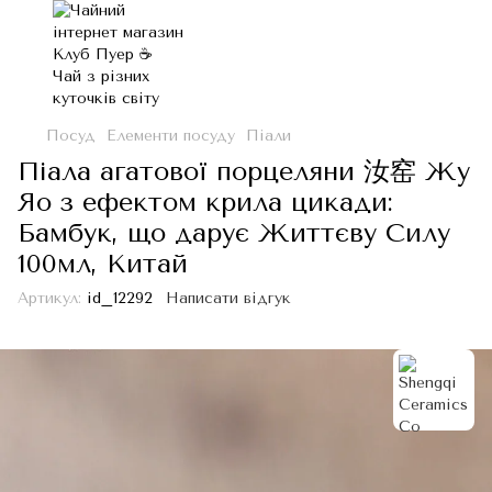
Посуд
Елементи посуду
Піали
Піала агатової порцеляни 汝窑 Жу
Яо з ефектом крила цикади:
Бамбук, що дарує Життєву Силу
100мл, Китай
Артикул:
id_12292
Написати відгук