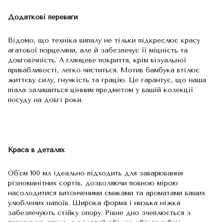
Додаткові переваги
Відомо, що техніка випалу не тільки підкреслює красу
агатової порцеляни, але й забезпечує її міцність та
довговічність. А глянцеве покриття, крім візуальної
привабливості, легко чиститься. Мотив бамбука втілює
життєву силу, гнучкість та грацію. Це гарантує, що наша
піала залишиться цінним предметом у вашій колекції
посуду на довгі роки.
Краса в деталях
Об'єм 100 мл ідеально підходить для заварювання
різноманітних сортів, дозволяючи повною мірою
насолодитися витонченими смаками та ароматами ваших
улюблених напоїв. Широка форма і низька ніжка
забезпечують стійку опору. Рівне дно зчеплюється з