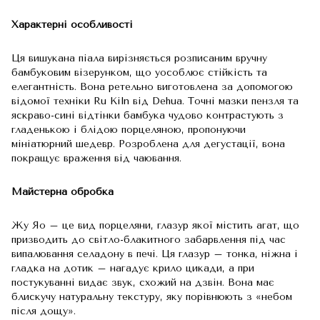
Характерні особливості
Ця вишукана піала вирізняється розписаним вручну
бамбуковим візерунком, що уособлює стійкість та
елегантність. Вона ретельно виготовлена за допомогою
відомої техніки Ru Kiln від Dehua. Точні мазки пензля та
яскраво-сині відтінки бамбука чудово контрастують з
гладенькою і блідою порцеляною, пропонуючи
мініатюрний шедевр. Розроблена для дегустації, вона
покращує враження від чаювання.
Майстерна обробка
Жу Яо – це вид порцеляни, глазур якої містить агат, що
призводить до світло-блакитного забарвлення під час
випалювання селадону в печі. Ця глазур – тонка, ніжна і
гладка на дотик – нагадує крило цикади, а при
постукуванні видає звук, схожий на дзвін. Вона має
блискучу натуральну текстуру, яку порівнюють з «небом
після дощу».