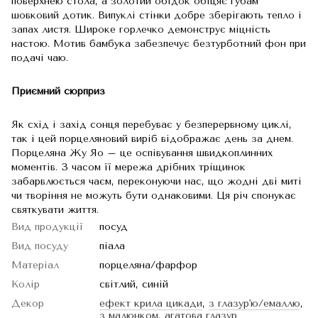
поверхнею стола, а золотий обідок обіцяє губам
шовковий дотик. Випуклі стінки добре зберігають тепло і
запах листя. Широке горлечко демонструє міцність
настою. Мотив бамбука забезпечує безтурботний фон при
подачі чаю.
Приємний сюрприз
Як схід і захід сонця перебуває у безперервному циклі,
так і цей порцеляновий виріб відображає день за днем.
Порцеляна Жу Яо – це оспівування швидкоплинних
моментів. З часом її мережа дрібних тріщинок
забарвлюється чаєм, переконуючи нас, що жодні дві миті
чи творіння не можуть бути однаковими. Ця річ спонукає
святкувати життя.
Вид продукції
посуд
Вид посуду
піала
Матеріал
порцеляна/фарфор
Колір
світлий, синій
Декор
ефект крила цикади
,
з глазур'ю/емаллю
,
з малюнком
,
агатова глазур