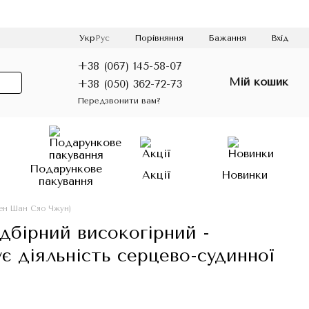
Порівняння
Укр
Рус
Бажання
Вхід
+38 (067) 145-58-07
Мій кошик
+38 (050) 362-72-73
Передзвонити вам?
о
Подарункове
Акції
Новинки
пакування
ен Шан Сяо Чжун)
дбірний високогірний -
ує діяльність серцево-судинної