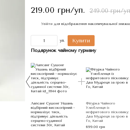
219.00 грн/уп.
249.00 грн/уп
Увійти
для відображення накопичувальної знижк
%
Купити
уп.
Подарунок чайному гурману
Лапсанг Сушонг Уішань
Фігурка Чайного
відбірний високогірний -
Улюбленця із
нормалізує тиск,
нефритового пісковику:
підтримує діяльність
Два Мудреця за грою в
серцево-судинної
Го, Китай
системи 50г, Китай
699.00 грн