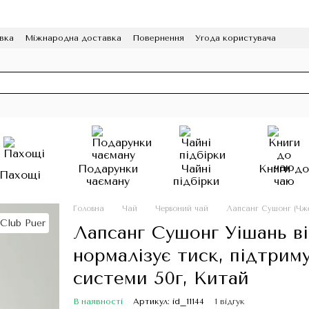
вка
Міжнародна доставка
Повернення
Угода користувача
грама лояльності
HoReCa
Подарунки
Чайні
Книги д
Пахощі
чаєману
підбірки
чаю
Головна
Чай
Червоний чай
Лапсанг Сушонг (Чж
Лапсанг Сушонг Уішань ві
нормалізує тиск, підтрим
системи 50г, Китай
В наявності
Артикул: id_11144
1 відгук