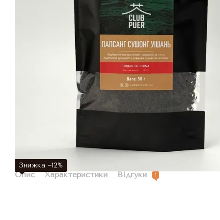
Знижка −12%
Опис
Характеристики
Відгуки
1