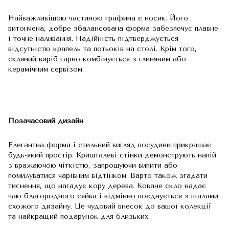
Найважливішою частиною графина є носик. Його
витончена, добре збалансована форма забезпечує плавне
і точне наливання. Надійність підтверджується
відсутністю крапель та потьоків на столі. Крім того,
скляний виріб гарно комбінується з глиняним або
керамічним сервізом.
Позачасовий дизайн
Елегантна форма і стильний вигляд посудини прикрашає
будь-який простір. Кришталеві стінки демонструють напій
з вражаючою чіткістю, запрошуючи випити або
помилуватися чарівним відтінком. Варто також згадати
тиснення, що нагадує кору дерева. Коване скло надає
чаю благородного сяйва і відмінно поєднується з піалами
схожого дизайну. Це чудовий внесок до вашої колекції
та найкращий подарунок для близьких.