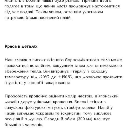
міцність в кожній чашці буде різною. Причина цього
полягає в тому, що чайне листя продовжує настоюватися
під час подачі. Таким чином, останнім учасникам
потрапляє більш насичений напій.
Краса в деталях
Наш глечик з високоякісного боросилікатного скла може
похвалитися подвійним, вакуумним дном для оптимального
збереження тепла. Він витримує і гарячу, і холодну
температуру, від -20℃ до +150℃, що дозволяє проявляти
гнучкість у способі заварювання.
Прозорість пропонує оцінити колір настою, а японський
дизайн дарує унікальні враження. Високі стінки з
випуклою фактурою імітують стовбур дерева. Напій у
чахай виглядає яскравим та іскристим, тому викликає
асоціації з душею. Середній об'єм (300 мл) влаштує
більшість чаєманів.