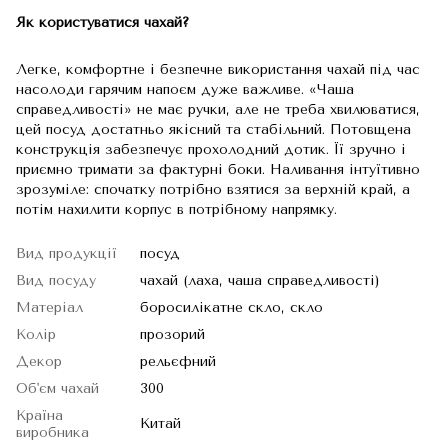
Як користуватися чахай?
Легке, комфортне і безпечне використання чахай під час
насолоди гарячим напоєм дуже важливе. «Чаша
справедливості» не має ручки, але не треба хвилюватися,
цей посуд достатньо якісний та стабільний. Потовщена
конструкція забезпечує прохолодний дотик. Її зручно і
приємно тримати за фактурні боки. Наливання інтуїтивно
зрозуміле: спочатку потрібно взятися за верхній край, а
потім нахилити корпус в потрібному напрямку.
Вид продукції
посуд
Вид посуду
чахай (лаха, чаша справедливості)
Матеріал
боросилікатне скло, скло
Колір
прозорий
Декор
рельєфний
Об'єм чахай
300
Країна
Китай
виробника