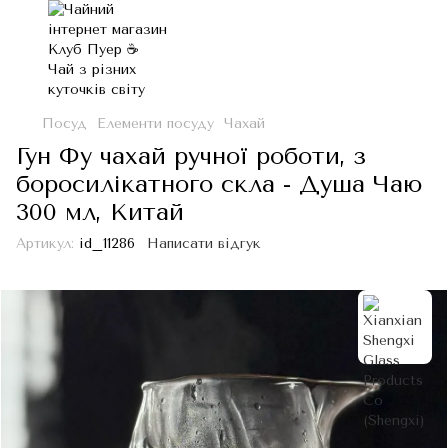
Посуд
Елементи посуду
Чахай
Гун Фу чахай ручної роботи, з
боросилікатного скла - Душа Чаю
300 мл, Китай
Артикул:
id_11286
Написати відгук