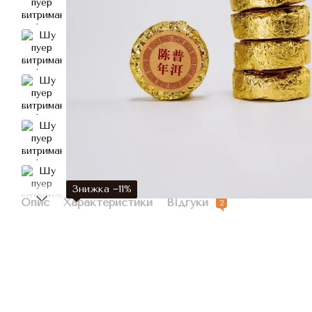
Знижка −11%
Опис
Характеристики
Відгуки
2