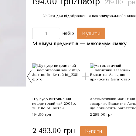
194.00 грн/набір
219.00 гр
Увійти
для відображення накопичувальної знижк
%
Купити
набір
Мінімум предметів — максимум смаку
Шу пуер витриманий
Автоматичний магнітний
нефритовий чай 2003р.
заварник Блакитна Лань
5шт по 6г. Китай
що приносить багатств
194.00 грн
2 299.00 грн
2 493.00 грн
Купити