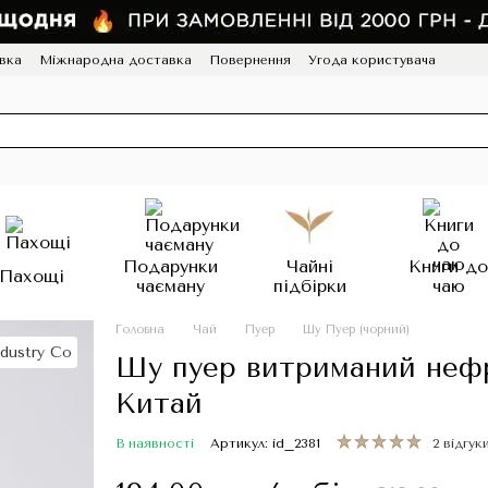
вка
Міжнародна доставка
Повернення
Угода користувача
грама лояльності
HoReCa
Подарунки
Чайні
Книги д
Пахощі
чаєману
підбірки
чаю
Головна
Чай
Пуер
Шу Пуер (чорний)
Шу пуер витриманий нефр
Китай
В наявності
Артикул: id_2381
2 відгук