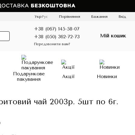
Порівняння
Укр
Рус
Бажання
Вхід
+38 (067) 145-58-07
Мій кошик
+38 (050) 362-72-73
Передзвонити вам?
о
Подарункове
Акції
Новинки
пакування
итовий чай 2003р. 5шт по 6г.
и