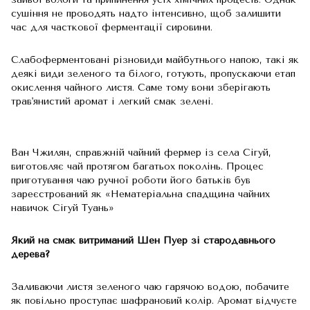
сушіння не проводять надто інтенсивно, щоб залишити
час для часткової ферментації сировини.
Слабоферментовані різновиди майбутнього напою, такі як
деякі види зеленого та білого, готують, пропускаючи етап
окислення чайного листя. Саме тому вони зберігають
трав'янистий аромат і легкий смак зелені.
Ван Чжилян, справжній чайний фермер із села Сігуй,
виготовляє чай протягом багатьох поколінь. Процес
приготування чаю ручної роботи його батьків був
зареєстрований як «Нематеріальна спадщина чайних
навичок Сігуй Туань»
Який на смак витриманий Шен Пуер зі стародавнього
дерева?
Заливаючи листя зеленого чаю гарячою водою, побачите
як повільно проступає шафрановий колір. Аромат відчуєте