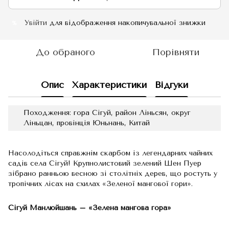
Увійти
для відображення накопичувальної знижки
%
До обраного
Порівняти
Опис
Характеристики
Відгуки
Походження: гора Сігуй, район Ліньсян, округ
Ліньцан, провінція Юньнань, Китай
Насолодіться справжнім скарбом із легендарних чайних
садів села Сігуй! Крупнолистовий зелений Шен Пуер
зібрано ранньою весною зі столітніх дерев, що ростуть у
тропічних лісах на схилах «Зеленої мангової гори».
Сігуй Манлюйшань – «Зелена мангова гора»