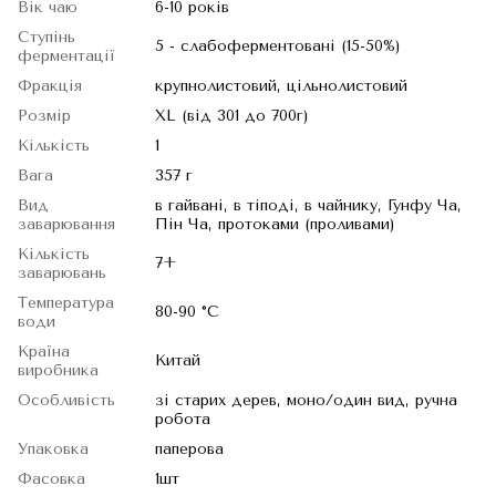
Вік чаю
6-10 років
Ступінь
5 - слабоферментовані (15-50%)
ферментації
Фракція
крупнолистовий, цільнолистовий
Розмір
XL (від 301 до 700г)
Кількість
1
Вага
357 г
Вид
в гайвані, в тіподі, в чайнику, Гунфу Ча,
заварювання
Пін Ча, протоками (проливами)
Кількість
7+
заварювань
Температура
80-90 °C
води
Країна
Китай
виробника
Особливість
зі старих дерев, моно/один вид, ручна
робота
Упаковка
паперова
Фасовка
1шт