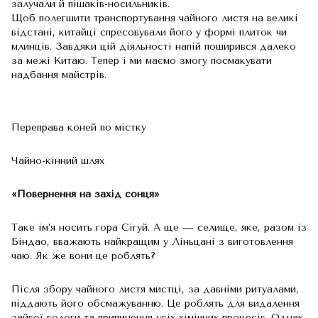
залучали й пішаків-носильників.
Щоб полегшити транспортування чайного листя на великі
відстані, китайці спресовували його у формі плиток чи
млинців. Завдяки цій діяльності напій поширився далеко
за межі Китаю. Тепер і ми маємо змогу посмакувати
надбання майстрів.
Переправа коней по містку
Чайно-кінний шлях
«Повернення на захід сонця»
Таке ім’я носить гора Сігуй. А ще — селище, яке, разом із
Біндао, вважають найкращим у Ліньцані з виготовлення
чаю. Як же вони це роблять?
Після збору чайного листя мистці, за давніми ритуалами,
піддають його обсмажуванню. Це роблять для видалення
зайвої вологи та припинення усіх хімічних процесів. Однак