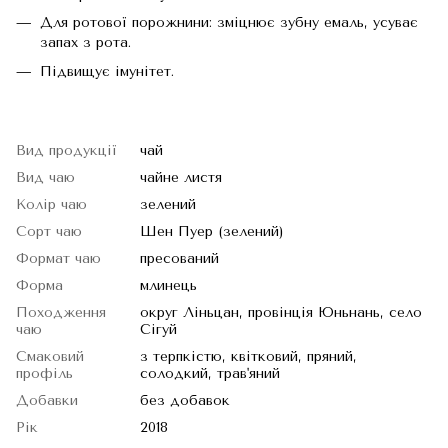
Для ротової порожнини: зміцнює зубну емаль, усуває
запах з рота.
Підвищує імунітет.
Вид продукції
чай
Вид чаю
чайне листя
Колір чаю
зелений
Сорт чаю
Шен Пуер (зелений)
Формат чаю
пресований
Форма
млинець
Походження
округ Ліньцан, провінція Юньнань, село
чаю
Сігуй
Смаковий
з терпкістю, квітковий, пряний,
профіль
солодкий, трав'яний
Добавки
без добавок
Рік
2018