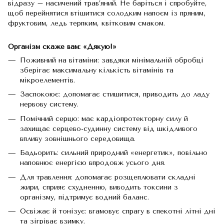
відразу – насичений трав’яний. Не баріться і спробуйте,
щоб перейнятися втішитися солодким напоєм із пряним,
фруктовим, ледь терпким, квітковим смаком.
Організм скаже вам: «Дякую!»
Поживний на вітаміни: завдяки мінімальній обробці
зберігає максимальну кількість вітамінів та
мікроелементів.
Заспокоює: допомагає стишитися, приводить до ладу
нервову систему.
Помічний серцю: має кардіопротекторну силу й
захищає серцево-судинну систему від шкідливого
впливу зовнішнього середовища.
Бадьорить: сильний природний «енергетик», повільно
наповнює енергією впродовж усього дня.
Для травлення: допомагає розщеплювати складні
жири, сприяє схудненню, виводить токсини з
організму, підтримує водний баланс.
Освіжає й тонізує: вгамовує спрагу в спекотні літні дні
та зігріває взимку.