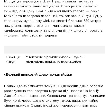
Місце, де вирощують Шен Пуер, назвали так через
велику кількість мангових дерев. Воно розташовано на
схід від Ліньцану. Біля підніжжя цього хребта — річка
Меконг та переправа через неї, також звана Сігуй. Тут, у
тропічному мусонному лісі, на висоті близько 850 метрів
над рівнем моря, в оточенні мангових (а також
камфорних, оливкових та різноманітних фікусів), ростуть
численні чайні столітні дерева.
Селище
У високих гірських хмарах і тумані
Сігуй
місцевісць повільно прокидайся
«Великий шовковий шлях» по-китайськи
Понад два тисячоліття тому в Піднебесній діяла головна
розгалужена транспортна мережа під назвою Ча Ма Гу
Дао або чайні каравани. Основними транспортувальниками
були коні, через що цю систему також називали чайно-
кінним шляхом. Однак іноді для перевезення вантажів