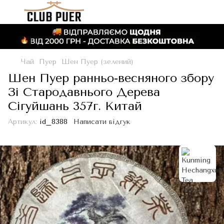
Чай
Пуер
Шен Пуер (зелений)
Шен Пуер ранньо-весняного збору
Зі Стародавнього Дерева
Сігуйшань 357г. Китай
Артикул:
id_8388
Написати відгук