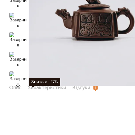
Знижка −17%
Опис
Характеристики
Відгуки
1