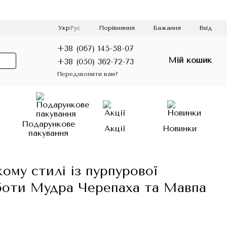
Порівняння
Укр
Рус
Бажання
Вхід
+38 (067) 145-58-07
Мій кошик
+38 (050) 362-72-73
Передзвонити вам?
о
Подарункове
Акції
Новинки
пакування
ому стилі із пурпурової
оботи Мудра Черепаха та Мавпа