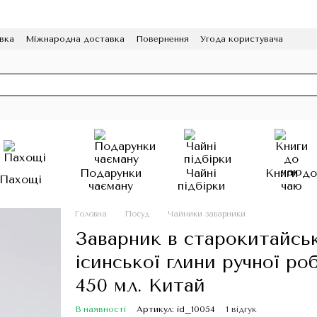
вка
Міжнародна доставка
Повернення
Угода користувача
грама лояльності
HoReCa
Подарунки
Чайні
Книги д
Пахощі
чаєману
підбірки
чаю
Головна
Посуд
Чайники заварники
Заварник в старокитайськ
ісинської глини ручної р
450 мл. Китай
В наявності
Артикул: id_10054
1 відгук