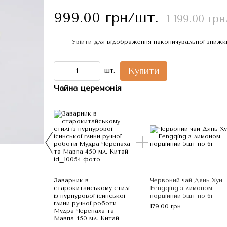
999.00 грн/шт.
1 199.00 гр
Увійти
для відображення накопичувальної знижк
%
Купити
шт.
Чайна церемонія
Заварник в
Червоний чай Дянь Хун
старокитайському стилі
Fengqing з лимоном
із пурпурової ісинської
порційний 5шт по 6г
глини ручної роботи
179.00 грн
Мудра Черепаха та
Мавпа 450 мл. Китай