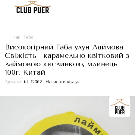
Чай
Габа
Високогірний Габа улун Лаймова
Свіжість - карамельно-квітковий з
лаймовою кислинкою, млинець
100г, Китай
Артикул:
id_12362
Написати відгук