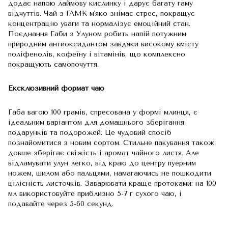
додає напою лаймову кислинку і дарує багату гаму
відчуттів. Чай з ГАМК м'яко знімає стрес, покращує
концентрацію уваги та нормалізує емоційний стан.
Поєднання Габи з Улуном робить напій потужним
природним антиоксидантом завдяки високому вмісту
поліфенолів, кофеїну і вітамінів, що комплексно
покращують самопочуття.
Ексклюзивний формат чаю
Габа вагою 100 грамів, спресована у формі млинця, є
ідеальним варіантом для домашнього зберігання,
подарунків та подорожей. Це чудовий спосіб
познайомитися з новим сортом. Стильне пакування також
довше зберігає свіжість і аромат чайного листя. Але
відламувати улун легко, від краю до центру пуерним
ножем, шилом або пальцями, намагаючись не пошкодити
цілісність листочків. Заварювати краще протоками: на 100
мл використовуйте приблизно 5-7 г сухого чаю, і
подавайте через 5-60 секунд.