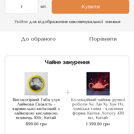
Купити
шт.
Увійти
для відображення накопичувальної знижки
%
До обраного
Порівняти
Чайне занурення
Високогірний Габа улун
Колекційний чайник ручної
Лаймова Свіжість -
роботи Хе Лін Ху Хун Ні,
карамельно-квітковий з
ісинська глина - класична
лаймовою кислинкою,
форма Квітка Лотосу 430
млинець 100г, Китай
мл, Китай
899.00 грн
1 599.00 грн