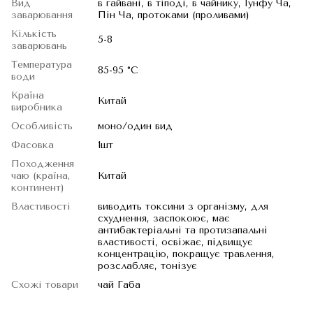
Вид
в гайвані, в тіподі, в чайнику, Гунфу Ча,
заварювання
Пін Ча, протоками (проливами)
Кількість
5-8
заварювань
Температура
85-95 °C
води
Країна
Китай
виробника
Особливість
моно/один вид
Фасовка
1шт
Походження
чаю (країна,
Китай
континент)
Властивості
виводить токсини з організму, для
схуднення, заспокоює, має
антибактеріальні та протизапальні
властивості, освіжає, підвищує
концентрацію, покращує травлення,
розслабляє, тонізує
Схожі товари
чай Габа