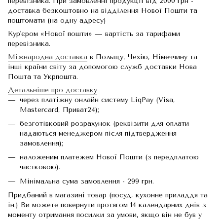
перевізника. При замовленні продукції від 2000 грн -
доставка безкоштовно на відділення Нової Пошти та
поштомати (на одну адресу)
Кур'єром «Нової пошти» — вартість за тарифами
перевізника.
Міжнародна доставка
в Польщу, Чехію, Німеччину та
інші країни світу за допомогою служб доставки Нова
Пошта та Укрпошта.
Детальніше про доставку
через платіжну онлайн систему LiqPay (Visa,
Mastercard, Приват24);
безготівковий розрахунок (реквізити для оплати
надаються менеджером після підтвердження
замовлення);
наложеним платежем Нової Пошти (з передплатою
частковою).
Мінімальна сума замовлення - 299 грн.
Придбаний в магазині товар (посуд, кухонне приладдя та
ін.) Ви можете повернути протягом 14 календарних днів з
моменту отримання посилки за умови, якщо він не був у