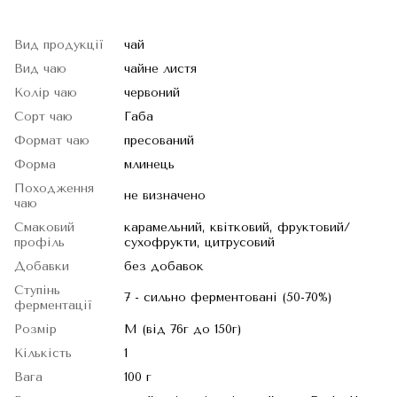
Вид продукції
чай
Вид чаю
чайне листя
Колір чаю
червоний
Сорт чаю
Габа
Формат чаю
пресований
Форма
млинець
Походження
не визначено
чаю
Смаковий
карамельний, квітковий, фруктовий/
профіль
сухофрукти, цитрусовий
Добавки
без добавок
Ступінь
7 - сильно ферментовані (50-70%)
ферментації
Розмір
M (від 76г до 150г)
Кількість
1
Вага
100 г