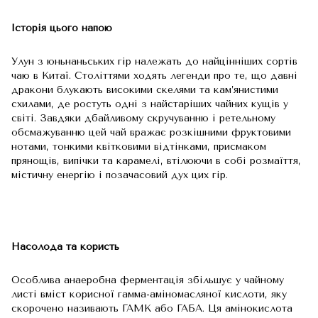
Історія цього напою
Улун з юньнаньських гір належать до найцінніших сортів
чаю в Китаї. Століттями ходять легенди про те, що давні
дракони блукають високими скелями та кам’янистими
схилами, де ростуть одні з найстаріших чайних кущів у
світі. Завдяки дбайливому скручуванню і ретельному
обсмажуванню цей чай вражає розкішними фруктовими
нотами, тонкими квітковими відтінками, присмаком
прянощів, випічки та карамелі, втілюючи в собі розмаїття,
містичну енергію і позачасовий дух цих гір.
Насолода та користь
Особлива анаеробна ферментація збільшує у чайному
листі вміст корисної гамма-аміномасляної кислоти, яку
скорочено називають ГАМК або ГАБА. Ця амінокислота