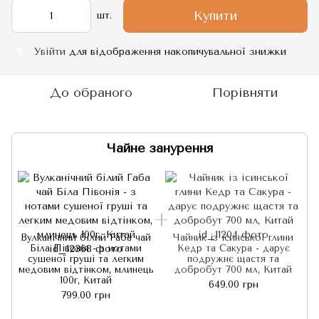
Купити
шт.
Увійти
для відображення накопичувальної знижки
%
До обраного
Порівняти
Чайне занурення
Вулканічний білий Габа чай
Чайник із ісинської глини
Біла Півонія - з нотами
Кедр та Сакура - дарує
сушеної груші та легким
подружнє щастя та
медовим відтінком, млинець
добробут 700 мл, Китай
м
100г, Китай
649.00 грн
799.00 грн