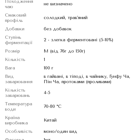
Походження
не визначено
чаю
Смаковий
солодкий, трав'яний
профіль
Добавки
без добавок
Ступінь
2 - злегка ферментовані (5-10%)
ферментації
Розмір
M (від 76г до 150г)
Кількість
1
Вага
100 г
Вид
в гайвані, в тіподі, в чайнику, Гунфу Ча,
заварювання
Пін Ча, протоками (проливами)
Кількість
4-5
заварювань
Температура
70-80 °C
води
Країна
Китай
виробника
Особливість
моно/один вид
Фасовка
1шт