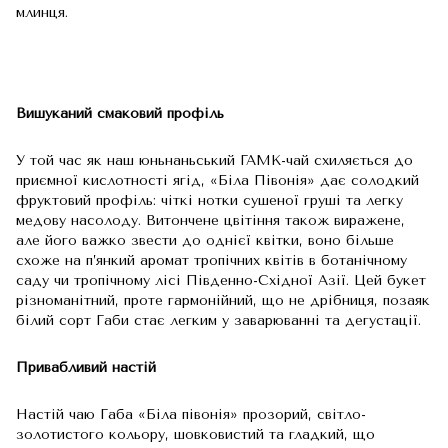
млинця.
Вишуканий смаковий профіль
У той час як наш юньнаньський ГАМК-чай схиляється до
приємної кислотності ягід, «Біла Півонія» дає солодкий
фруктовий профіль: чіткі нотки сушеної груші та легку
медову насолоду. Витончене цвітіння також виражене,
але його важко звести до однієї квітки, воно більше
схоже на п’янкий аромат тропічних квітів в ботанічному
саду чи тропічному лісі Південно-Східної Азії. Цей букет
різноманітний, проте гармонійний, що не дрібниця, позаяк
білий сорт Габи стає легким у заварюванні та дегустації.
Привабливий настій
Настій чаю Габа «Біла півонія» прозорий, світло-
золотистого кольору, шовковистий та гладкий, що