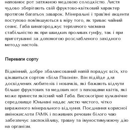
наповнює рот затяжною медовою солодкістю. Листя
чудово зберігають свій фруктово-квітковий характер
протягом багатьох заварок. Мінеральні і трав’яні акценти
поступово пом'якшуються в міру того, як триває чайний
сеанс. Габа винагороджує терплячого чаємана
стабільністю як при швидких проливах гунфу, так і при
приготуванні за допомогою розслабленого західного
методу настоїв.
Переваги сорту
Відмінний, добре збалансований напій порадує всіх, хто
цікавиться сортом «Біла Півонія». Він підійде для
досвідчених любителів і новачків, які бажають відчути
більше фруктових та медових нот з пахощами квітів, які
може принести якісний чай Габа. Високогірне вулканічне
середовище Юньнані надає листю чистого, чітко
вираженого мінерального відлуння. Поєднання корисної
амінокислоти ГАМК і поживних речовин білого чаю
забезпечує заспокійливу, травну та імуностимулюючу дію
на організм.