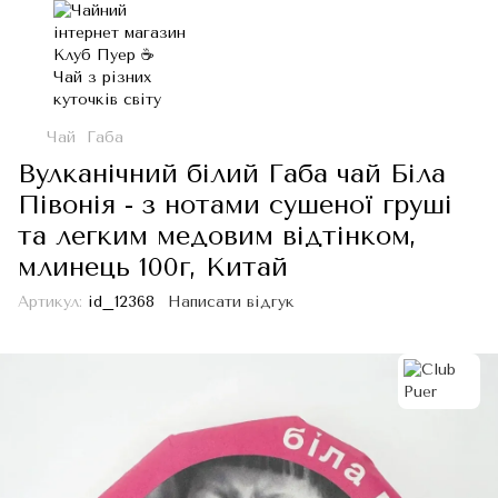
Чай
Габа
Вулканічний білий Габа чай Біла
Півонія - з нотами сушеної груші
та легким медовим відтінком,
млинець 100г, Китай
Артикул:
id_12368
Написати відгук