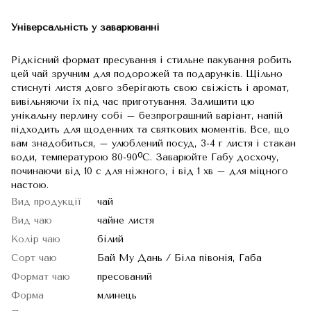
Універсальність у заварюванні
Рідкісний формат пресування і стильне пакування робить
цей чай зручним для подорожей та подарунків. Щільно
стиснуті листя довго зберігають свою свіжість і аромат,
вивільняючи їх під час приготування. Залишити цю
унікальну перлину собі – безпрограшний варіант, напій
підходить для щоденних та святкових моментів. Все, що
вам знадобиться, – улюблений посуд, 3-4 г листя і стакан
води, температурою 80-90ᴼС. Заварюйте Габу досхочу,
починаючи від 10 с для ніжного, і від 1 хв – для міцного
настою.
Вид продукції
чай
Вид чаю
чайне листя
Колір чаю
білий
Сорт чаю
Бай Му Дань / Біла півонія, Габа
Формат чаю
пресований
Форма
млинець