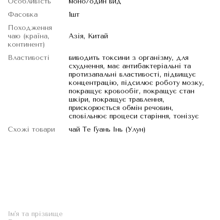
Особливість
моно/один вид
Фасовка
1шт
Походження
чаю (країна,
Азія, Китай
континент)
Властивості
виводить токсини з організму, для
схуднення, має антибактеріальні та
протизапальні властивості, підвищує
концентрацію, підсилює роботу мозку,
покращує кровообіг, покращує стан
шкіри, покращує травлення,
прискорюється обмін речовин,
сповільнює процеси старіння, тонізує
Схожі товари
чай Те Гуань Інь (Улун)