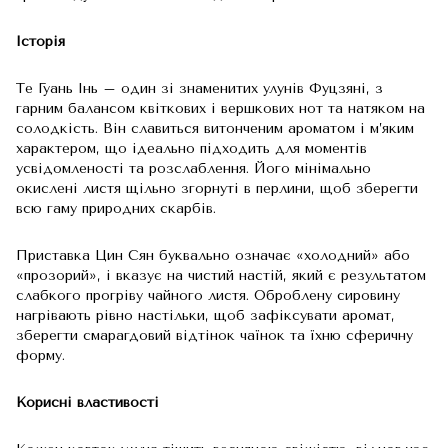
Історія
Те Гуань Інь – один зі знаменитих улунів Фуцзяні, з
гарним балансом квіткових і вершкових нот та натяком на
солодкість. Він славиться витонченим ароматом і м’яким
характером, що ідеально підходить для моментів
усвідомленості та розслаблення. Його мінімально
окислені листя щільно згорнуті в перлини, щоб зберегти
всю гаму природних скарбів.
Приставка Цин Сян буквально означає «холодний» або
«прозорий», і вказує на чистий настій, який є результатом
слабкого прогріву чайного листя. Оброблену сировину
нагрівають рівно настільки, щоб зафіксувати аромат,
зберегти смарагдовий відтінок чаїнок та їхню сферичну
форму.
Корисні властивості