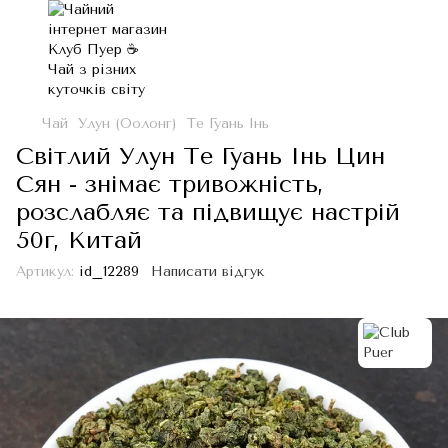
Чай
Улун (Оолонг)
Те Гуань Інь
Світлий Улун Те Гуань Інь Цин
Сян - знімає тривожність,
розслабляє та підвищує настрій
50г, Китай
Артикул:
id_12289
Написати відгук