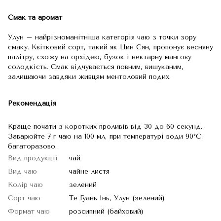
Смак та аромат
Улун – найрізноманітніша категорія чаю з точки зору
смаку. Квітковий сорт, такий як Цин Сян, пропонує весняну
палітру, схожу на орхідею, бузок і нектарну мангову
солодкість. Смак відчувається повним, вишуканим,
залишаючи завдяки живцям ментоловий подих.
Рекомендація
Краще почати з коротких проливів від 30 до 60 секунд.
Заварюйте 7 г чаю на 100 мл, при температурі води 90°С,
багаторазово.
Вид продукції
чай
Вид чаю
чайне листя
Колір чаю
зелений
Сорт чаю
Те Гуань Інь, Улун (зелений)
Формат чаю
розсипний (байховий)