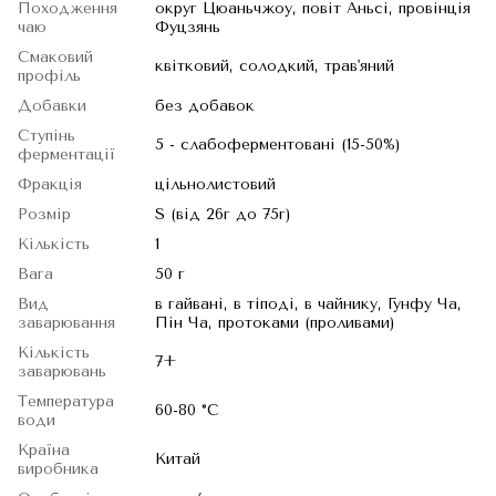
Походження
округ Цюаньчжоу, повіт Аньсі, провінція
чаю
Фуцзянь
Смаковий
квітковий, солодкий, трав'яний
профіль
Добавки
без добавок
Ступінь
5 - слабоферментовані (15-50%)
ферментації
Фракція
цільнолистовий
Розмір
S (від 26г до 75г)
Кількість
1
Вага
50 г
Вид
в гайвані, в тіподі, в чайнику, Гунфу Ча,
заварювання
Пін Ча, протоками (проливами)
Кількість
7+
заварювань
Температура
60-80 °C
води
Країна
Китай
виробника