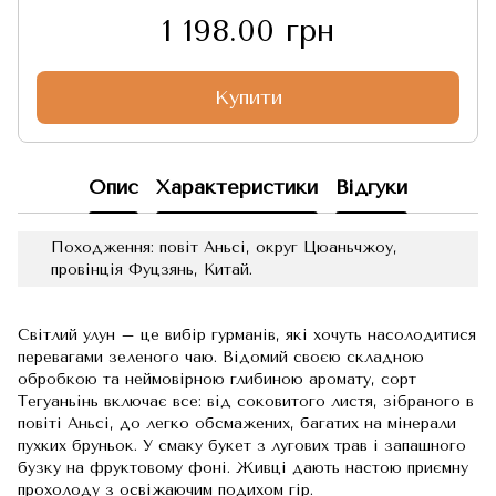
1 198.00 грн
Купити
Опис
Характеристики
Відгуки
Походження: повіт Аньсі, округ Цюаньчжоу,
провінція Фуцзянь, Китай.
Світлий улун – це вибір гурманів, які хочуть насолодитися
перевагами зеленого чаю. Відомий своєю складною
обробкою та неймовірною глибиною аромату, сорт
Тегуаньінь включає все: від соковитого листя, зібраного в
повіті Аньсі, до легко обсмажених, багатих на мінерали
пухких бруньок. У смаку букет з лугових трав і запашного
бузку на фруктовому фоні. Живці дають настою приємну
прохолоду з освіжаючим подихом гір.