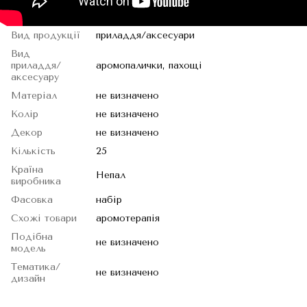
Вид продукції
приладдя/аксесуари
Вид
приладдя/
аромопалички, пахощі
аксесуару
Матеріал
не визначено
Колір
не визначено
Декор
не визначено
Кількість
25
Країна
Непал
виробника
Фасовка
набір
Схожі товари
аромотерапія
Подібна
не визначено
модель
Тематика/
не визначено
дизайн