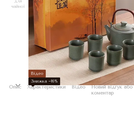
Відео
Знижка −16%
Опис
Характеристики
Відео
Новий відгук або
коментар