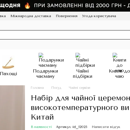
вка
Міжнародна доставка
Повернення
Угода користувача
грама лояльності
HoReCa
Подарунки
Чайні
Книги д
Пахощі
чаєману
підбірки
чаю
Головна
Посуд
Чайні сервізи
Набір для чайної церемоні
високотемпературного вип
Китай
В наявності
Артикул: id_12025
Написати відгук