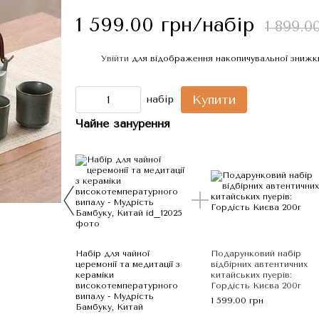
1 599.00 грн/набір
1 899.0
Увійти
для відображення накопичувальної знижк
%
Купити
набір
Чайне занурення
Набір для чайної
Подарунковий набір
церемонії та медитації з
відбірних автентичних
кераміки
китайських пуерів:
високотемпературного
Гордість Києва 200г
випалу - Мудрість
1 599.00 грн
Бамбуку, Китай