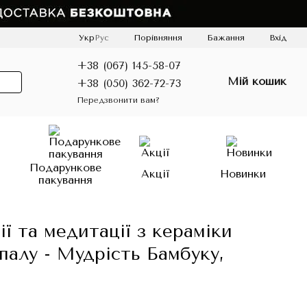
Порівняння
Укр
Рус
Бажання
Вхід
+38 (067) 145-58-07
Мій кошик
+38 (050) 362-72-73
Передзвонити вам?
о
Подарункове
Акції
Новинки
пакування
ї та медитації з кераміки
алу - Мудрість Бамбуку,