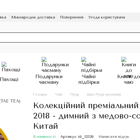
вка
Міжнародна доставка
Повернення
Угода користувача
грама лояльності
HoReCa
Подарунки
Чайні
Книги д
Пахощі
чаєману
підбірки
чаю
Головна
Чай
Пуер
Шен Пуер (зелений)
Колекційний преміальний
2018 - димний з медово-с
Китай
В наявності
Артикул: id_12326
Написати відгук