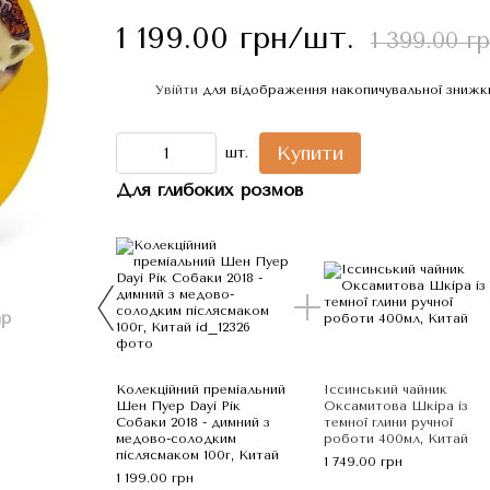
1 199.00 грн/шт.
1 399.00 г
Увійти
для відображення накопичувальної знижк
%
Купити
шт.
Для глибоких розмов
ар
Колекційний преміальний
Іссинський чайник
Шен Пуер Dayi Рік
Оксамитова Шкіра із
Собаки 2018 - димний з
темної глини ручної
медово-солодким
роботи 400мл, Китай
післясмаком 100г, Китай
1 749.00 грн
1 199.00 грн