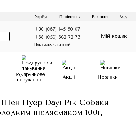
Порівняння
Укр
Рус
Бажання
Вхід
+38 (067) 145-58-07
Мій кошик
+38 (050) 362-72-73
Передзвонити вам?
о
Подарункове
Акції
Новинки
пакування
 Шен Пуер Dayi Рік Собаки
олодким післясмаком 100г,