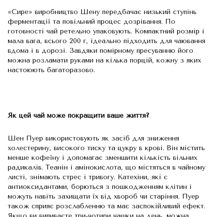
«Сире» виробництво Шену передбачає низький ступінь
ферментації та повільний процес дозрівання. По
готовності чай ретельно упаковують. Компактний розмір і
мала вага, всього 200 г, ідеально підходить для чаювання
вдома і в дорозі. Завдяки помірному пресуванню його
можна розламати руками на кілька порцій, кожну з яких
настоюють багаторазово.
Як цей чай може покращити ваше життя?
Шен Пуер використовують як засіб для зниження
холестерину, високого тиску та цукру в крові. Він містить
менше кофеїну і допомагає зменшити кількість вільних
радикалів. Теанін і амінокислота, що містяться в чайному
листі, знімають стрес і тривогу. Катехіни, які є
антиоксидантами, борються з пошкодженням клітин і
можуть навіть захищати їх від хвороб чи старіння. Пуер
також сприяє розслабленню та має заспокійливий ефект.
Якщо ви випиваєте три-чотири чашки на день, можна