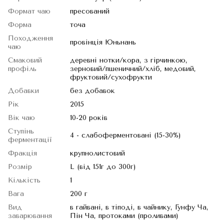
Формат чаю
пресований
Форма
точа
Походження
провінція Юньнань
чаю
Смаковий
деревні нотки/кора, з гірчинкою,
профіль
зерновий/пшеничний/хліб, медовий,
фруктовий/сухофрукти
Добавки
без добавок
Рік
2015
Вік чаю
10-20 років
Ступінь
4 - слабоферментовані (15-30%)
ферментації
Фракція
крупнолистовий
Розмір
L (від 151г до 300г)
Кількість
1
Вага
200 г
Вид
в гайвані, в тіподі, в чайнику, Гунфу Ча,
заварювання
Пін Ча, протоками (проливами)