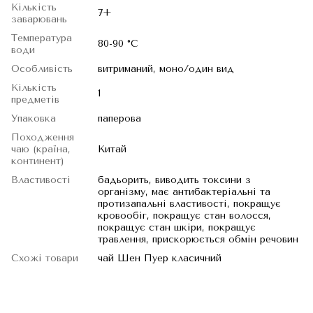
Кількість
7+
заварювань
Температура
80-90 °C
води
Особливість
витриманий, моно/один вид
Кількість
1
предметів
Упаковка
паперова
Походження
чаю (країна,
Китай
континент)
Властивості
бадьорить, виводить токсини з
організму, має антибактеріальні та
протизапальні властивості, покращує
кровообіг, покращує стан волосся,
покращує стан шкіри, покращує
травлення, прискорюється обмін речовин
Схожі товари
чай Шен Пуер класичний