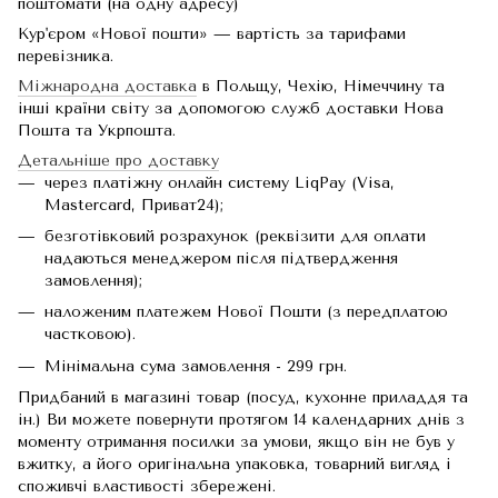
поштомати (на одну адресу)
Кур'єром «Нової пошти» — вартість за тарифами
перевізника.
Міжнародна доставка
в Польщу, Чехію, Німеччину та
інші країни світу за допомогою служб доставки Нова
Пошта та Укрпошта.
Детальніше про доставку
через платіжну онлайн систему LiqPay (Visa,
Mastercard, Приват24);
безготівковий розрахунок (реквізити для оплати
надаються менеджером після підтвердження
замовлення);
наложеним платежем Нової Пошти (з передплатою
частковою).
Мінімальна сума замовлення - 299 грн.
Придбаний в магазині товар (посуд, кухонне приладдя та
ін.) Ви можете повернути протягом 14 календарних днів з
моменту отримання посилки за умови, якщо він не був у
вжитку, а його оригінальна упаковка, товарний вигляд і
споживчі властивості збережені.