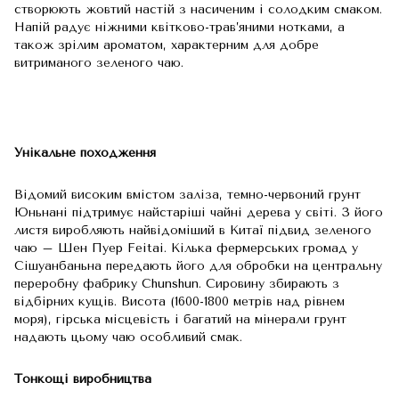
створюють жовтий настій з насиченим і солодким смаком.
Напій радує ніжними квітково-трав’яними нотками, а
також зрілим ароматом, характерним для добре
витриманого зеленого чаю.
Унікальне походження
Відомий високим вмістом заліза, темно-червоний грунт
Юньнані підтримує найстаріші чайні дерева у світі. З його
листя виробляють найвідоміший в Китаї підвид зеленого
чаю – Шен Пуер Feitai. Кілька фермерських громад у
Сішуанбаньна передають його для обробки на центральну
переробну фабрику Chunshun. Сировину збирають з
відбірних кущів. Висота (1600-1800 метрів над рівнем
моря), гірська місцевість і багатий на мінерали грунт
надають цьому чаю особливий смак.
Тонкощі виробництва