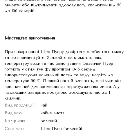
знизити або підтримувати здорову вагу, спалюючи від 50
до 100 калорій.
Мистецтво приготування
При заварюванні Шен Пуеру довіртеся особистого смаку
та експериментуйте. Зважайте на кількість чаю,
температуру води та час замочування. Зазвичай Пуер
готують у стилі гун фу протягом 10-15 секунд,
використовуючи маленький посуд та воду, нагріту до
температури 90ᴼС. Перший настій зливають, оскільки він
призначений для промивання і «пробудження» листя. А у
подальших заварках поступово збільшують час до 1
хвилини.
Вид продукції
чай
Вид чаю
чайне листя
Колір чаю
зелений
Сорт чаю
Шен Пуер (зелений)