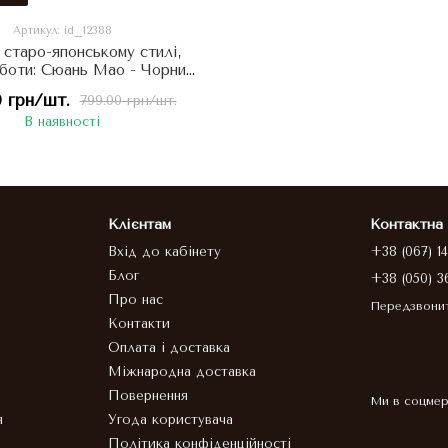
Артикул: id_12388
 старо-японському стилі,
оботи: Сюань Мао - Чорний
, що захищає Сім'ю та
 грн/шт.
799.00 грн/шт.
атство 60 мл, Китай
В наявності
Клієнтам
Контактна
Вхід до кабінету
+38 (067) 1
Блог
+38 (050) 3
Про нас
Передзвони
Контакти
Оплата і доставка
Міжнародна доставка
Повернення
Ми в соцме
я
Угода користувача
Політика конфіденційності