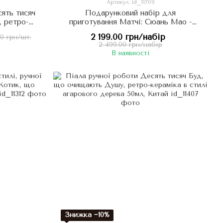
Артикул: id_11709
ять тисяч
Подарунковий набір для
, ретро-
приготування Матчі: Сюань Мао -
го дерева
Чорний Котик, що захищає Дім та
2 199.00 грн/набір
00 грн/шт.
Сім'ю
2 499.00 грн/набір
В наявності
Знижка −10%