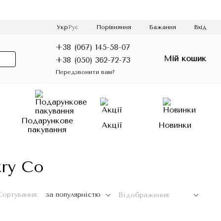
Порівняння
Укр
Рус
Бажання
Вхід
+38 (067) 145-58-07
Мій кошик
+38 (050) 362-72-73
Передзвонити вам?
о
Подарункове
Акції
Новинки
пакування
try Co
Сортування:
за популярністю
Відображення: