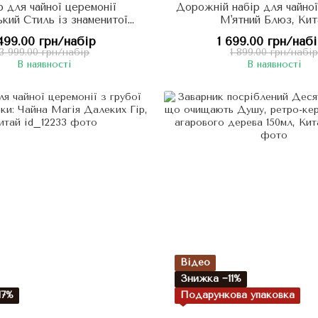
 для чайної церемонії
Дорожній набір для чайної
кий Стиль із знаменитої
М'ятний Блюз, Кит
раміки Дехуа, Китай
499.00 грн/набір
1 699.00 грн/наб
3 999.00 грн/набір
1 899.00 грн/набір
В наявності
В наявності
Відео
Знижка −11%
17%
Подарункова упаковка