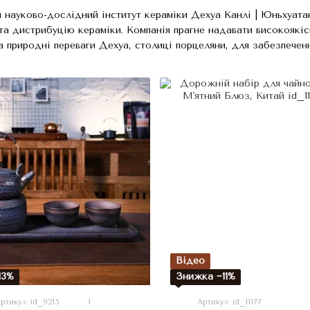
 науково-дослідний інститут кераміки Дехуа Канлі | Юньхуата
та дистрибуцію кераміки. Компанія прагне надавати високоякіс
 природні переваги Дехуа, столиці порцеляни, для забезпеченн
Відео
13%
Знижка −11%
ртикул: id_9215
1
Артикул: id_11177