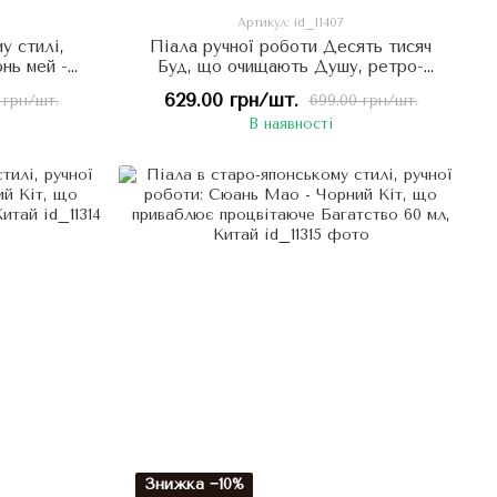
Артикул: id_11407
у стилі,
Піала ручної роботи Десять тисяч
нь мей -
Буд, що очищають Душу, ретро-
чу 60 мл,
кераміка в стилі агарового дерева
629.00 грн/шт.
 грн/шт.
699.00 грн/шт.
50мл, Китай
В наявності
Знижка −10%