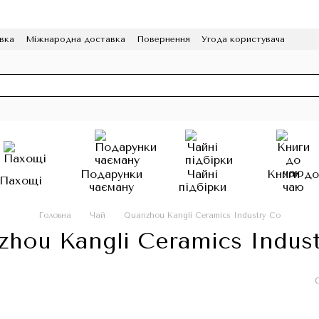
вка
Міжнародна доставка
Повернення
Угода користувача
грама лояльності
HoReCa
Подарунки
Чайні
Книги д
Пахощі
чаєману
підбірки
чаю
Головна
Чай
Quanzhou Kangli Ceramics Industry Co
hou Kangli Ceramics Indus