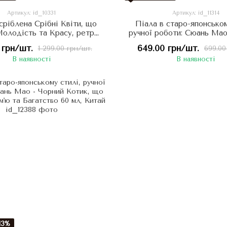
Артикул: id_10331
Артикул: id_11314
сріблена Срібні Квіти, що
Піала в старо-японськом
олодість та Красу, ретро-
ручної роботи: Сюань Мао
 в стилі агарового дерева
Кіт, що захищає Дім та Сі
 грн/шт.
649.00 грн/шт.
1 299.00 грн/шт.
699.00
100мл. Китай
Китай
В наявності
В наявності
13%