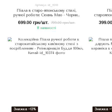
Артикул: id_11313
Піала в старо-японському стилі,
Пі
ручної роботи: Сюань Мао - Чорний
старояпо
Кіт, що відганяє злих духів 60 мл,
699.00 грн/шт.
399.00
799.00 грн/шт.
Китай
В наявності
Знижка −13%
Знижка −