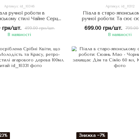
Артикул: id_10346
Артикул: id_11312
ала ручної роботи в
Піала в старо-японськом
нському стилі Чайне Серце
ручної роботи: Та сює сю
130мл, Китай
Котик, що приносить Уда
 грн/шт.
699.00 грн/шт.
499.00 грн/шт.
799.00
Китай
В наявності
В наявності
23%
Знижка −7%