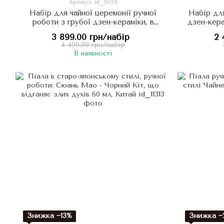
Артикул: id_9059
Набір для чайної церемонії ручної
Набір для
роботи з грубої дзен-кераміки, в
дзен-кера
тибетському стилі Далекі Гори,
3 899.00 грн/набір
2 
Китай
4 499.00 грн/набір
В наявності
Знижка −13%
Знижка −