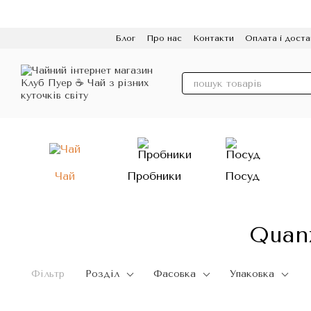
Перейти до основного контенту
Блог
Про нас
Контакти
Оплата і доста
Політика конфіденційності
Відгуки
Про
Чай
Пробники
Посуд
Quanz
Фільтр
Розділ
Фасовка
Упаковка