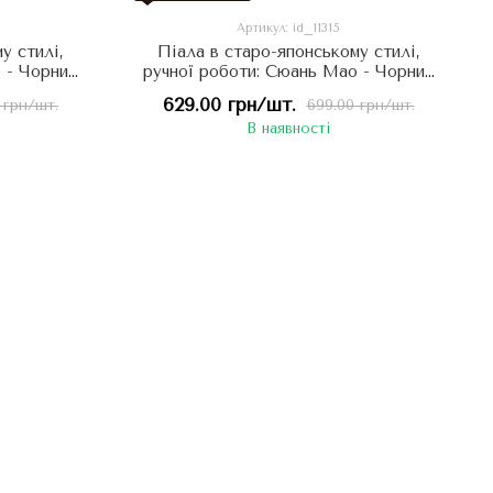
Артикул: id_11315
у стилі,
Піала в старо-японському стилі,
 - Чорний
ручної роботи: Сюань Мао - Чорний
м'ю 60 мл,
Кіт, що приваблює процвітаюче
629.00 грн/шт.
 грн/шт.
699.00 грн/шт.
Багатство 60 мл, Китай
В наявності