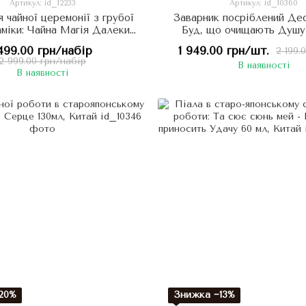
Артикул: id_12233
Артикул: id_10360
 чайної церемонії з грубої
Заварник посріблений Дес
міки: Чайна Магія Далеких
Буд, що очищають Душу
Гір, Китай
кераміка в стилі агарово
499.00 грн/набір
1 949.00 грн/шт.
2 199.
150мл, Китай
2 999.00 грн/набір
В наявності
В наявності
20%
Знижка −13%