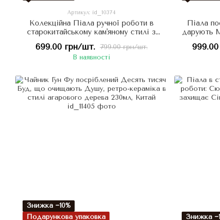
Артикул: id_10374
Колекційна Піала ручної роботи в
Піала по
старокитайському кам'яному стилі з
дарують М
посрібленням - Реінкарнація Будди
кераміка
699.00 грн/шт.
999.00
799.00 грн/шт.
100мл, Китай
В наявності
Знижка −10%
Подарункова упаковка
Знижка −