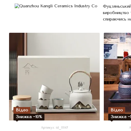
Фуцзяньський
виробництво 
спираючись на
Відео
Відео
Знижка −10%
Знижка −
Артикул: id_11147
А