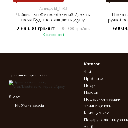
Артикул: id_11405
Чайник Гун Фу посріблений Десять
Піала в
тисяч Буд, що очищають Душу,
ручної р
ретро-кераміка в стилі агарового
Котик
2 699.00 грн/шт.
699.00
2 999.00 грн/шт.
дерева 230мл, Китай
Баг
В наявності
Каталог
Чай
Приймаємо до оплати
Пробники
Посуд
Пахощі
© 2026
Подарунки чаєману
Мобільна версія
Чайні підбірки
Книги до чаю
Подарункове пакуванн
Акції