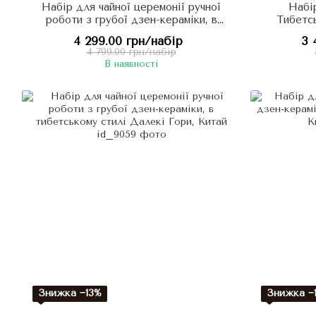
Набір для чайної церемонії ручної
Набір
роботи з грубої дзен-кераміки, в
Тибетсь
тибетському стилі Зимові Гори,
ке
4 299.00 грн/набір
3 
Китай
4 799.00 грн/набір
В наявності
Знижка −13%
Знижка −