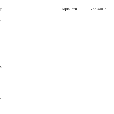
п.
Порівняти
В бажання
и
: