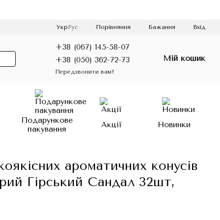
Порівняння
Укр
Рус
Бажання
Вхід
+38 (067) 145-58-07
Мій кошик
+38 (050) 362-72-73
Передзвонити вам?
о
Подарункове
Акції
Новинки
пакування
коякісних ароматичних конусів
рий Гірський Сандал 32шт,