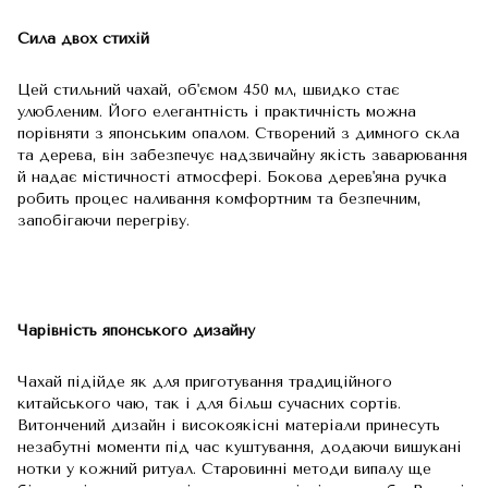
Сила двох стихій
Цей стильний чахай, об'ємом 450 мл, швидко стає
улюбленим. Його елегантність і практичність можна
порівняти з японським опалом. Створений з димного скла
та дерева, він забезпечує надзвичайну якість заварювання
й надає містичності атмосфері. Бокова дерев'яна ручка
робить процес наливання комфортним та безпечним,
запобігаючи перегріву.
Чарівність японського дизайну
Чахай підійде як для приготування традиційного
китайського чаю, так і для більш сучасних сортів.
Витончений дизайн і високоякісні матеріали принесуть
незабутні моменти під час куштування, додаючи вишукані
нотки у кожний ритуал. Старовинні методи випалу ще