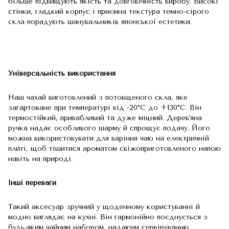
більше підвищують якість та довговічність виробу. Високі
стінки, гладкий корпус і приємна текстура темно-сірого
скла порадують шанувальників японської естетики.
Універсальність використання
Наш чахай виготовлений ​​з потовщеного скла, яке
загартоване при температурі від -20°C до +130°C. Він
термостійкий, привабливий та дуже міцний. Дерев'яна
ручка надає особливого шарму й спрощує подачу. Його
можна використовувати для варіння чаю на електричній
плиті, щоб тішитися ароматом свіжоприготовленого напою
навіть на природі.
Інші переваги
Такий аксесуар зручний у щоденному користуванні й
модно виглядає на кухні. Він гармонійно поєднується з
будь-яким чайним набором, надаючи сервіруванню