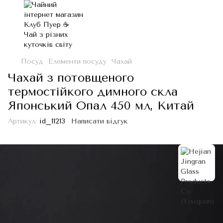
Посуд
Елементи посуду
Чахай
Чахай з потовщеного
термостійкого димного скла
Японський Опал 450 мл, Китай
Артикул:
id_11213
Написати відгук