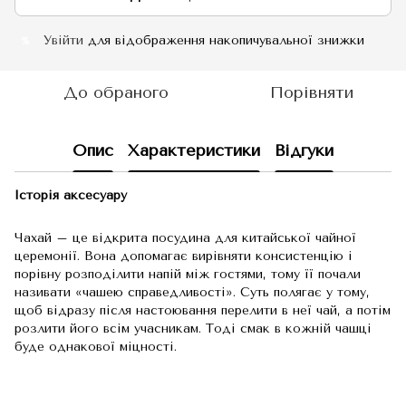
Увійти
для відображення накопичувальної знижки
%
До обраного
Порівняти
Опис
Характеристики
Відгуки
Історія аксесуару
Чахай – це відкрита посудина для китайської чайної
церемонії. Вона допомагає вирівняти консистенцію і
порівну розподілити напій між гостями, тому її почали
називати «чашею справедливості». Суть полягає у тому,
щоб відразу після настоювання перелити в неї чай, а потім
розлити його всім учасникам. Тоді смак в кожній чашці
буде однакової міцності.