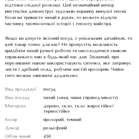
відтінки східної розкоші. Цей незвичайний витвір
мистецтва демонструє художню вершину минулої епохи.
Коли ви тримаєте чахай в руках, то можете відчути
частинку тисячолітньої історії і теплоту майстра.
Якщо ви цінуєте якісний посуд з унікальним дизайном, то
цей товар точно для вас! Не пропустіть можливість
придбати чахай ручної роботи та насолодитися смаком
справжнього чаю в будь-який час дня. Зазвичай, при
переливанні напою використовують ситечко, яке затримує
листя і дрібний осад, роблячи настій прозорим. Чайне
сито можна замовити додатково.
Вид продукції
посуд
Вид посуду
чахай (лаха, чаша справедливості)
Матеріал
дерево, скло, скло жаростійке/
термостійке
Колір
прозорий, темний
Декор
рельєфний
Об'єм чахай
450